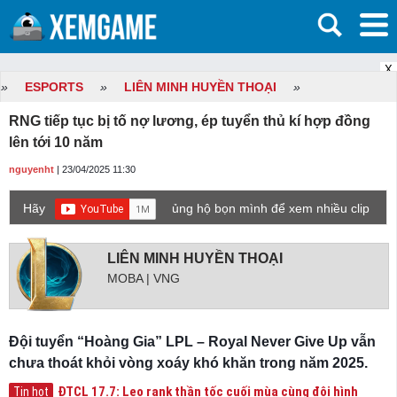
X
»
ESPORTS
»
LIÊN MINH HUYỀN THOẠI
»
RNG tiếp tục bị tố nợ lương, ép tuyển thủ kí hợp đồng
lên tới 10 năm
nguyenht
| 23/04/2025 11:30
Hãy
ủng hộ bọn mình để xem nhiều clip
game mới hơn nhé!
LIÊN MINH HUYỀN THOẠI
MOBA | VNG
Đội tuyển “Hoàng Gia” LPL – Royal Never Give Up vẫn
chưa thoát khỏi vòng xoáy khó khăn trong năm 2025.
ĐTCL 17.7: Leo rank thần tốc cuối mùa cùng đội hình
Tin hot