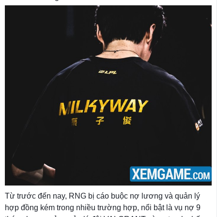
Từ trước đến nay, RNG bị cáo buộc nợ lương và quản lý
hợp đồng kém trong nhiều trường hợp, nổi bật là vụ nợ 9