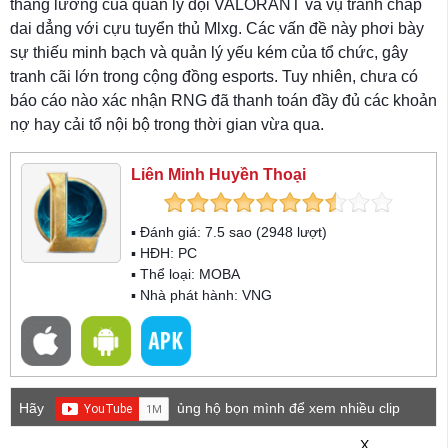
tháng lương của quản lý đội VALORANT và vụ tranh chấp
dai dẳng với cựu tuyển thủ Mlxg. Các vấn đề này phơi bày
sự thiếu minh bạch và quản lý yếu kém của tổ chức, gây
tranh cãi lớn trong cộng đồng esports. Tuy nhiên, chưa có
báo cáo nào xác nhận RNG đã thanh toán đầy đủ các khoản
nợ hay cải tổ nội bộ trong thời gian vừa qua.
Liên Minh Huyền Thoại
▪ Đánh giá:
7.5
sao (
2948
lượt)
▪ HĐH:
PC
▪ Thể loại:
MOBA
▪ Nhà phát hành: VNG
Hãy
ủng hộ bọn mình để xem nhiều clip
game mới hơn nhé!
X