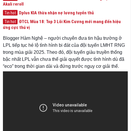
Akali reroll
Dplus KIA thừa nhận nợ lương tuyển thủ
Tin hot
ĐTCL Mùa 18: Top 3 Lõi Kim Cương mới mang đến hiệu
Tin hot
ứng cực thú vị
Blogger Hàm Nghệ – người chuyên đưa tin hậu trường ở
LPL tiếp tục hé lộ tình hình bi đát của đội tuyển LMHT RNG
trong mùa giải 2025. Theo đó, đội tuyển giàu truyền thống
bậc nhất LPL vẫn chưa thể giải quyết được tình hình dù đã
“eco” trong thời gian dài và đứng trước nguy cơ giải thể.