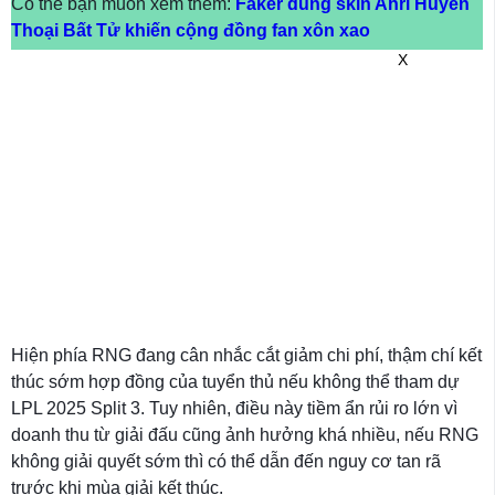
Có thể bạn muốn xem thêm:
Faker dùng skin Ahri Huyền
Thoại Bất Tử khiến cộng đồng fan xôn xao
X
Hiện phía RNG đang cân nhắc cắt giảm chi phí, thậm chí kết
thúc sớm hợp đồng của tuyển thủ nếu không thể tham dự
LPL 2025 Split 3. Tuy nhiên, điều này tiềm ẩn rủi ro lớn vì
doanh thu từ giải đấu cũng ảnh hưởng khá nhiều, nếu RNG
không giải quyết sớm thì có thể dẫn đến nguy cơ tan rã
trước khi mùa giải kết thúc.