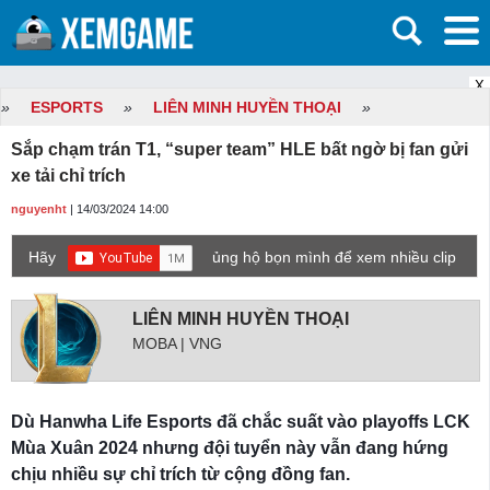
X
»
ESPORTS
»
LIÊN MINH HUYỀN THOẠI
»
Sắp chạm trán T1, “super team” HLE bất ngờ bị fan gửi
xe tải chỉ trích
nguyenht
| 14/03/2024 14:00
Hãy
ủng hộ bọn mình để xem nhiều clip
game mới hơn nhé!
LIÊN MINH HUYỀN THOẠI
MOBA | VNG
Dù Hanwha Life Esports đã chắc suất vào playoffs LCK
Mùa Xuân 2024 nhưng đội tuyển này vẫn đang hứng
chịu nhiều sự chỉ trích từ cộng đồng fan.