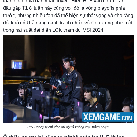
toàn diện phía ban huấn luyện. Hiện HLE vẫn còn 1 trận
đấu gặp T1 ở tuần này cùng với đó là vòng playoffs phía
trước, nhưng nhiều fan đã thể hiện sự thất vọng và cho rằng
đội khó có khả năng cạnh tranh chức vô địch, cũng như một
trong hai suất đại diện LCK tham dự MSI 2024.
HLV Dandy bị chỉ trích dữ dội vì không chịu trách nhiệm