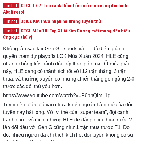
ĐTCL 17.7: Leo rank thần tốc cuối mùa cùng đội hình
Tin hot
Akali reroll
Dplus KIA thừa nhận nợ lương tuyển thủ
Tin hot
ĐTCL Mùa 18: Top 3 Lõi Kim Cương mới mang đến hiệu
Tin hot
ứng cực thú vị
Không lâu sau khi Gen.G Esports và T1 đủ điểm giành
quyền tham dự playoffs LCK Mùa Xuân 2024, HLE cũng
nhanh chóng trở thành đội tiếp theo góp mặt. Ở mùa giải
này, HLE đang có thành tích tốt với 12 trận thắng, 3 trận
thua, và thường xuyên có những chiến thắng gọn gàng 2-0
trước các đối thủ yếu hơn.
https://www.youtube.com/watch?v=P6bnQimII1g
Tuy nhiên, điều đó vẫn chưa khiến người hâm mộ của đội
tuyển này hài lòng. Với vị thế của “super team”, đội cạnh
tranh chức vô địch, nhưng HLE dễ dàng chịu thua trước 2
lần đối đầu với Gen.G cũng như 1 trận thua trước T1. Do
đó, nhiều người đã chỉ trích kịch liệt đội tuyển không có sự