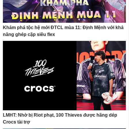
Khám phá tộc hệ mới ĐTCL mùa 11: Định Mệnh với khả
năng ghép cặp siêu flex
LMHT: Nhờ bị Riot phạt, 100 Thieves được hãng dép
Crocs tài trợ