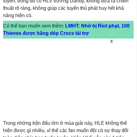
tuyển, trong đó có HLV trưởng Dandy, không đưa ra chiến
thuật rõ ràng, không giúp các tuyển thủ phát huy hết khả
năng hiện có.
Có thể bạn muốn xem thêm:
LMHT: Nhờ bị Riot phạt, 100
Thieves được hãng dép Crocs tài trợ
X
Trong những trận đấu lớn ở mùa giải này, HLE không thể
hiện được gì nhiều, vì thế các fan muốn đội có sự thay đổi