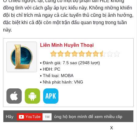
Ở chiều ngược lại, cũng có một bộ phận fan HLE không
đồng tình với cách gây áp lực kiểu này. Không những khiến
đội bị chỉ trích mà ngay cả các tuyển thủ cũng bị ảnh hưởng,
đặc biệt khi cả đội còn một trận đấu quan trọng trong tuần
này.
Liên Minh Huyền Thoại
▪ Đánh giá:
7.5
sao (
2948
lượt)
▪ HĐH:
PC
▪ Thể loại:
MOBA
▪ Nhà phát hành: VNG
Hãy
ủng hộ bọn mình để xem nhiều clip
game mới hơn nhé!
X