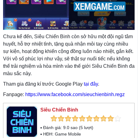
Chưa kể đến, Siêu Chiến Binh còn sở hữu một đội ngũ tâm
huyết, hỗ trợ nhiệt tình, tặng quà nhận mỏi tay cùng nhiều
sự kiện, hoạt động khiến cộng đồng luôn náo nhiệt, gắn kết.
Với vô số phúc lợi như vậy, sẽ thật sự nuối tiếc nếu không
thể trải nghiệm và hòa mình vào thế giới Siêu Chiến Binh đa
màu sắc này.
Tham gia đăng kí trước Google Play
tại đây
.
Fanpage:
https://www.facebook.com/sieuchienbinh.regz
Siêu Chiến Binh
▪ Đánh giá:
9.0
sao (
5
lượt)
▪ HĐH:
Game Mobile