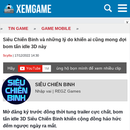
X
»
TIN GAME
»
GAME MOBILE
»
Siêu Chiến Binh và những lý do khiến ai cũng mong đợi
bom tấn idle 3D này
Scylla
| 17/12/2022 14:30
Hãy
ủng hộ bọn mình để xem nhiều clip
game mới hơn nhé!
SIÊU CHIẾN BINH
Nhập vai | REGZ Games
Mở đăng ký trước đồng thời tung trailer cực chất, bom
tấn idle 3D Siêu Chiến Binh khiến cộng đồng háo hức
đếm ngược ngày ra mắt.