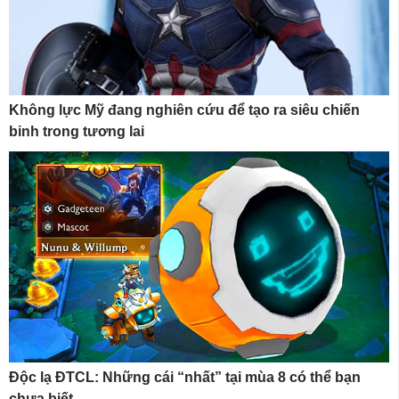
Không lực Mỹ đang nghiên cứu để tạo ra siêu chiến
binh trong tương lai
Độc lạ ĐTCL: Những cái “nhất” tại mùa 8 có thể bạn
chưa biết