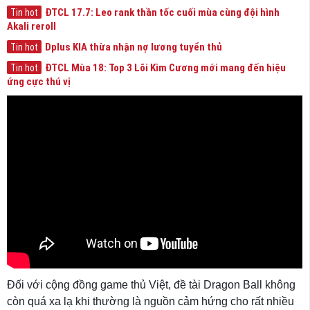
ĐTCL 17.7: Leo rank thần tốc cuối mùa cùng đội hình
Tin hot
Akali reroll
Dplus KIA thừa nhận nợ lương tuyển thủ
Tin hot
ĐTCL Mùa 18: Top 3 Lõi Kim Cương mới mang đến hiệu
Tin hot
ứng cực thú vị
Đối với cộng đồng game thủ Việt, đề tài Dragon Ball không
còn quá xa lạ khi thường là nguồn cảm hứng cho rất nhiều