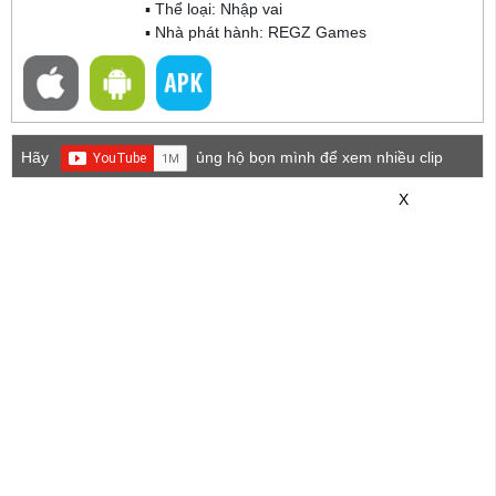
▪ Thể loại:
Nhập vai
▪ Nhà phát hành: REGZ Games
Hãy
ủng hộ bọn mình để xem nhiều clip
game mới hơn nhé!
X