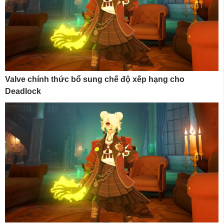
Valve chính thức bổ sung chế độ xếp hạng cho
Deadlock