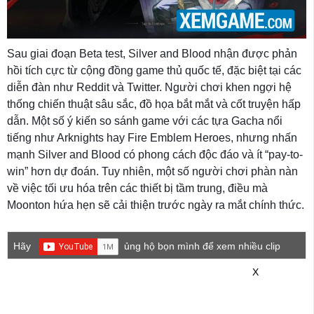
Sau giai đoạn Beta test, Silver and Blood nhận được phản
hồi tích cực từ cộng đồng game thủ quốc tế, đặc biệt tại các
diễn đàn như Reddit và Twitter. Người chơi khen ngợi hệ
thống chiến thuật sâu sắc, đồ họa bắt mắt và cốt truyện hấp
dẫn. Một số ý kiến so sánh game với các tựa Gacha nổi
tiếng như Arknights hay Fire Emblem Heroes, nhưng nhấn
mạnh Silver and Blood có phong cách độc đáo và ít “pay-to-
win” hơn dự đoán. Tuy nhiên, một số người chơi phàn nàn
về việc tối ưu hóa trên các thiết bị tầm trung, điều mà
Moonton hứa hẹn sẽ cải thiện trước ngày ra mắt chính thức.
Hãy
ủng hộ bọn mình để xem nhiều clip
game mới hơn nhé!
X