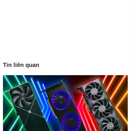
Tin liên quan