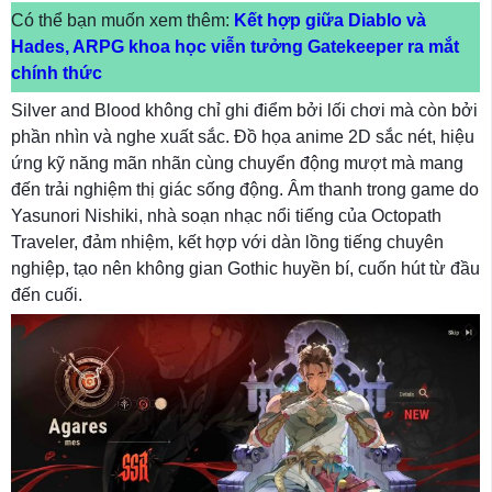
Có thể bạn muốn xem thêm:
Kết hợp giữa Diablo và
Hades, ARPG khoa học viễn tưởng Gatekeeper ra mắt
chính thức
Silver and Blood không chỉ ghi điểm bởi lối chơi mà còn bởi
phần nhìn và nghe xuất sắc. Đồ họa anime 2D sắc nét, hiệu
ứng kỹ năng mãn nhãn cùng chuyển động mượt mà mang
đến trải nghiệm thị giác sống động. Âm thanh trong game do
Yasunori Nishiki, nhà soạn nhạc nổi tiếng của Octopath
Traveler, đảm nhiệm, kết hợp với dàn lồng tiếng chuyên
nghiệp, tạo nên không gian Gothic huyền bí, cuốn hút từ đầu
đến cuối.