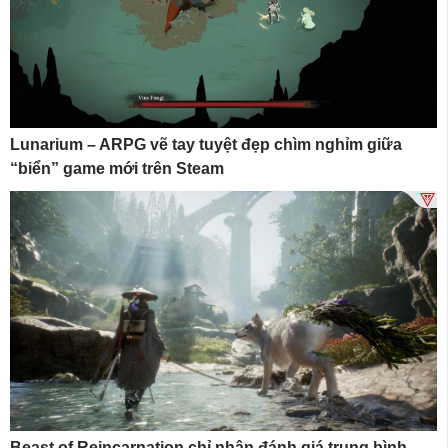
Lunarium – ARPG vẽ tay tuyệt đẹp chìm nghỉm giữa
“biển” game mới trên Steam
Beast of Reincarnation chỉ nhận đánh giá trung bình –