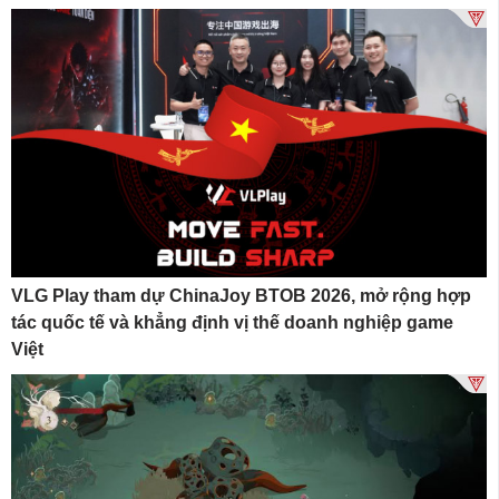
VLG Play tham dự ChinaJoy BTOB 2026, mở rộng hợp
tác quốc tế và khẳng định vị thế doanh nghiệp game
Việt