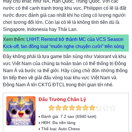
máy chủ khác như NA, Hàn Quốc, Trung Quốc. Với các
nước có thể cạnh tranh trong khu vực, Philippin có lẽ là đất
nước được đánh giá cao nhất khi họ cũng có lượng người
chơi tương đối lớn. Còn lại có lẽ là không tính tiền dù là
Singapore, Indonesia hay Thái Lan.
Xem thêm:
LHHT: Remind trở thành MC của VCS Season
Kick-off, fan đồng loạt “muốn nghe chuyện cười” trên sóng
Đây không phải là tựa game bắn súng như Valorant và khu
vực Việt Nam của chúng ta hoàn toàn có thể thống trị Đông
Nam Á và bước ra thế giới. Hãy cùng chờ đón những thông
tin tiếp theo về giải đấu vòng loại khu vực Việt Nam và
Đông Nam Á tới CKTG ĐTCL trong thời gian tới nhé.
Đấu Trường Chân Lý
▪ Đánh giá:
7.2
sao (
6940
lượt)
▪ HĐH:
Đa nền tảng
▪ Thể loại:
Auto Chess