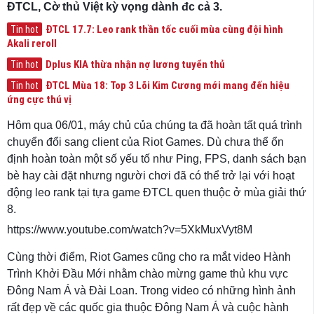
ĐTCL, Cờ thủ Việt kỳ vọng dành đc cả 3.
ĐTCL 17.7: Leo rank thần tốc cuối mùa cùng đội hình
Tin hot
Akali reroll
Dplus KIA thừa nhận nợ lương tuyển thủ
Tin hot
ĐTCL Mùa 18: Top 3 Lõi Kim Cương mới mang đến hiệu
Tin hot
ứng cực thú vị
Hôm qua 06/01, máy chủ của chúng ta đã hoàn tất quá trình
chuyển đổi sang client của Riot Games. Dù chưa thể ổn
định hoàn toàn một số yếu tố như Ping, FPS, danh sách bạn
bè hay cài đặt nhưng người chơi đã có thể trở lại với hoạt
động leo rank tại tựa game ĐTCL quen thuộc ở mùa giải thứ
8.
https://www.youtube.com/watch?v=5XkMuxVyt8M
Cùng thời điểm, Riot Games cũng cho ra mắt video Hành
Trình Khởi Đầu Mới nhằm chào mừng game thủ khu vực
Đông Nam Á và Đài Loan. Trong video có những hình ảnh
rất đẹp về các quốc gia thuộc Đông Nam Á và cuộc hành