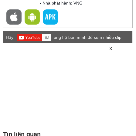
▪ Nhà phát hành: VNG
Hãy
ủng hộ bọn mình để xem nhiều clip
game mới hơn nhé!
X
Tin liên quan