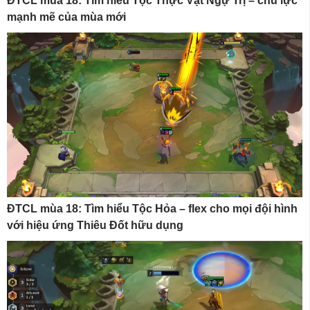
ĐTCL mùa 18: Tìm hiểu Tộc Thực Vật Ngự Trị – chủ lực
mạnh mẽ của mùa mới
ĐTCL mùa 18: Tìm hiểu Tộc Hỏa – flex cho mọi đội hình
với hiệu ứng Thiêu Đốt hữu dụng