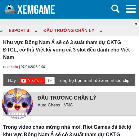
X
»
ESPORTS
»
ĐẤU TRƯỜNG CHÂN LÝ
»
Khu vực Đông Nam Á sẽ có 3 suất tham dự CKTG
ĐTCL, cờ thủ Việt kỳ vọng cả 3 slot đều dành cho Việt
Nam
toanzicle
| 07/01/2023 9:00
Hãy
ủng hộ bọn mình để xem nhiều clip
game mới hơn nhé!
ĐẤU TRƯỜNG CHÂN LÝ
Auto Chess | VNG
Trong video chào mừng nhà mới, Riot Games đã tiết lộ
khu vực Đông Nam Á sẽ có 3 suất tham dự CKTG