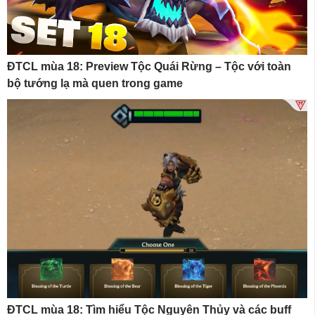
ĐTCL mùa 18: Preview Tộc Quái Rừng – Tộc với toàn
bộ tướng lạ mà quen trong game
ĐTCL mùa 18: Tìm hiểu Tộc Nguyên Thủy và các buff