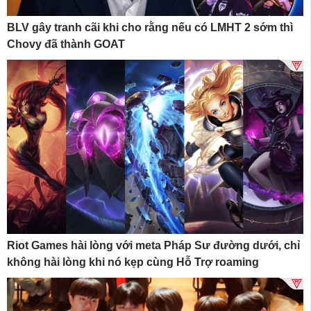
BLV gây tranh cãi khi cho rằng nếu có LMHT 2 sớm thì
Chovy đã thành GOAT
Riot Games hài lòng với meta Pháp Sư đường dưới, chỉ
không hài lòng khi nó kẹp cùng Hỗ Trợ roaming