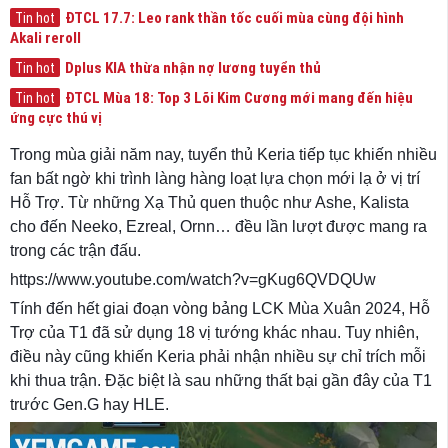
ĐTCL 17.7: Leo rank thần tốc cuối mùa cùng đội hình
Tin hot
Akali reroll
Dplus KIA thừa nhận nợ lương tuyển thủ
Tin hot
ĐTCL Mùa 18: Top 3 Lõi Kim Cương mới mang đến hiệu
Tin hot
ứng cực thú vị
Trong mùa giải năm nay, tuyển thủ Keria tiếp tục khiến nhiều
fan bất ngờ khi trình làng hàng loạt lựa chọn mới lạ ở vị trí
Hỗ Trợ. Từ những Xạ Thủ quen thuộc như Ashe, Kalista
cho đến Neeko, Ezreal, Ornn… đều lần lượt được mang ra
trong các trận đấu.
https://www.youtube.com/watch?v=gKug6QVDQUw
Tính đến hết giai đoạn vòng bảng LCK Mùa Xuân 2024, Hỗ
Trợ của T1 đã sử dụng 18 vị tướng khác nhau. Tuy nhiên,
điều này cũng khiến Keria phải nhận nhiều sự chỉ trích mỗi
khi thua trận. Đặc biệt là sau những thất bại gần đây của T1
trước Gen.G hay HLE.