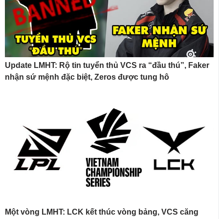
Update LMHT: Rộ tin tuyển thủ VCS ra “đầu thú”, Faker
nhận sứ mệnh đặc biệt, Zeros được tung hô
Một vòng LMHT: LCK kết thúc vòng bảng, VCS căng