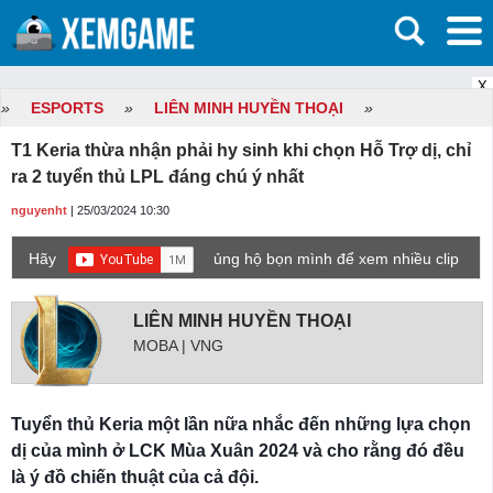
X
»
ESPORTS
»
LIÊN MINH HUYỀN THOẠI
»
T1 Keria thừa nhận phải hy sinh khi chọn Hỗ Trợ dị, chỉ
ra 2 tuyển thủ LPL đáng chú ý nhất
nguyenht
| 25/03/2024 10:30
Hãy
ủng hộ bọn mình để xem nhiều clip
game mới hơn nhé!
LIÊN MINH HUYỀN THOẠI
MOBA | VNG
Tuyển thủ Keria một lần nữa nhắc đến những lựa chọn
dị của mình ở LCK Mùa Xuân 2024 và cho rằng đó đều
là ý đồ chiến thuật của cả đội.