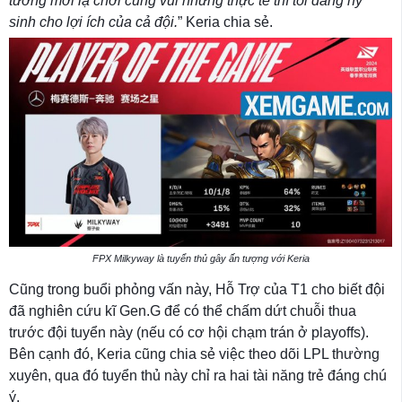
tướng mới lạ chơi cũng vui nhưng thực tế thì tôi đang hy
sinh cho lợi ích của cả đội.
” Keria chia sẻ.
FPX Milkyway là tuyển thủ gây ấn tượng với Keria
Cũng trong buổi phỏng vấn này, Hỗ Trợ của T1 cho biết đội
đã nghiên cứu kĩ Gen.G để có thể chấm dứt chuỗi thua
trước đội tuyển này (nếu có cơ hội chạm trán ở playoffs).
Bên cạnh đó, Keria cũng chia sẻ việc theo dõi LPL thường
xuyên, qua đó tuyển thủ này chỉ ra hai tài năng trẻ đáng chú
ý.