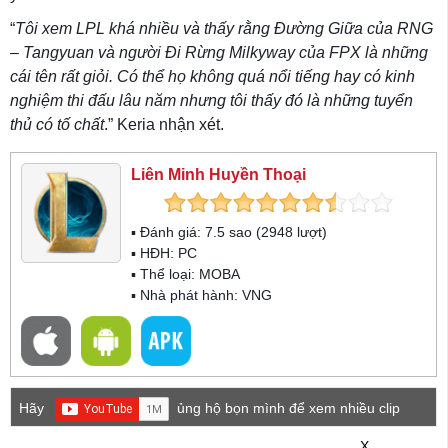
“
Tôi xem LPL khá nhiều và thấy rằng Đường Giữa của RNG
– Tangyuan và người Đi Rừng Milkyway của FPX là những
cái tên rất giỏi. Có thể họ không quá nổi tiếng hay có kinh
nghiệm thi đấu lâu năm nhưng tôi thấy đó là những tuyển
thủ có tố chất
.” Keria nhận xét.
Liên Minh Huyền Thoại
▪ Đánh giá:
7.5
sao (
2948
lượt)
▪ HĐH:
PC
▪ Thể loại:
MOBA
▪ Nhà phát hành: VNG
Hãy
ủng hộ bọn mình để xem nhiều clip
game mới hơn nhé!
X