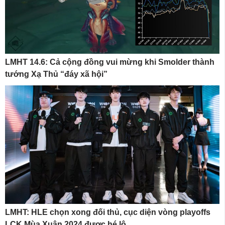
LMHT 14.6: Cả cộng đồng vui mừng khi Smolder thành
tướng Xạ Thủ “đáy xã hội”
LMHT: HLE chọn xong đối thủ, cục diện vòng playoffs
LCK Mùa Xuân 2024 được hé lộ