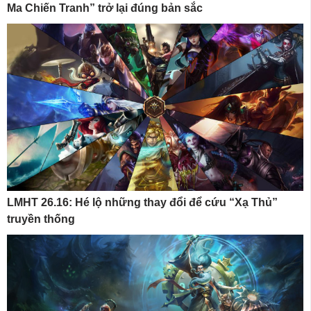
Ma Chiến Tranh” trở lại đúng bản sắc
LMHT 26.16: Hé lộ những thay đổi để cứu “Xạ Thủ”
truyền thống