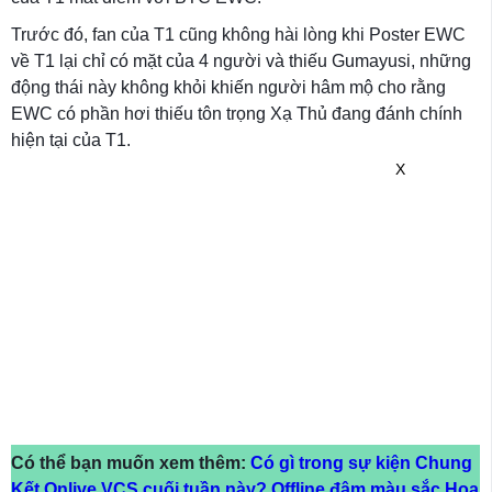
Trước đó, fan của T1 cũng không hài lòng khi Poster EWC
về T1 lại chỉ có mặt của 4 người và thiếu Gumayusi, những
động thái này không khỏi khiến người hâm mộ cho rằng
EWC có phần hơi thiếu tôn trọng Xạ Thủ đang đánh chính
hiện tại của T1.
X
Có thể bạn muốn xem thêm:
Có gì trong sự kiện Chung
Kết Onlive VCS cuối tuần này? Offline đậm màu sắc Hoa