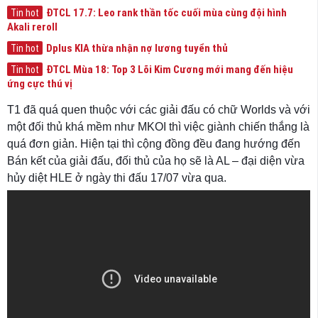
ĐTCL 17.7: Leo rank thần tốc cuối mùa cùng đội hình
Tin hot
Akali reroll
Dplus KIA thừa nhận nợ lương tuyển thủ
Tin hot
ĐTCL Mùa 18: Top 3 Lõi Kim Cương mới mang đến hiệu
Tin hot
ứng cực thú vị
T1 đã quá quen thuộc với các giải đấu có chữ Worlds và với
một đối thủ khá mềm như MKOI thì việc giành chiến thắng là
quá đơn giản. Hiện tại thì cộng đồng đều đang hướng đến
Bán kết của giải đấu, đối thủ của họ sẽ là AL – đại diện vừa
hủy diệt HLE ở ngày thi đấu 17/07 vừa qua.