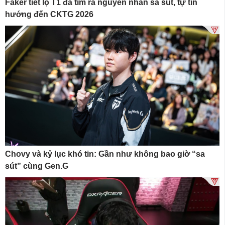
Faker tiết lộ T1 đã tìm ra nguyên nhân sa sút, tự tin
hướng đến CKTG 2026
Chovy và kỷ lục khó tin: Gần như không bao giờ “sa
sút” cùng Gen.G