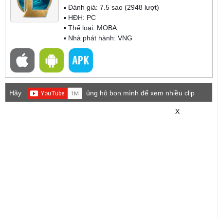
▪ Đánh giá:
7.5
sao (
2948
lượt)
▪ HĐH:
PC
▪ Thể loại:
MOBA
▪ Nhà phát hành: VNG
Hãy
ủng hộ bọn mình để xem nhiều clip
game mới hơn nhé!
X