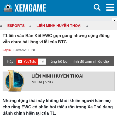
X
»
ESPORTS
»
LIÊN MINH HUYỀN THOẠI
»
T1 tiến vào Bán Kết EWC gọn gàng nhưng cộng đồng
vẫn chưa hài lòng vì lỗi của BTC
Scylla
| 19/07/2025 11:30
Hãy
ủng hộ bọn mình để xem nhiều clip
game mới hơn nhé!
LIÊN MINH HUYỀN THOẠI
MOBA | VNG
Những động thái này không khỏi khiến người hâm mộ
cho rằng EWC có phần hơi thiếu tôn trọng Xạ Thủ đang
đánh chính hiện tại của T1.