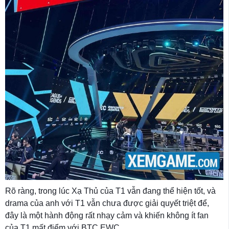
Rõ ràng, trong lúc Xạ Thủ của T1 vẫn đang thể hiện tốt, và
drama của anh với T1 vẫn chưa được giải quyết triệt để,
đây là một hành động rất nhạy cảm và khiến không ít fan
của T1 mất điểm với BTC EWC.