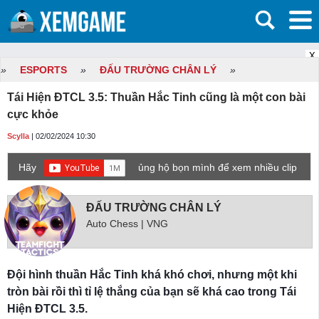
X
»
ESPORTS
»
ĐẤU TRƯỜNG CHÂN LÝ
»
Tái Hiện ĐTCL 3.5: Thuần Hắc Tinh cũng là một con bài
cực khỏe
Scylla
| 02/02/2024 10:30
Hãy
ủng hộ bọn mình để xem nhiều clip
game mới hơn nhé!
ĐẤU TRƯỜNG CHÂN LÝ
Auto Chess | VNG
Đội hình thuần Hắc Tinh khá khó chơi, nhưng một khi
tròn bài rồi thì tỉ lệ thắng của bạn sẽ khá cao trong Tái
Hiện ĐTCL 3.5.