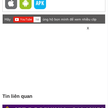
Hãy
ủng hộ bọn mình để xem nhiều clip
game mới hơn nhé!
X
Tin liên quan