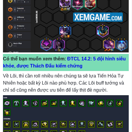
Có thể bạn muốn xem thêm:
ĐTCL 14.2: 5 đội hình siêu
khỏe, được Thách Đấu kiểm chứng
Về Lõi, thì cần roll nhiều nên chúng ta sẽ lựa Tiến Hóa Tự
Nhiên hoặc bất kỳ Lõi nào phù hợp. Các Lõi buff tướng và
chỉ số cũng nên được ưu tiên để lấy thịt đè người.