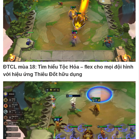
ĐTCL mùa 18: Tìm hiểu Tộc Hỏa – flex cho mọi đội hình
với hiệu ứng Thiêu Đốt hữu dụng