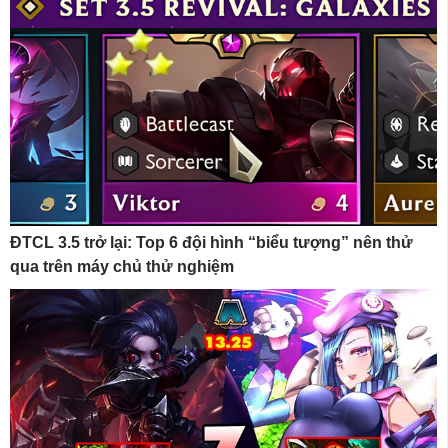
ĐTCL 3.5 trở lại: Top 6 đội hình “biểu tượng” nên thử
qua trên máy chủ thử nghiệm