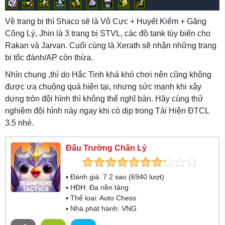
Về trang bị thì Shaco sẽ là Vô Cực + Huyết Kiếm + Găng
Công Lý, Jhin là 3 trang bị STVL, các đồ tank tùy biến cho
Rakan và Jarvan. Cuối cùng là Xerath sẽ nhận những trang
bị tốc đánh/AP còn thừa.
Nhìn chung ,thì do Hắc Tinh khá khó chơi nên cũng không
được ưa chuộng quá hiện tại, nhưng sức mạnh khi xây
dựng tròn đội hình thì không thể nghĩ bàn. Hãy cùng thử
nghiệm đội hình này ngay khi có dịp trong Tái Hiện ĐTCL
3.5 nhé.
Đấu Trường Chân Lý
▪ Đánh giá:
7.2
sao (
6940
lượt)
▪ HĐH:
Đa nền tảng
▪ Thể loại:
Auto Chess
▪ Nhà phát hành: VNG