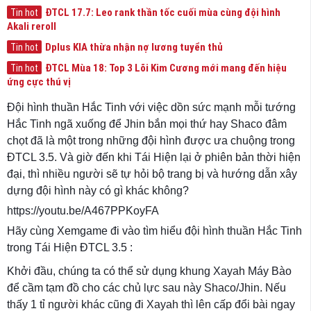
ĐTCL 17.7: Leo rank thần tốc cuối mùa cùng đội hình
Tin hot
Akali reroll
Dplus KIA thừa nhận nợ lương tuyển thủ
Tin hot
ĐTCL Mùa 18: Top 3 Lõi Kim Cương mới mang đến hiệu
Tin hot
ứng cực thú vị
Đội hình thuần Hắc Tinh với việc dồn sức mạnh mỗi tướng
Hắc Tinh ngã xuống để Jhin bắn mọi thứ hay Shaco đâm
chọt đã là một trong những đội hình được ưa chuộng trong
ĐTCL 3.5. Và giờ đến khi Tái Hiện lại ở phiên bản thời hiện
đại, thì nhiều người sẽ tự hỏi bộ trang bị và hướng dẫn xây
dựng đội hình này có gì khác không?
https://youtu.be/A467PPKoyFA
Hãy cùng Xemgame đi vào tìm hiểu đội hình thuần Hắc Tinh
trong Tái Hiện ĐTCL 3.5 :
Khởi đầu, chúng ta có thể sử dụng khung Xayah Máy Bào
để cầm tạm đồ cho các chủ lực sau này Shaco/Jhin. Nếu
thấy 1 tỉ người khác cũng đi Xayah thì lên cấp đổi bài ngay