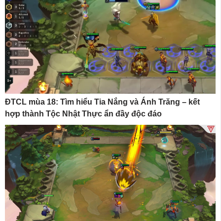
ĐTCL mùa 18: Tìm hiểu Tia Nắng và Ánh Trăng – kết
hợp thành Tộc Nhật Thực ẩn đầy độc đáo