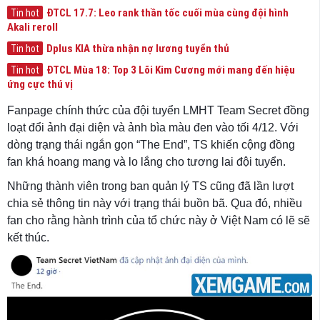
ĐTCL 17.7: Leo rank thần tốc cuối mùa cùng đội hình
Tin hot
Akali reroll
Dplus KIA thừa nhận nợ lương tuyển thủ
Tin hot
ĐTCL Mùa 18: Top 3 Lõi Kim Cương mới mang đến hiệu
Tin hot
ứng cực thú vị
Fanpage chính thức của đội tuyển LMHT Team Secret đồng
loạt đổi ảnh đại diện và ảnh bìa màu đen vào tối 4/12. Với
dòng trạng thái ngắn gọn “The End”, TS khiến cộng đồng
fan khá hoang mang và lo lắng cho tương lai đội tuyển.
Những thành viên trong ban quản lý TS cũng đã lần lượt
chia sẻ thông tin này với trạng thái buồn bã. Qua đó, nhiều
fan cho rằng hành trình của tổ chức này ở Việt Nam có lẽ sẽ
kết thúc.