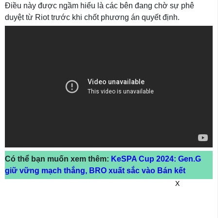
Điều này được ngầm hiểu là các bên đang chờ sự phê
duyệt từ Riot trước khi chốt phương án quyết định.
Có thể bạn muốn xem thêm:
KeSPA Cup 2024: Gen.G
giữ vững mạch thắng, BRO xuất sắc vào Bán kết
X