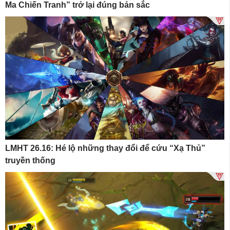
Ma Chiến Tranh” trở lại đúng bản sắc
LMHT 26.16: Hé lộ những thay đổi để cứu “Xạ Thủ”
truyền thống