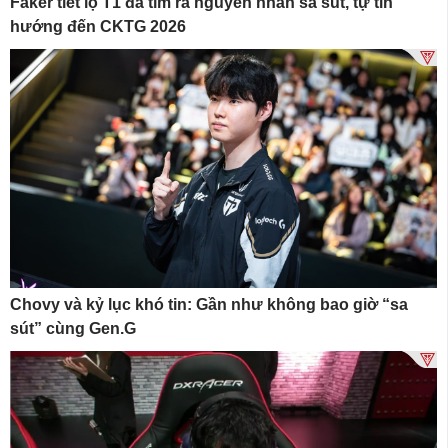
Faker tiết lộ T1 đã tìm ra nguyên nhân sa sút, tự tin
hướng đến CKTG 2026
Chovy và kỷ lục khó tin: Gần như không bao giờ “sa
sút” cùng Gen.G