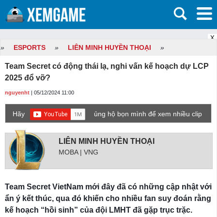
X
»
ESPORTS
»
LIÊN MINH HUYỀN THOẠI
»
Team Secret có động thái lạ, nghi vấn kế hoạch dự LCP
2025 đổ vỡ?
nguyenht
| 05/12/2024 11:00
Hãy
ủng hộ bọn mình để xem nhiều clip
game mới hơn nhé!
LIÊN MINH HUYỀN THOẠI
MOBA | VNG
Team Secret VietNam mới đây đã có những cập nhật với
ẩn ý kết thúc, qua đó khiến cho nhiều fan suy đoán rằng
kế hoạch “hồi sinh” của đội LMHT đã gặp trục trặc.