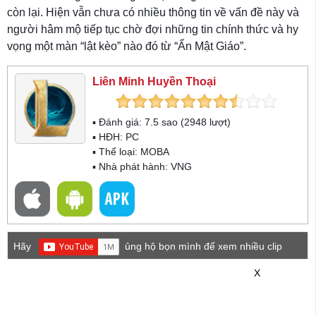
còn lại. Hiện vẫn chưa có nhiều thông tin về vấn đề này và
người hâm mộ tiếp tục chờ đợi những tin chính thức và hy
vọng một màn “lật kèo” nào đó từ “Ẩn Mật Giáo”.
Liên Minh Huyền Thoại
▪ Đánh giá:
7.5
sao (
2948
lượt)
▪ HĐH:
PC
▪ Thể loại:
MOBA
▪ Nhà phát hành: VNG
Hãy
ủng hộ bọn mình để xem nhiều clip
game mới hơn nhé!
X