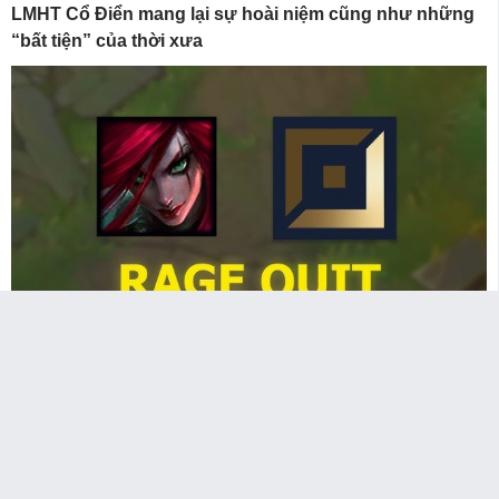
LMHT Cổ Điển mang lại sự hoài niệm cũng như những
“bất tiện” của thời xưa
Katarina nối bước các Pháp Sư xuống “hoành hành”
Đường Dưới
MXH
Copyright © 2014 - 2026 Công ty Cổ Phần Wetaps
42 Giải Phóng, Phường 4, Tân Bình, Tp.HCM
- Chịu trách nhiệm nội dung: Nguyễn Trung Mạnh