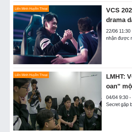
VCS 2024
Liên Minh Huyền Thoại
drama dà
22/06 11:30
nhận được n
LMHT: VC
Liên Minh Huyền Thoại
oan” mộ
04/04 9:30 
Secret gặp b