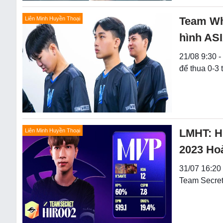
Team Wha
Liên Minh Huyền Thoại
hình AS
21/08 9:30 -
để thua 0-3
LMHT: H
Liên Minh Huyền Thoại
2023 Ho
31/07 16:20 
Team Secre