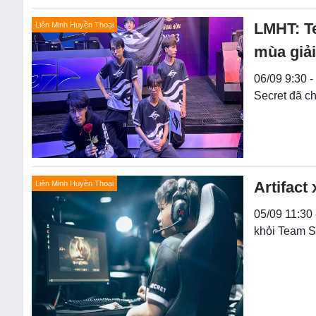
LMHT: Te
Liên Minh Huyền Thoại
mùa giải
06/09 9:30 -
Secret đã ch
Artifact
Liên Minh Huyền Thoại
05/09 11:30 
khỏi Team S