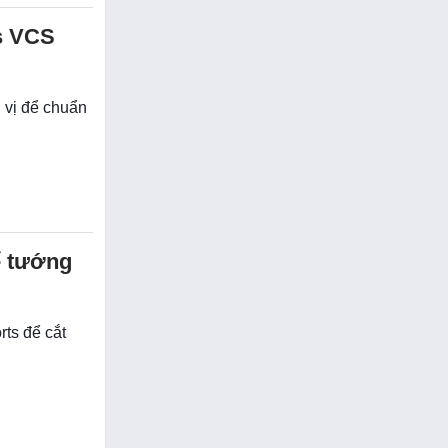
s VCS
 vị để chuẩn
ể tướng
ts để cắt