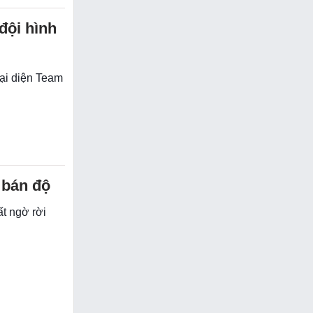
 đội hình
đại diện Team
 bán độ
ất ngờ rời