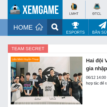
LMHT
ĐTCL
HOME
ESPORTS
BẮN S
TEAM SECRET
Hai đội 
Liên Minh Huyền Thoại
gia nhậ
06/12 14:00
hợp tác để 