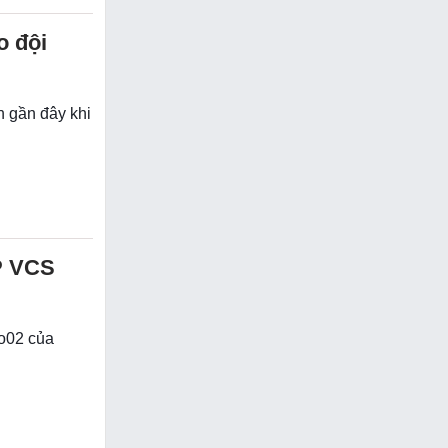
o đội
n gần đây khi
P VCS
ro02 của