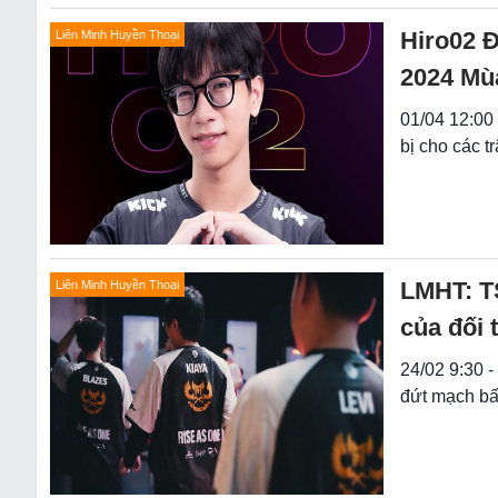
Hiro02 
Liên Minh Huyền Thoại
2024 Mù
01/04 12:00 
bị cho các 
LMHT: TS
Liên Minh Huyền Thoại
của đối 
24/02 9:30 
đứt mạch b