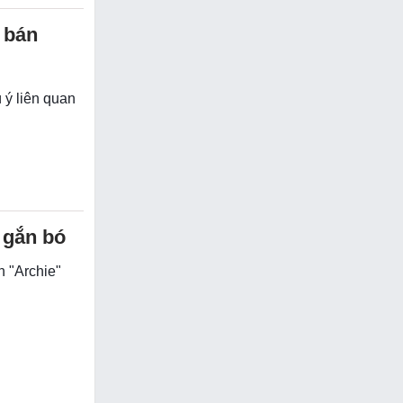
 bán
 ý liên quan
 gắn bó
n "Archie"