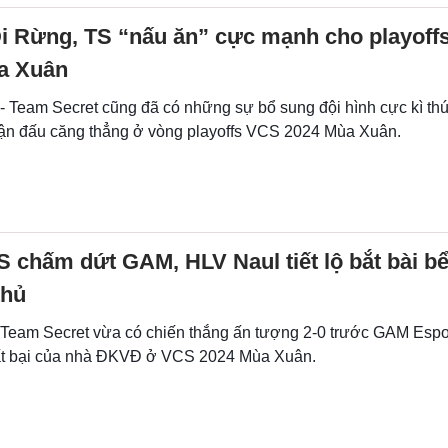
Đi Rừng, TS “nấu ăn” cực mạnh cho playoff
a Xuân
- Team Secret cũng đã có những sự bổ sung đội hình cực kì thú
trận đấu căng thẳng ở vòng playoffs VCS 2024 Mùa Xuân.
 chấm dứt GAM, HLV Naul tiết lộ bắt bài b
thủ
- Team Secret vừa có chiến thắng ấn tượng 2-0 trước GAM Espor
ất bại của nhà ĐKVĐ ở VCS 2024 Mùa Xuân.