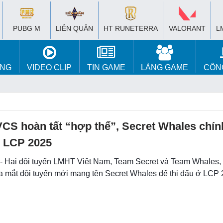
PUBG M
LIÊN QUÂN
HT RUNETERRA
VALORANT
L
ÚNG
VIDEO CLIP
TIN GAME
LÀNG GAME
CÔN
VCS hoàn tất “hợp thể”, Secret Whales chín
p LCP 2025
 - Hai đội tuyển LMHT Việt Nam, Team Secret và Team Whales, 
ra mắt đội tuyển mới mang tên Secret Whales để thi đấu ở LCP 