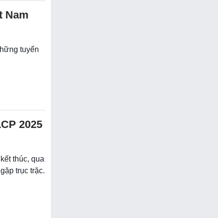
ệt Nam
những tuyển
 LCP 2025
kết thúc, qua
ặp trục trặc.