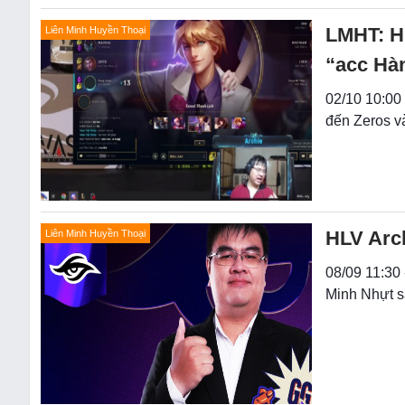
LMHT: HL
Liên Minh Huyền Thoại
“acc Hàn
02/10 10:00
đến Zeros v
HLV Arch
Liên Minh Huyền Thoại
08/09 11:30 
Minh Nhựt s