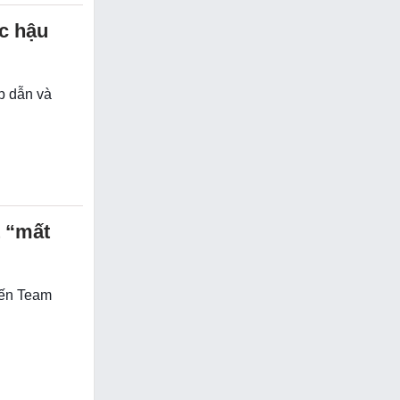
c hậu
p dẫn và
t “mất
iến Team