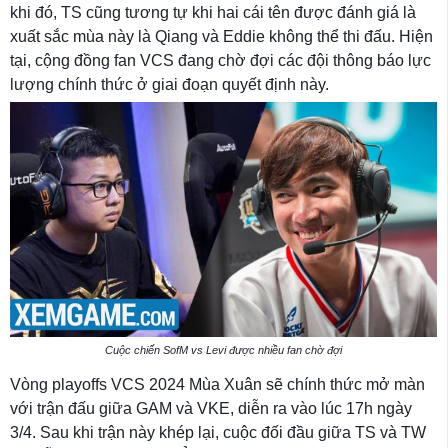
khi đó, TS cũng tương tự khi hai cái tên được đánh giá là
xuất sắc mùa này là Qiang và Eddie không thể thi đấu. Hiện
tại, cộng đồng fan VCS đang chờ đợi các đội thông báo lực
lượng chính thức ở giai đoạn quyết định này.
Cuộc chiến SofM vs Levi được nhiều fan chờ đợi
Vòng playoffs VCS 2024 Mùa Xuân sẽ chính thức mở màn
với trận đấu giữa GAM và VKE, diễn ra vào lúc 17h ngày
3/4. Sau khi trận này khép lại, cuộc đối đầu giữa TS và TW