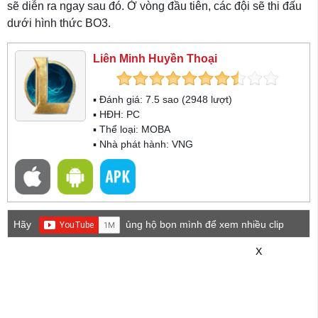
sẽ diễn ra ngay sau đó. Ở vòng đầu tiên, các đội sẽ thi đấu
dưới hình thức BO3.
Liên Minh Huyền Thoại
▪ Đánh giá:
7.5
sao (
2948
lượt)
▪ HĐH:
PC
▪ Thể loại:
MOBA
▪ Nhà phát hành: VNG
Hãy
ủng hộ bọn mình để xem nhiều clip
game mới hơn nhé!
X