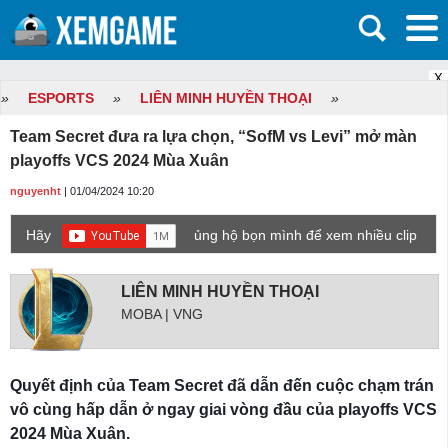
X
»
ESPORTS
»
LIÊN MINH HUYỀN THOẠI
»
Team Secret đưa ra lựa chọn, “SofM vs Levi” mở màn
playoffs VCS 2024 Mùa Xuân
nguyenht
| 01/04/2024 10:20
Hãy
ủng hộ bọn mình để xem nhiều clip
game mới hơn nhé!
LIÊN MINH HUYỀN THOẠI
MOBA | VNG
Quyết định của Team Secret đã dẫn đến cuộc chạm trán
vô cùng hấp dẫn ở ngay giai vòng đầu của playoffs VCS
2024 Mùa Xuân.