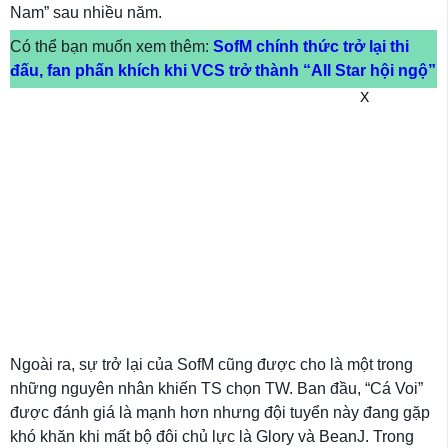
Nam” sau nhiều năm.
Có thể bạn muốn xem thêm:
SofM chính thức trở lại thi
đấu, fan phấn khích khi VCS trở thành “All Star hội ngộ”
X
Ngoài ra, sự trở lại của SofM cũng được cho là một trong
những nguyên nhân khiến TS chọn TW. Ban đầu, “Cá Voi”
được đánh giá là mạnh hơn nhưng đội tuyển này đang gặp
khó khăn khi mất bộ đôi chủ lực là Glory và BeanJ. Trong