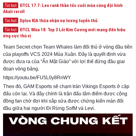
ĐTCL 17.7: Leo rank thần tốc cuối mùa cùng đội hình
Tin hot
Akali reroll
Dplus KIA thừa nhận nợ lương tuyển thủ
Tin hot
ĐTCL Mùa 18: Top 3 Lõi Kim Cương mới mang đến hiệu
Tin hot
ứng cực thú vị
Team Secret chọn Team Whales làm đối thủ ở vòng đầu tiên
của playoffs VCS 2024 Mùa Xuân. Đây là quyết định vừa
được đưa ra của “Ẩn Mật Giáo” với lợi thế đứng đầu giai
đoạn vòng bảng.
https://youtu.be/FU5L0y8RnWY
Theo đó, GAM Esports sẽ chạm trán Vikings Esports ở cặp
đấu còn lại. Và đây chính là trận đấu tâm điểm được cộng
đồng fan chờ đợi khi sắp sửa được chứng kiến màn đối
đầu giữa hai người Đi Rừng SofM và Levi.