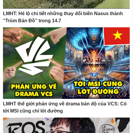
LMHT: Hé lộ chi tiết những thay đổi biến Nasus thành
“Trùm Bản Đồ” trong 14.7
LMHT thế giới phản ứng về drama bán độ của VCS: Có
tới MSI cũng chỉ lót đường