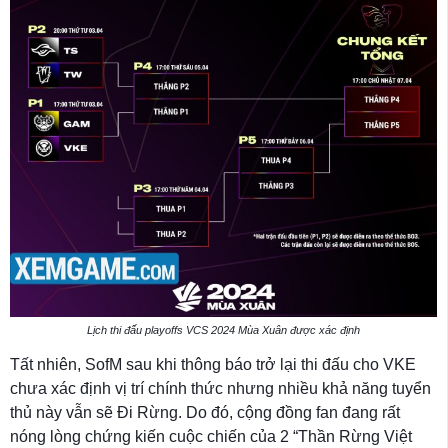
Lịch thi đấu playoffs VCS 2024 Mùa Xuân được xác định
Tất nhiên, SofM sau khi thông báo trở lại thi đấu cho VKE
chưa xác định vị trí chính thức nhưng nhiều khả năng tuyển
thủ này vẫn sẽ Đi Rừng. Do đó, cộng đồng fan đang rất
nóng lòng chứng kiến cuộc chiến của 2 “Thần Rừng Việt