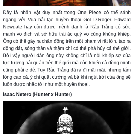
Đây là nhân vật duy nhất trong One Piece có thể sánh
ngang với Vua hải tặc huyền thoại Gol D.Roger. Edward
Newgate hay còn được mệnh danh là Râu Trắng có sức
mạnh vô địch và sở hữu trái ác quỷ vô cùng khủng khiếp.
Ông có thể gây ra chấn động trên một phạm vi rất lớn, tạo ra
động đất, sóng thần và thậm chí có thể phá hủy cả thế giới.
Bởi vậy người đàn ông này không chỉ là nỗi khiếp sợ của
lực lượng hải quân trên thế giới mà còn khiến cả đồng minh
cũng phải e dè. Tuy Râu Trắng đã ra đi mãi mãi, nhưng tấm
lòng cao cả, ý chí quật cường và bá khí ngút trời của ông sẽ
luôn được nhắc tới như một huyền thoại.
Isaac Netero (Hunter x Hunter)