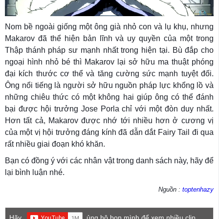
Nom bề ngoài giống một ông già nhỏ con và lụ khụ, nhưng
Makarov đã thể hiện bản lĩnh và uy quyền của một trong
Thập thánh pháp sư mạnh nhất trong hiện tại. Bù đắp cho
ngoại hình nhỏ bé thì Makarov lại sở hữu ma thuật phóng
đại kích thước cơ thể và tăng cường sức mạnh tuyệt đối.
Ông nổi tiếng là người sở hữu nguồn pháp lực khổng lồ và
những chiêu thức có một không hai giúp ông có thể đánh
bại được hội trưởng Jose Porla chỉ với một đòn duy nhất.
Hơn tất cả, Makarov được nhớ tới nhiều hơn ở cương vị
của một vị hội trưởng đáng kính đã dẫn dắt Fairy Tail đi qua
rất nhiều giai đoạn khó khăn.
Bạn có đồng ý với các nhân vật trong danh sách này, hãy để
lại bình luận nhé.
Nguồn :
toptenhazy
Hãy
ủng hộ bọn mình để xem nhiều clip