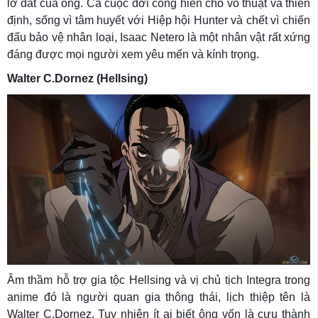
lở đất của ông. Cả cuộc đời cống hiến cho võ thuật và thiền
định, sống vì tâm huyết với Hiệp hội Hunter và chết vì chiến
đấu bảo vệ nhân loại, Isaac Netero là một nhân vật rất xứng
đáng được mọi người xem yêu mến và kính trọng.
Walter C.Dornez (Hellsing)
Âm thầm hỗ trợ gia tộc Hellsing và vị chủ tịch Integra trong
anime đó là người quan gia thông thái, lịch thiệp tên là
Walter C.Dornez. Tuy nhiên ít ai biết ông vốn là cựu thành