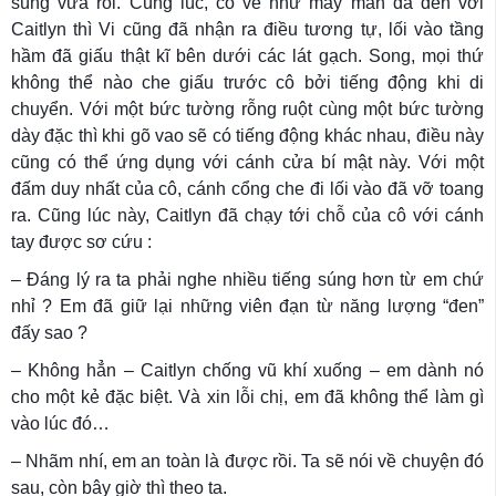
súng vừa rồi. Cùng lúc, có vẻ như may mắn đã đến với
Caitlyn thì Vi cũng đã nhận ra điều tương tự, lối vào tầng
hầm đã giấu thật kĩ bên dưới các lát gạch. Song, mọi thứ
không thể nào che giấu trước cô bởi tiếng động khi di
chuyển. Với một bức tường rỗng ruột cùng một bức tường
dày đặc thì khi gõ vao sẽ có tiếng động khác nhau, điều này
cũng có thể ứng dụng với cánh cửa bí mật này. Với một
đấm duy nhất của cô, cánh cổng che đi lối vào đã vỡ toang
ra. Cũng lúc này, Caitlyn đã chạy tới chỗ của cô với cánh
tay được sơ cứu :
– Đáng lý ra ta phải nghe nhiều tiếng súng hơn từ em chứ
nhỉ ? Em đã giữ lại những viên đạn từ năng lượng “đen”
đấy sao ?
– Không hẳn – Caitlyn chống vũ khí xuống – em dành nó
cho một kẻ đặc biệt. Và xin lỗi chị, em đã không thể làm gì
vào lúc đó…
– Nhãm nhí, em an toàn là được rồi. Ta sẽ nói về chuyện đó
sau, còn bây giờ thì theo ta.