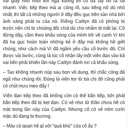
vài giây nhỏ nhoi khi ngã xuống thì cô đã lấy nó ra rất
nhanh. Việc tiếp theo mà ai cũng rõ, sau tiếng nổ dù nhỏ
nhất, thì tất cả những người ở đây đều gục trên sàn nhà bởi
ánh sáng phát ra của nó. Riêng Caitlyn đã có phòng bị
trước nên chỉ bị choáng đôi chút dù cho nhắm tịt mắt lại. Cô
đừng dậy, cầm theo khẩu súng của mình trở về cạnh Vi khi
đã hạ gục hoàn toàn những kẻ ở đây mà không hề giết
chúng, như cách mà Vi đã ngầm yêu cầu cô trước đó. Chỉ
được vài bước, cùng là lúc cô nhận lấy một viên đạn vào bả
vai bên phải khiến lần này Caitlyn đánh rơi cả khẩu súng.
– Tao không nhanh núp sau bọn vô dụng, thì chắc cũng đã
ngã như chúng rồi. Đúng là viện trợ từ bà chị đó cũng phải
có chút mưu mẹo đấy !
Viên đạn tiếp theo đã không còn có thể bắn tiếp, bởi phát
bắn tiếp theo đã bị kẹt đạn. Có vẻ như tử thần chưa hề có
mặt trong lần này của Caitlyn. Nhưng cô có vẻ mỉm cười
mặc dù đang bị thương.
– Mày có quan hệ gì với “quá khứ” của cô ấy ?