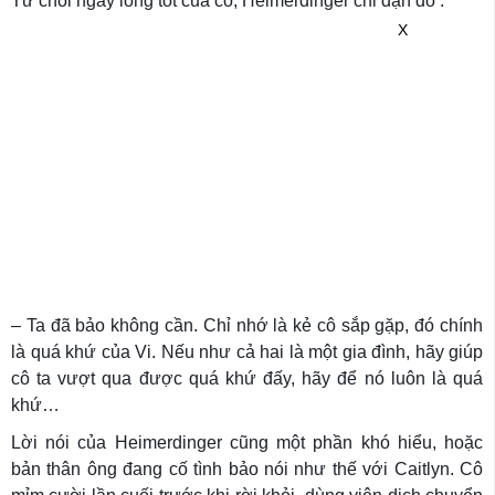
Từ chối ngay lòng tốt của cô, Heimerdinger chỉ dặn dò :
X
– Ta đã bảo không cần. Chỉ nhớ là kẻ cô sắp gặp, đó chính
là quá khứ của Vi. Nếu như cả hai là một gia đình, hãy giúp
cô ta vượt qua được quá khứ đấy, hãy để nó luôn là quá
khứ…
Lời nói của Heimerdinger cũng một phần khó hiểu, hoặc
bản thân ông đang cố tình bảo nói như thế với Caitlyn. Cô