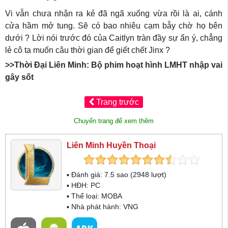
Vi vẫn chưa nhận ra kẻ đã ngã xuống vừa rồi là ai, cánh
cửa hầm mở tung. Sẽ có bao nhiêu cạm bẫy chờ họ bên
dưới ? Lời nói trước đó của Caitlyn tràn đầy sự ẩn ý, chẳng
lẻ cô ta muốn câu thời gian để giết chết Jinx ?
>>Thời Đại Liên Minh: Bộ phim hoạt hình LMHT nhập vai
gây sốt
Trang trước
Chuyển trang để xem thêm
Liên Minh Huyền Thoại
▪ Đánh giá:
7.5
sao (
2948
lượt)
▪ HĐH:
PC
▪ Thể loại:
MOBA
▪ Nhà phát hành: VNG