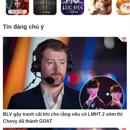
Tin đáng chú ý
BLV gây tranh cãi khi cho rằng nếu có LMHT 2 sớm thì
Chovy đã thành GOAT