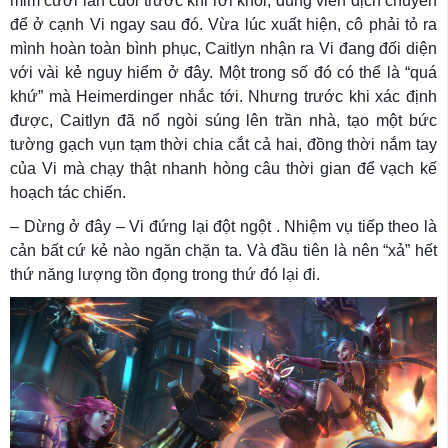
mỉm cười lần cuối trước khi rời khỏi, dùng viên dịch chuyển
để ở cạnh Vi ngay sau đó. Vừa lúc xuất hiện, cô phải tỏ ra
mình hoàn toàn bình phục, Caitlyn nhận ra Vi đang đối diện
với vài kẻ nguy hiểm ở đây. Một trong số đó có thể là “quá
khứ” mà Heimerdinger nhắc tới. Nhưng trước khi xác định
được, Caitlyn đã nổ ngòi súng lên trần nhà, tạo một bức
tường gạch vụn tạm thời chia cắt cả hai, đồng thời nắm tay
của Vi mà chạy thật nhanh hòng câu thời gian để vạch kế
hoạch tác chiến.
– Dừng ở đây – Vi đứng lại đột ngột . Nhiệm vụ tiếp theo là
cản bất cứ kẻ nào ngăn chặn ta. Và đầu tiên là nên “xả” hết
thứ năng lượng tồn đọng trong thứ đó lại đi.