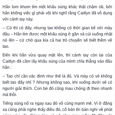
Hắn lom khom tìm một khẩu súng khác thật chậm rãi, bởi
hắn không việc gì phải vội khi nghĩ rằng Caitlyn đã vô dụng
với cánh tay này.
– Có thì có đấy, nhưng tao không có thời gian kể với mày
đâu – Hắn tìm được một khẩu súng ở gần và cúi xuống nhặt
nó lên – cứ chờ qua kia cả hai trò chuyện sẽ biết thêm về
tao.
Đến khi hắn vừa quay mặt lên, thì cánh tay còn lại của
Caitlyn đã cầm lấy khẩu súng của mình chĩa thẳng vào đầu
hắn :
– Tao chỉ cần xác định như thế là đủ. Và mày có vẻ không
biết tao đấy nhỉ ? Nhưng không sao, khi xuống dưới sẽ có
người giải thích. Con bé đó cũng mau chóng đi theo nhanh
mà thôi.
Tiếng súng nổ ra ngay sau đó vô cùng mạnh mẽ. Vi ở đằng
xa cũng phải nghe thấy điều đó, cô bán tín bán nghi về phát