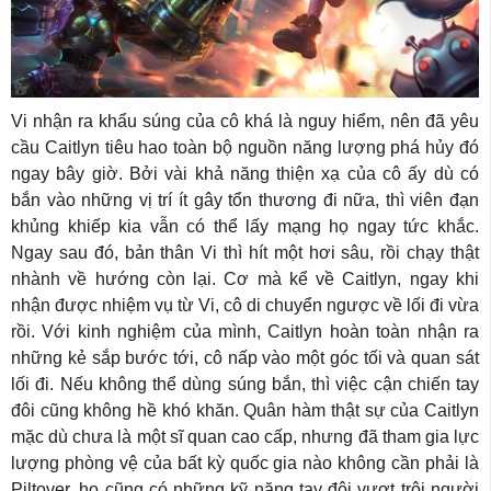
Vi nhận ra khẩu súng của cô khá là nguy hiểm, nên đã yêu
cầu Caitlyn tiêu hao toàn bộ nguồn năng lượng phá hủy đó
ngay bây giờ. Bởi vài khả năng thiện xạ của cô ấy dù có
bắn vào những vị trí ít gây tổn thương đi nữa, thì viên đạn
khủng khiếp kia vẫn có thể lấy mạng họ ngay tức khắc.
Ngay sau đó, bản thân Vi thì hít một hơi sâu, rồi chạy thật
nhành về hướng còn lại. Cơ mà kể về Caitlyn, ngay khi
nhận được nhiệm vụ từ Vi, cô di chuyển ngược về lối đi vừa
rồi. Với kinh nghiệm của mình, Caitlyn hoàn toàn nhận ra
những kẻ sắp bước tới, cô nấp vào một góc tối và quan sát
lối đi. Nếu không thể dùng súng bắn, thì việc cận chiến tay
đôi cũng không hề khó khăn. Quân hàm thật sự của Caitlyn
mặc dù chưa là một sĩ quan cao cấp, nhưng đã tham gia lực
lượng phòng vệ của bất kỳ quốc gia nào không cần phải là
Piltover, họ cũng có những kỹ năng tay đôi vượt trội người