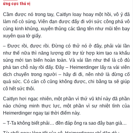
ứng cực thú vị
Cầm được nó trong tay, Caitlyn loay hoay một hồi, vô ý đã
làm nổ cò súng. Viên đạn được đẩy đi với sức công phá vô
cùng kinh khủng, xuyên thủng các tầng tên như mũi tên bay
xuyên qua tờ giấy.
– Được rồi, được rồi. Đừng có thử nó ở đây, phải vài lần
như thế nữa thì năng lượng dữ trự từ hợp kim tạo ra khẩu
súng mới tan biến hoàn toàn. Và vài lần như thế là cô đủ
phá tan chỗ này rồi đấy. Đây – Heimerdinger lấy ra vài viên
dịch chuyển trong người – hãy đi đi, nên nhớ là đừng cố
quá sức. Có cản cô cũng không được, chi bằng ta sẽ giúp
cô hết sức thôi.
Caitlyn hơi ngạc nhiên, một phần vì thứ vũ khí này đã phần
nào chứng minh thực lực, một phần vì sự nhiệt tình của
Heimerdinger ngay tại thời điểm này.
– T-Ta không biết phải… đền đáp ông ra sao đây bạn già…