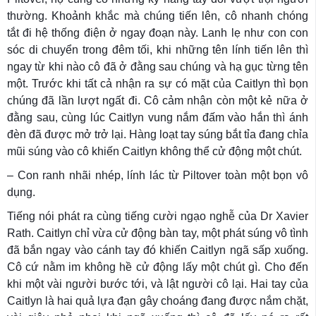
thường. Khoảnh khắc mà chúng tiến lên, cô nhanh chóng
tắt đi hệ thống điện ở ngay đoạn này. Lanh lẹ như con con
sóc di chuyển trong đêm tối, khi những tên lính tiến lên thì
ngay từ khi nào cô đã ở đằng sau chúng và hạ gục từng tên
một. Trước khi tất cả nhận ra sự có mặt của Caitlyn thì bọn
chúng đã lần lượt ngất đi. Cô cảm nhận còn một kẻ nữa ở
đằng sau, cùng lúc Caitlyn vung nắm đấm vào hắn thì ánh
đèn đã được mở trở lại. Hàng loạt tay súng bắt tỉa đang chỉa
mũi súng vào cô khiến Caitlyn không thể cử động một chút.
– Con ranh nhãi nhép, lính lác từ Piltover toàn một bọn vô
dụng.
Tiếng nói phát ra cùng tiếng cười ngạo nghễ của Dr Xavier
Rath. Caitlyn chỉ vừa cử động bàn tay, một phát súng vô tình
đã bắn ngay vào cánh tay đó khiến Caitlyn ngã sấp xuống.
Cô cứ nằm im không hề cử động lấy một chút gì. Cho đến
khi một vài người bước tới, và lật người cô lại. Hai tay của
Caitlyn là hai quả lựa đạn gây choáng đang được nắm chặt,