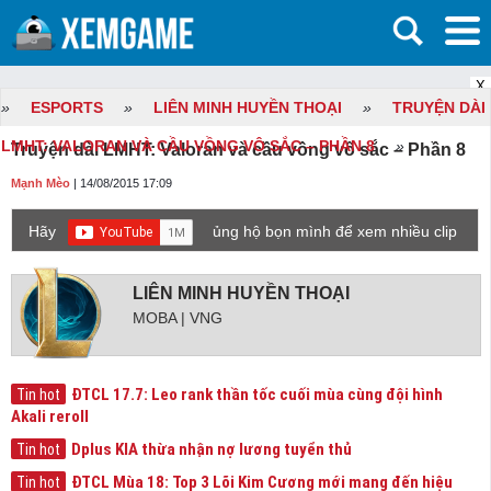
X
»
ESPORTS
»
LIÊN MINH HUYỀN THOẠI
»
TRUYỆN DÀI
LMHT: VALORAN VÀ CẦU VỒNG VÔ SẮC – PHẦN 8
»
Truyện dài LMHT: Valoran và cầu vồng vô sắc – Phần 8
Mạnh Mèo
| 14/08/2015 17:09
Hãy
ủng hộ bọn mình để xem nhiều clip
game mới hơn nhé!
LIÊN MINH HUYỀN THOẠI
MOBA | VNG
ĐTCL 17.7: Leo rank thần tốc cuối mùa cùng đội hình
Tin hot
Akali reroll
Dplus KIA thừa nhận nợ lương tuyển thủ
Tin hot
ĐTCL Mùa 18: Top 3 Lõi Kim Cương mới mang đến hiệu
Tin hot