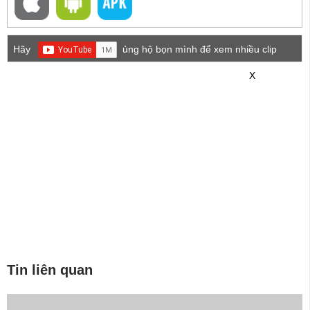
Hãy
ủng hộ bọn mình để xem nhiều clip
game mới hơn nhé!
X
Tin liên quan