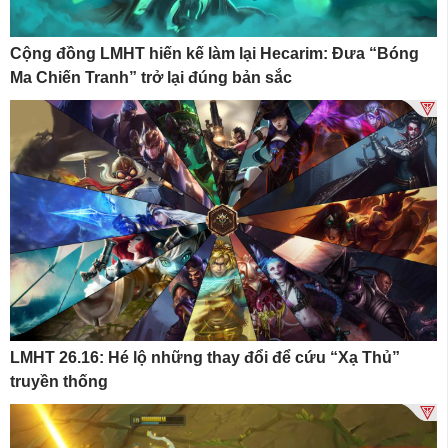
Cộng đồng LMHT hiến kế làm lại Hecarim: Đưa “Bóng
Ma Chiến Tranh” trở lại đúng bản sắc
LMHT 26.16: Hé lộ những thay đổi để cứu “Xạ Thủ”
truyền thống