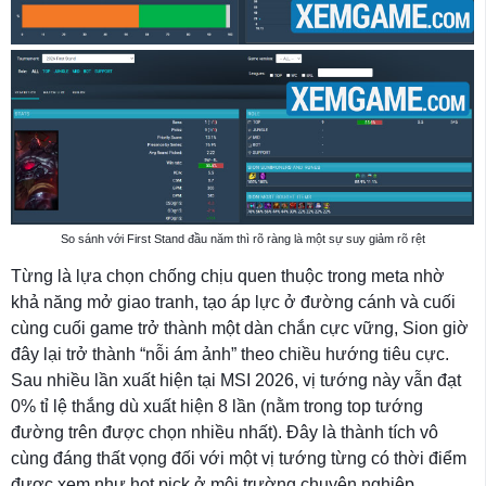
So sánh với First Stand đầu năm thì rõ ràng là một sự suy giảm rõ rệt
Từng là lựa chọn chống chịu quen thuộc trong meta nhờ
khả năng mở giao tranh, tạo áp lực ở đường cánh và cuối
cùng cuối game trở thành một dàn chắn cực vững, Sion giờ
đây lại trở thành “nỗi ám ảnh” theo chiều hướng tiêu cực.
Sau nhiều lần xuất hiện tại MSI 2026, vị tướng này vẫn đạt
0% tỉ lệ thắng dù xuất hiện 8 lần (nằm trong top tướng
đường trên được chọn nhiều nhất). Đây là thành tích vô
cùng đáng thất vọng đối với một vị tướng từng có thời điểm
được xem như hot pick ở môi trường chuyên nghiệp.