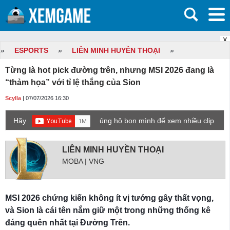
X
»
ESPORTS
»
LIÊN MINH HUYỀN THOẠI
»
Từng là hot pick đường trên, nhưng MSI 2026 đang là
“thảm họa” với tỉ lệ thắng của Sion
Scylla
| 07/07/2026 16:30
Hãy
ủng hộ bọn mình để xem nhiều clip
game mới hơn nhé!
LIÊN MINH HUYỀN THOẠI
MOBA | VNG
MSI 2026 chứng kiến không ít vị tướng gây thất vọng,
và Sion là cái tên nắm giữ một trong những thống kê
đáng quên nhất tại Đường Trên.