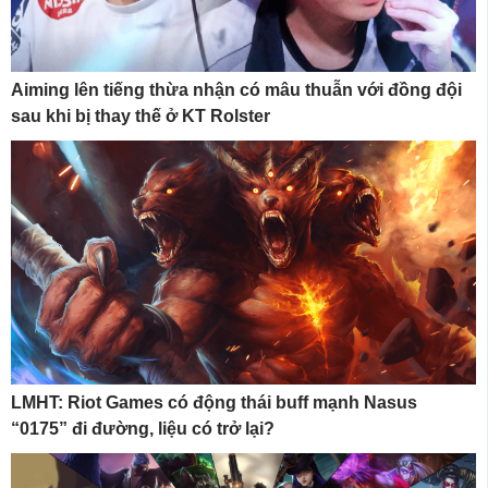
Aiming lên tiếng thừa nhận có mâu thuẫn với đồng đội
sau khi bị thay thế ở KT Rolster
LMHT: Riot Games có động thái buff mạnh Nasus
“0175” đi đường, liệu có trở lại?