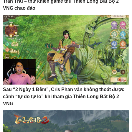
Trân Thú – thứ khiến game thủ Thiên Long Bát Bộ 2
VNG chao đảo
Sau “2 Ngày 1 Đêm”, Cris Phan vẫn không thoát được
cảnh “tự do tự lo” khi tham gia Thiên Long Bát Bộ 2
VNG