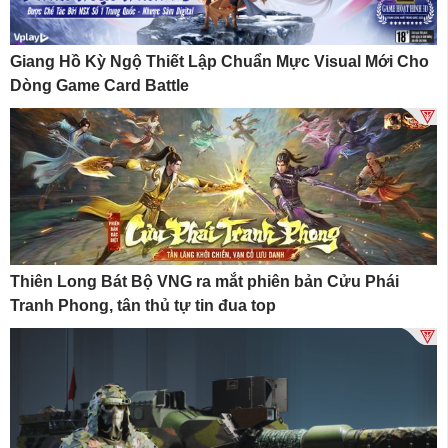
Giang Hồ Kỳ Ngộ Thiết Lập Chuẩn Mực Visual Mới Cho
Dòng Game Card Battle
Thiên Long Bát Bộ VNG ra mắt phiên bản Cửu Phái
Tranh Phong, tân thủ tự tin đua top