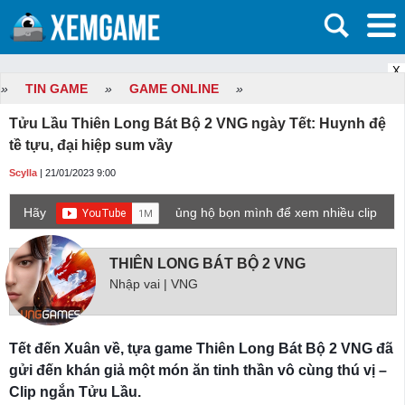
X
»
TIN GAME
»
GAME ONLINE
»
Tửu Lầu Thiên Long Bát Bộ 2 VNG ngày Tết: Huynh đệ
tề tựu, đại hiệp sum vầy
Scylla
| 21/01/2023 9:00
Hãy
ủng hộ bọn mình để xem nhiều clip
game mới hơn nhé!
THIÊN LONG BÁT BỘ 2 VNG
Nhập vai | VNG
Tết đến Xuân về, tựa game Thiên Long Bát Bộ 2 VNG đã
gửi đến khán giả một món ăn tinh thần vô cùng thú vị –
Clip ngắn Tửu Lầu.