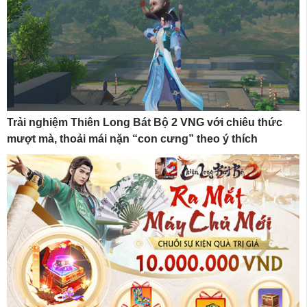
Trải nghiệm Thiên Long Bát Bộ 2 VNG với chiêu thức
mượt mà, thoải mái nặn “con cưng” theo ý thích