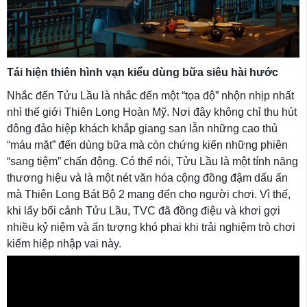
Tái hiện thiên hình vạn kiểu dùng bữa siêu hài hước
Nhắc đến Tửu Lầu là nhắc đến một “tọa độ” nhộn nhịp nhất
nhì thế giới Thiên Long Hoàn Mỹ. Nơi đây không chỉ thu hút
đông đảo hiệp khách khắp giang san lẫn những cao thủ
“máu mặt” đến dùng bữa mà còn chứng kiến những phiên
“sang tiệm” chấn động. Có thể nói, Tửu Lầu là một tính năng
thương hiệu và là một nét văn hóa cộng đồng đậm dấu ấn
mà Thiên Long Bát Bộ 2 mang đến cho người chơi. Vì thế,
khi lấy bối cảnh Tửu Lầu, TVC đã đồng điệu và khơi gợi
nhiều kỷ niệm và ấn tượng khó phai khi trải nghiệm trò chơi
kiếm hiệp nhập vai này.