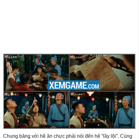
Chung băng với hệ ăn chực phải nói đến hệ “lầy lội”. Cùng