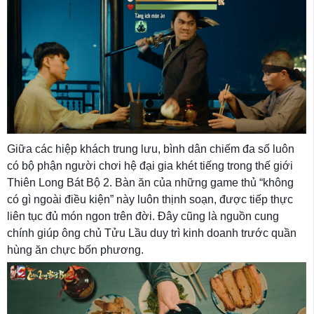
Giữa các hiệp khách trung lưu, bình dân chiếm đa số luôn
có bộ phận người chơi hệ đại gia khét tiếng trong thế giới
Thiên Long Bát Bộ 2. Bàn ăn của những game thủ “không
có gì ngoài điều kiện” này luôn thịnh soạn, được tiếp thực
liên tục đủ món ngon trên đời. Đây cũng là nguồn cung
chính giúp ông chủ Tửu Lầu duy trì kinh doanh trước quần
hùng ăn chực bốn phương.