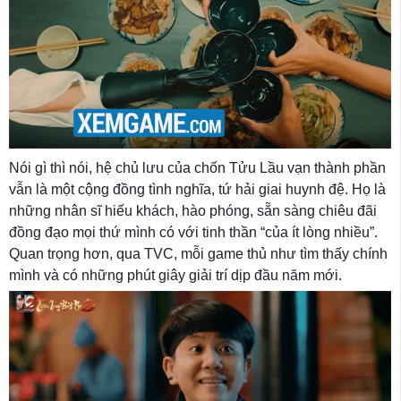
Nói gì thì nói, hệ chủ lưu của chốn Tửu Lầu vạn thành phần
vẫn là một cộng đồng tình nghĩa, tứ hải giai huynh đệ. Họ là
những nhân sĩ hiếu khách, hào phóng, sẵn sàng chiêu đãi
đồng đạo mọi thứ mình có với tinh thần “của ít lòng nhiều”.
Quan trọng hơn, qua TVC, mỗi game thủ như tìm thấy chính
mình và có những phút giây giải trí dịp đầu năm mới.