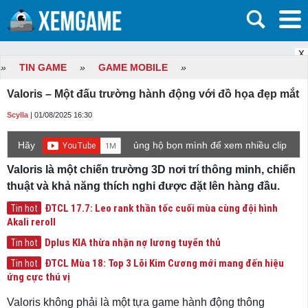
X
»
TIN GAME
»
GAME MOBILE
»
Valoris – Một đấu trường hành động với đồ họa đẹp mắt
Scylla
| 01/08/2025 16:30
Hãy
ủng hộ bọn mình để xem nhiều clip
game mới hơn nhé!
Valoris là một chiến trường 3D nơi trí thông minh, chiến
thuật và khả năng thích nghi được đặt lên hàng đầu.
ĐTCL 17.7: Leo rank thần tốc cuối mùa cùng đội hình
Tin hot
Akali reroll
Dplus KIA thừa nhận nợ lương tuyển thủ
Tin hot
ĐTCL Mùa 18: Top 3 Lõi Kim Cương mới mang đến hiệu
Tin hot
ứng cực thú vị
Valoris không phải là một tựa game hành động thông