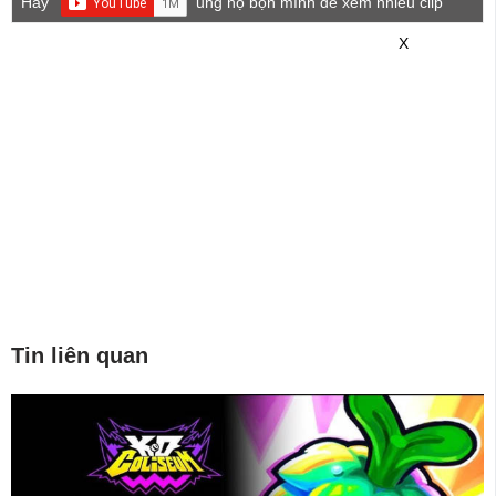
Hãy
ủng hộ bọn mình để xem nhiều clip
game mới hơn nhé!
X
Tin liên quan