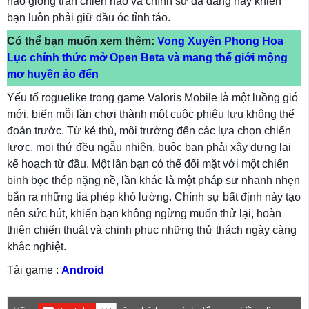
nào giống trận chiến nào và chính sự đa dạng này khiến
bạn luôn phải giữ đầu óc tỉnh táo.
Có thể bạn muốn xem thêm:
Vong Xuyên Phong Hoa
Lục chính thức mở Open Beta và mang thế giới mộng
mơ huyền ảo đến
Yếu tố roguelike trong game Valoris Mobile là một luồng gió
mới, biến mỗi lần chơi thành một cuộc phiêu lưu không thể
đoán trước. Từ kẻ thù, môi trường đến các lựa chọn chiến
lược, mọi thứ đều ngẫu nhiên, buộc bạn phải xây dựng lại
kế hoạch từ đầu. Một lần bạn có thể đối mặt với một chiến
binh bọc thép nặng nề, lần khác là một pháp sư nhanh nhẹn
bắn ra những tia phép khó lường. Chính sự bất định này tạo
nên sức hút, khiến bạn không ngừng muốn thử lại, hoàn
thiện chiến thuật và chinh phục những thử thách ngày càng
khắc nghiệt.
Tải game :
Android