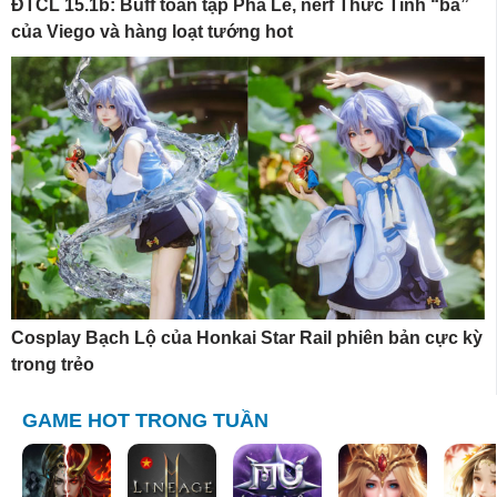
ĐTCL 15.1b: Buff toàn tập Pha Lê, nerf Thức Tỉnh “bá”
của Viego và hàng loạt tướng hot
Cosplay Bạch Lộ của Honkai Star Rail phiên bản cực kỳ
trong trẻo
GAME HOT TRONG TUẦN