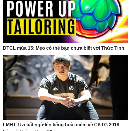
ĐTCL mùa 15: Mẹo có thể bạn chưa biết với Thức Tỉnh
LMHT: Uzi bất ngờ lên tiếng hoài niệm về CKTG 2018,