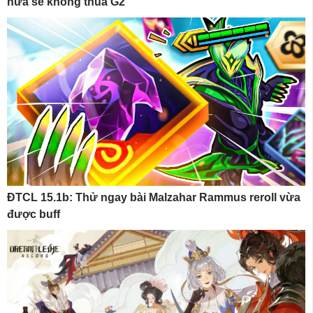
hứa sẽ không thua G2
ĐTCL 15.1b: Thử ngay bài Malzahar Rammus reroll vừa
được buff