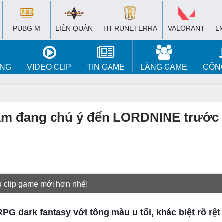
PUBG M
LIÊN QUÂN
HT RUNETERRA
VALORANT
L
ÚNG
VIDEO CLIP
TIN GAME
LÀNG GAME
CÔN
m đang chú ý đến LORDNINE trước 
u clip game mới hơn nhé!
ark fantasy với tông màu u tối, khác biệt rõ rệt