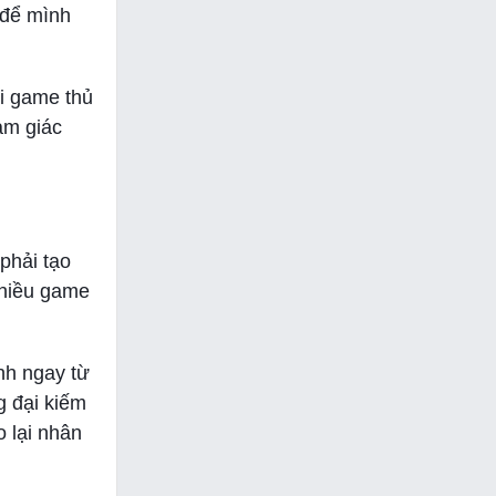
 để mình
i game thủ
ảm giác
phải tạo
nhiều game
nh ngay từ
g đại kiếm
 lại nhân