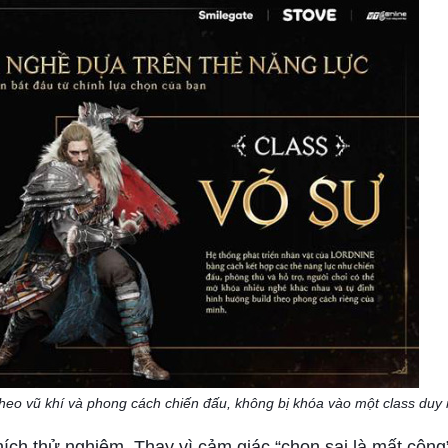
 theo vũ khí và phong cách chiến đấu, không bị khóa vào một class duy 
hích thử nghiệm. Thay vì cảm giác “chọn sai là mất công