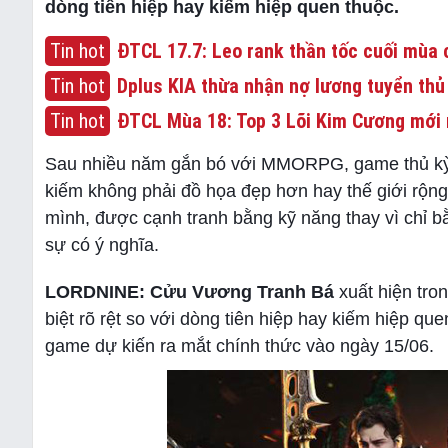
dòng tiên hiệp hay kiếm hiệp quen thuộc.
Tin hot
ĐTCL 17.7: Leo rank thần tốc cuối mùa c
Tin hot
Dplus KIA thừa nhận nợ lương tuyển thủ
Tin hot
ĐTCL Mùa 18: Top 3 Lõi Kim Cương mới 
Sau nhiều năm gắn bó với MMORPG, game thủ kỳ cự
kiếm không phải đồ họa đẹp hơn hay thế giới rộng
mình, được cạnh tranh bằng kỹ năng thay vì chỉ bằ
sự có ý nghĩa.
LORDNINE: Cửu Vương Tranh Bá
xuất hiện tro
biệt rõ rệt so với dòng tiên hiệp hay kiếm hiệp q
game dự kiến ra mắt chính thức vào ngày 15/06.