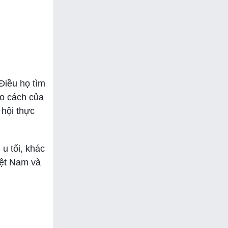
Điều họ tìm
eo cách của
 hội thực
u tối, khác
iệt Nam và