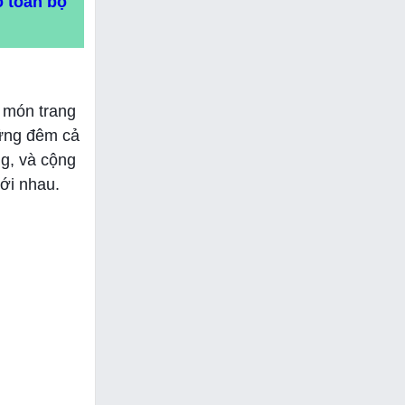
o toàn bộ
 món trang
hững đêm cả
g, và cộng
ới nhau.