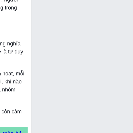
g trong
ng nghĩa
 là tư duy
h hoạt, mỗi
i, khi nào
mà nhóm
à còn cảm