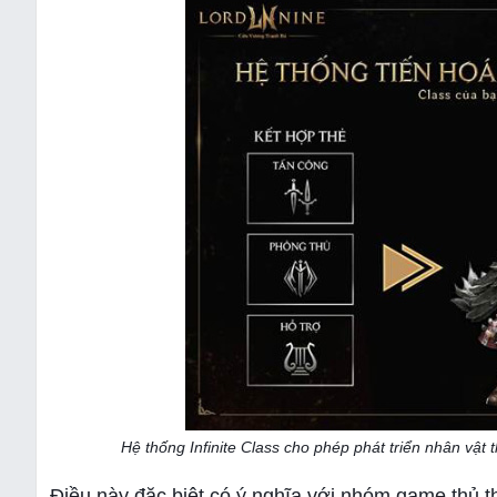
Hệ thống Infinite Class cho phép phát triển nhân vật
Điều này đặc biệt có ý nghĩa với nhóm game thủ t