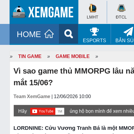
LMHT
ĐTCL
HOME
ESPORTS
BẮN S
»
TIN GAME
»
GAME MOBILE
»
Vì sao game thủ MMORPG lâu nă
mắt 15/06?
Team XemGame
| 12/06/2026 10:00
Hãy
ủng hộ bọn mình để xem nhiề
LORDNINE: Cửu Vương Tranh Bá là một MMORPG d