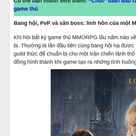
Có thể bạn muốn xem thêm:
“Chốt” tuần đầu r
game thủ
Bang hội, PvP và săn boss: linh hồn của một
Khi hỏi bất kỳ game thủ MMORPG lâu năm nào về k
bị. Thường là lần đầu tiên cùng bang hội hạ được
guild thức để chuẩn bị cho một trận chiến lãnh
đồng hình thành khi game tạo ra những tình huống