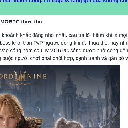
a mắt thành công, Lineage W tặng gói quà khủng ch
 MMORPG thực thụ
hoảnh khắc đáng nhớ nhất, câu trả lời hiếm khi là một
 boss khó, trận PvP ngược dòng khi đã thua thế, hay n
 thổ vào sáng hôm sau. MMORPG sống được nhờ cộng đồn
 buộc người chơi phải phối hợp, cạnh tranh và gắn bó v