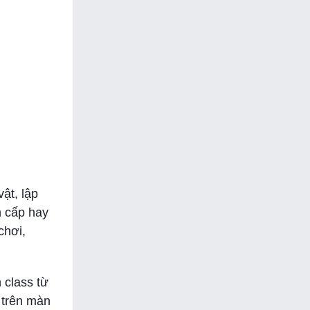
ật, lập
n cấp hay
chơi,
 class từ
ị trên màn