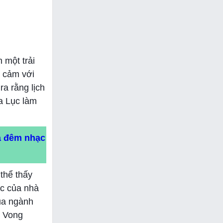
 một trải
 cảm với
ra rằng lịch
a Lục làm
a đêm nhạc
 thể thấy
c của nhà
ủa ngành
m Vong