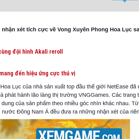
g nhận xét tích cực về Vong Xuyên Phong Hoa Lục sa
ùng đội hình Akali reroll
mang đến hiệu ứng cực thú vị
oa Lục của nhà sản xuất top đầu thế giới NetEase đã
hà phát hành lão làng thị trường VNGGames. Các trang 
ội dung của sản phẩm theo nhiều góc nhìn khác nhau. Từ
các nước Đông Nam Á đều đưa ra những nhận xét của riê