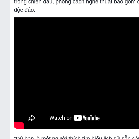
trong chiến đấu, phong cách nghệ thuật bao gồm 
độc đáo.
“Dù bạn là một người thích tìm hiểu lịch sử sẵn s