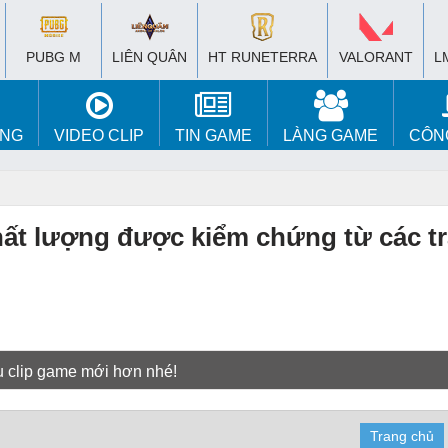
PUBG M
LIÊN QUÂN
HT RUNETERRA
VALORANT
L
ÚNG
VIDEO CLIP
TIN GAME
LÀNG GAME
CÔN
t lượng được kiểm chứng từ các tr
u clip game mới hơn nhé!
Trang chủ