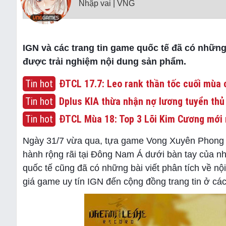
Nhập vai | VNG
IGN và các trang tin game quốc tế đã có nhữn
được trải nghiệm nội dung sản phẩm.
Tin hot
ĐTCL 17.7: Leo rank thần tốc cuối mùa c
Tin hot
Dplus KIA thừa nhận nợ lương tuyển thủ
Tin hot
ĐTCL Mùa 18: Top 3 Lõi Kim Cương mới 
Ngày 31/7 vừa qua, tựa game Vong Xuyên Phong H
hành rộng rãi tại Đông Nam Á dưới bàn tay của n
quốc tế cũng đã có những bài viết phân tích về n
giá game uy tín IGN đến cộng đồng trang tin ở 