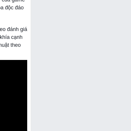
ọa độc đáo
deo đánh giá
 khía cạnh
huật theo