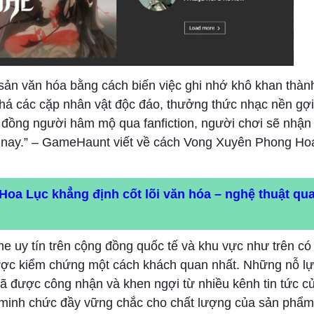
 sản văn hóa bằng cách biến việc ghi nhớ khô khan thành
á các cặp nhân vật độc đáo, thưởng thức nhạc nền gợi
g đồng người hâm mộ qua fanfiction, người chơi sẽ nhận 
ày nay.” – GameHaunt viết về cách Vong Xuyên Phong Ho
oa Lục khẳng định cốt lõi văn hóa – nghệ thuật qu
me uy tín trên cộng đồng quốc tế và khu vực như trên có
ợc kiểm chứng một cách khách quan nhất. Những nỗ lự
được công nhận và khen ngợi từ nhiều kênh tin tức c
 minh chức đầy vững chắc cho chất lượng của sản phẩ