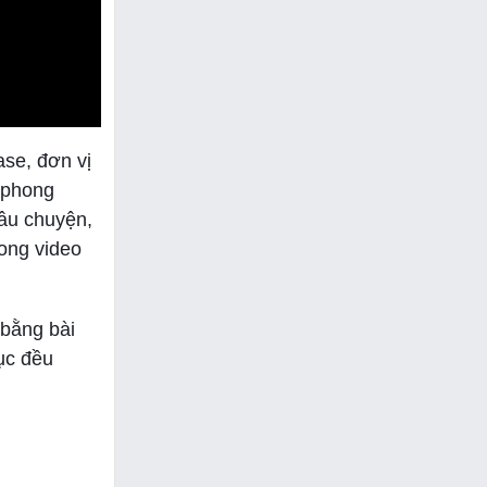
ase, đơn vị
ổ phong
câu chuyện,
rong video
 bằng bài
ục đều