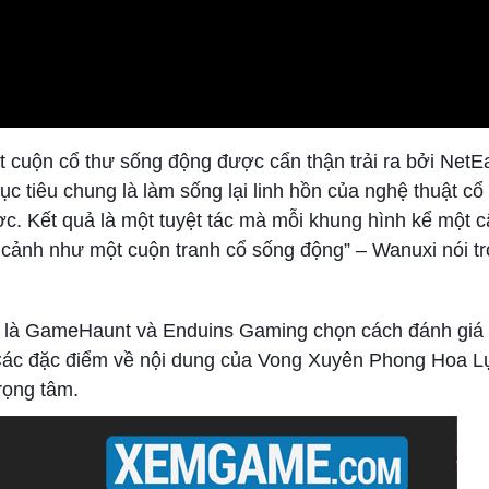
t cuộn cổ thư sống động được cẩn thận trải ra bởi NetE
ục tiêu chung là làm sống lại linh hồn của nghệ thuật c
ược. Kết quả là một tuyệt tác mà mỗi khung hình kể một 
n cảnh như một cuộn tranh cổ sống động” – Wanuxi nói t
nes là GameHaunt và Enduins Gaming chọn cách đánh giá
 Các đặc điểm về nội dung của Vong Xuyên Phong Hoa L
rọng tâm.