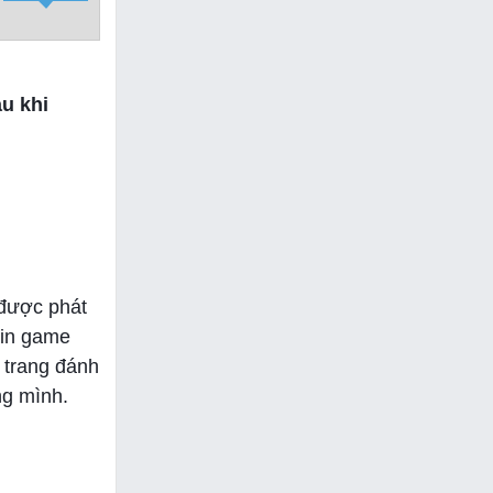
u khi
 được phát
tin game
 trang đánh
ng mình.