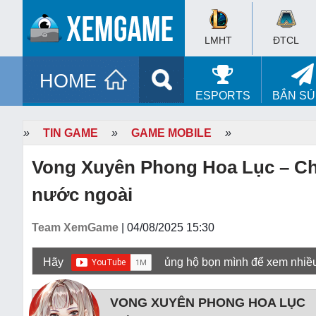
LMHT
ĐTCL
HOME
ESPORTS
BẮN S
»
TIN GAME
»
GAME MOBILE
»
Vong Xuyên Phong Hoa Lục – Chấ
nước ngoài
Team XemGame
| 04/08/2025 15:30
Hãy
ủng hộ bọn mình để xem nhiề
VONG XUYÊN PHONG HOA LỤC