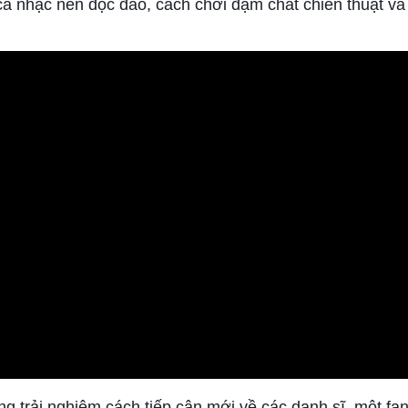
cả nhạc nền độc đáo, cách chơi đậm chất chiến thuật v
àng trải nghiệm cách tiếp cận mới về các danh sĩ, một f