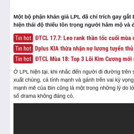
Một bộ phận khán giả LPL đã chỉ trích gay gắt 
hiện thái độ thiếu tôn trọng người hâm mộ và đ
Tin hot
ĐTCL 17.7: Leo rank thần tốc cuối mùa c
Tin hot
Dplus KIA thừa nhận nợ lương tuyển thủ
Tin hot
ĐTCL Mùa 18: Top 3 Lõi Kim Cương mới 
Ở LPL hiện tại, khi nhắc đến người đi đường trên
xuất chúng, cá tính mạnh và gánh trên vai kỳ vọng
mạnh mẽ của Bin cũng là một trong những lý do lớn
số drama không đáng có.