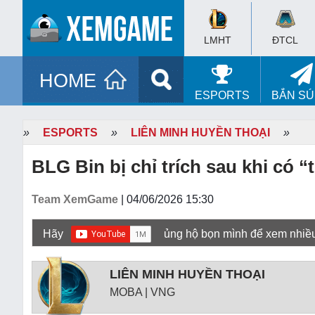
LMHT
ĐTCL
HOME
ESPORTS
BẮN S
»
ESPORTS
»
LIÊN MINH HUYỀN THOẠI
»
BLG Bin bị chỉ trích sau khi có “
Team XemGame
| 04/06/2026 15:30
Hãy
ủng hộ bọn mình để xem nhiề
LIÊN MINH HUYỀN THOẠI
MOBA | VNG