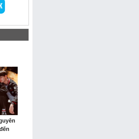
nguyên
 đến