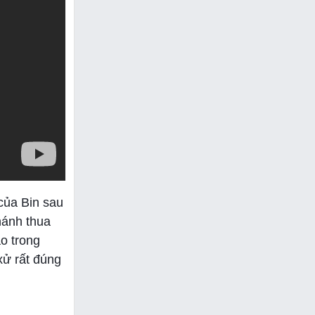
 của Bin sau
hánh thua
o trong
xử rất đúng