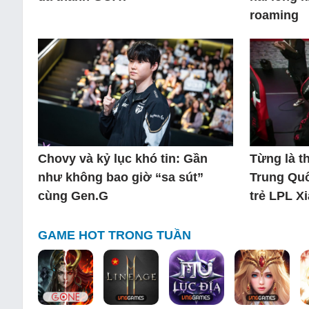
roaming
Chovy và kỷ lục khó tin: Gần
Từng là 
như không bao giờ “sa sút”
Trung Quố
cùng Gen.G
trẻ LPL X
GAME HOT TRONG TUẦN