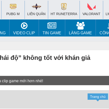
PUBG M
LIÊN QUÂN
HT RUNETERRA
VALORANT
L
ÚNG
VIDEO CLIP
TIN GAME
LÀNG GAME
CÔN
thái độ” không tốt với khán giả
u clip game mới hơn nhé!
Trang chủ