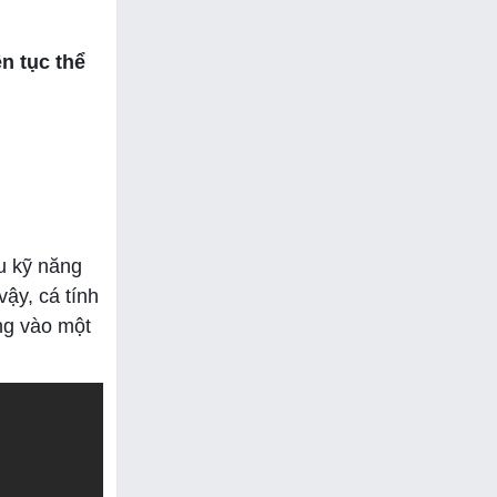
n tục thể
u kỹ năng
ậy, cá tính
ớng vào một