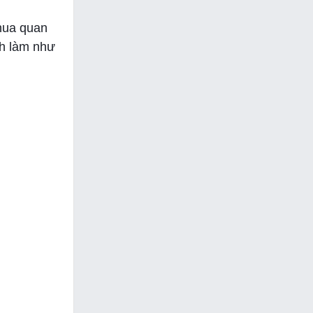
thua quan
nh làm như