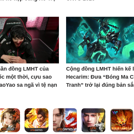
thần đồng LMHT của
Cộng đồng LMHT hiến kế l
c một thời, cựu sao
Hecarim: Đưa “Bóng Ma C
iaoYao sa ngã vì tệ nạn
Tranh” trở lại đúng bản sắ