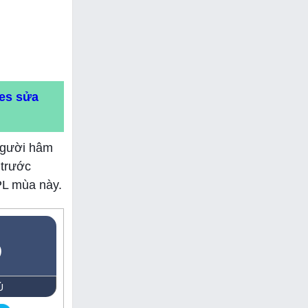
mes sửa
 người hâm
 trước
PL mùa này.
5
Ủ