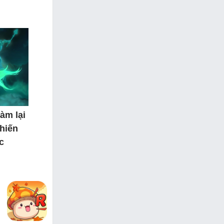
àm lại
hiến
c