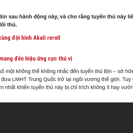
Bin sau hành động này, và cho rằng tuyển thủ này liê
ối thủ.
ùng đội hình Akali reroll
mang đến hiệu ứng cực thú vị
 số một không thể không nhắc đến tuyển thủ Bin – sở hữ
 đưa LMHT Trung Quốc trở lại ngôi vương thế giới. Tuy v
 nhất khiến tuyển thủ này bị chỉ trích không ít hay vư