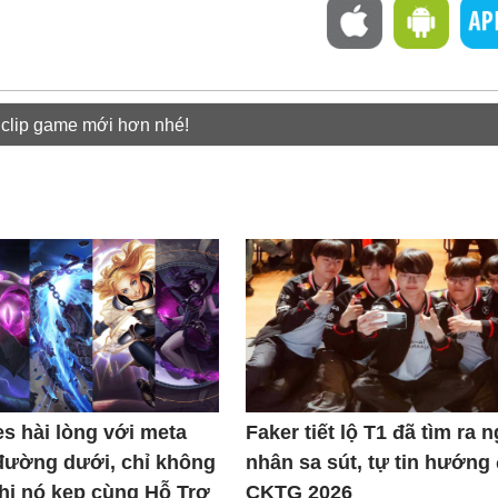
 clip game mới hơn nhé!
s hài lòng với meta
Faker tiết lộ T1 đã tìm ra 
đường dưới, chỉ không
nhân sa sút, tự tin hướng
khi nó kẹp cùng Hỗ Trợ
CKTG 2026