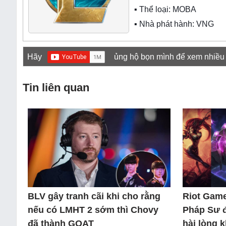
▪ Thể loại:
MOBA
▪ Nhà phát hành: VNG
Hãy
ủng hộ bọn mình để xem nhiều
Tin liên quan
BLV gây tranh cãi khi cho rằng
Riot Game
nếu có LMHT 2 sớm thì Chovy
Pháp Sư 
đã thành GOAT
hài lòng 