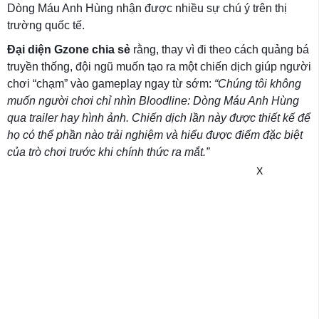
Dòng Máu Anh Hùng nhận được nhiều sự chú ý trên thị
trường quốc tế.
Đại diện Gzone chia sẻ
rằng, thay vì đi theo cách quảng bá
truyền thống, đội ngũ muốn tạo ra một chiến dịch giúp người
chơi “chạm” vào gameplay ngay từ sớm:
“Chúng tôi không
muốn người chơi chỉ nhìn Bloodline: Dòng Máu Anh Hùng
qua trailer hay hình ảnh. Chiến dịch lần này được thiết kế để
họ có thể phần nào trải nghiệm và hiểu được điểm đặc biệt
của trò chơi trước khi chính thức ra mắt.”
X