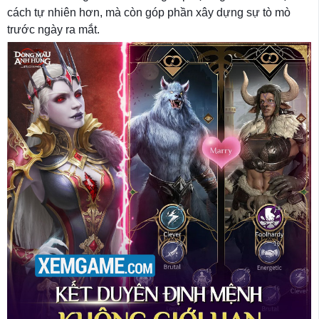
cách tự nhiên hơn, mà còn góp phần xây dựng sự tò mò
trước ngày ra mắt.