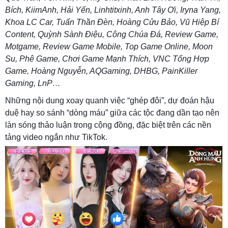
Bích, KiimAnh, Hải Yến, Linhtitxinh, Anh Tây Ơi, Iryna Yang,
Khoa LC Car, Tuấn Thần Đèn, Hoàng Cửu Bảo, Vũ Hiệp Bí
Content, Quỳnh Sành Điệu, Công Chúa Đá, Review Game,
Motgame, Review Game Mobile, Top Game Online, Moon
Su, Phê Game, Chơi Game Mạnh Thích, VNC Tổng Hợp
Game, Hoàng Nguyễn, AQGaming, DHBG, PainKiller
Gaming, LnP…
Những nội dung xoay quanh việc “ghép đôi”, dự đoán hậu
duệ hay so sánh “dòng máu” giữa các tộc đang dần tạo nên
làn sóng thảo luận trong cộng đồng, đặc biệt trên các nền
tảng video ngắn như TikTok.