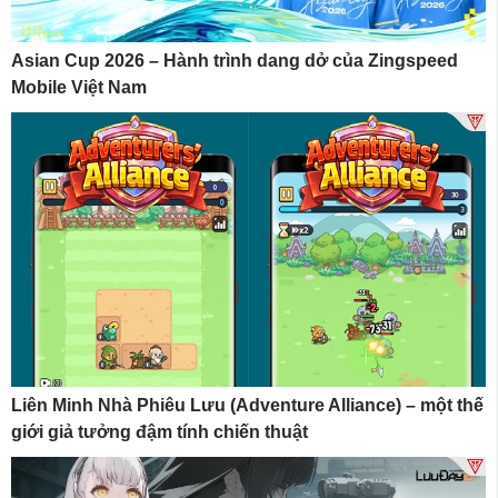
Asian Cup 2026 – Hành trình dang dở của Zingspeed
Mobile Việt Nam
Liên Minh Nhà Phiêu Lưu (Adventure Alliance) – một thế
giới giả tưởng đậm tính chiến thuật