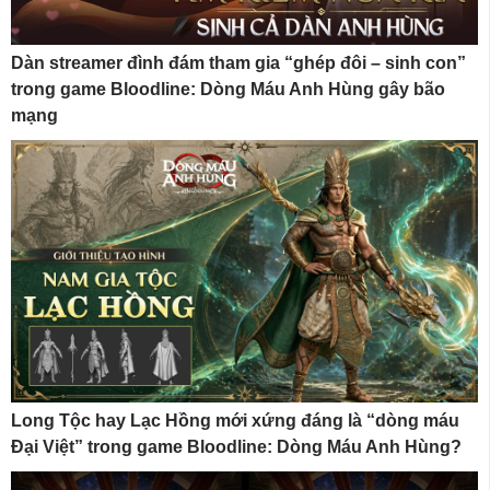
Dàn streamer đình đám tham gia “ghép đôi – sinh con”
trong game Bloodline: Dòng Máu Anh Hùng gây bão
mạng
Long Tộc hay Lạc Hồng mới xứng đáng là “dòng máu
Đại Việt” trong game Bloodline: Dòng Máu Anh Hùng?