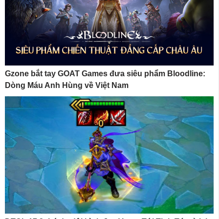
Gzone bắt tay GOAT Games đưa siêu phẩm Bloodline:
Dòng Máu Anh Hùng về Việt Nam