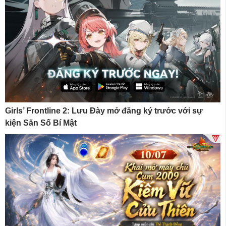
Girls’ Frontline 2: Lưu Đày mở đăng ký trước với sự
kiện Săn Số Bí Mật