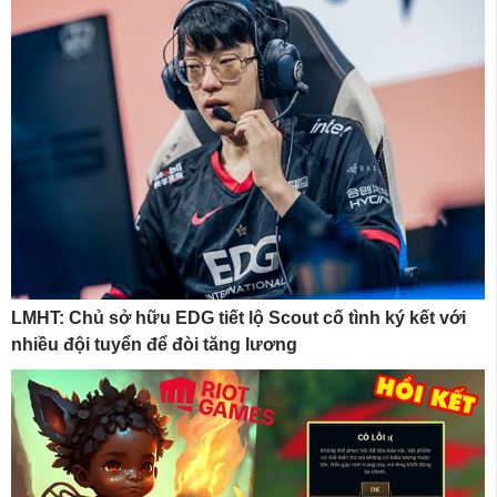
LMHT: Chủ sở hữu EDG tiết lộ Scout cố tình ký kết với
nhiều đội tuyển để đòi tăng lương