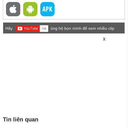
Hãy
ủng hộ bọn mình để xem nhiều clip
game mới hơn nhé!
X
Tin liên quan