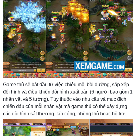
Game thủ sẽ bắt đầu từ việc chiêu mộ, bồi dưỡng, sắp xếp
đội hình và điều khiển đội hình xuất trận (6 người bao gồm 1
nhân vật và 5 tướng). Tùy thuộc vào nhu cầu và mục đích
chiến đấu của mỗi nhân vật mà game thủ có thể xây dựng
các đội hình sát thương, tấn công, phòng thủ hoặc hỗ trợ.