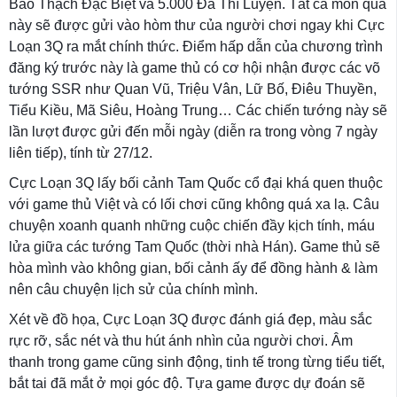
Bảo Thạch Đặc Biệt và 5.000 Đá Thí Luyện. Tất cả món quà
này sẽ được gửi vào hòm thư của người chơi ngay khi Cực
Loạn 3Q ra mắt chính thức. Điểm hấp dẫn của chương trình
đăng ký trước này là game thủ có cơ hội nhận được các võ
tướng SSR như Quan Vũ, Triệu Vân, Lữ Bố, Điêu Thuyền,
Tiểu Kiều, Mã Siêu, Hoàng Trung… Các chiến tướng này sẽ
lần lượt được gửi đến mỗi ngày (diễn ra trong vòng 7 ngày
liên tiếp), tính từ 27/12.
Cực Loạn 3Q lấy bối cảnh Tam Quốc cổ đại khá quen thuộc
với game thủ Việt và có lối chơi cũng không quá xa lạ. Câu
chuyện xoanh quanh những cuộc chiến đầy kịch tính, máu
lửa giữa các tướng Tam Quốc (thời nhà Hán). Game thủ sẽ
hòa mình vào không gian, bối cảnh ấy để đồng hành & làm
nên câu chuyện lịch sử của chính mình.
Xét về đồ họa, Cực Loạn 3Q được đánh giá đẹp, màu sắc
rực rỡ, sắc nét và thu hút ánh nhìn của người chơi. Âm
thanh trong game cũng sinh động, tinh tế trong từng tiểu tiết,
bắt tai đã mắt ở mọi góc độ. Tựa game được dự đoán sẽ