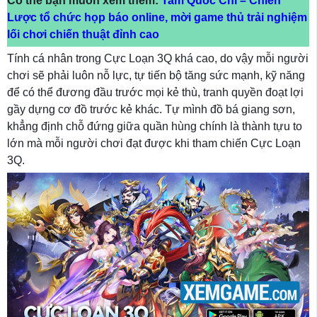
Có thể bạn muốn xem thêm:
Tam Quốc Chí – Chiến
Lược tổ chức họp báo online, mời game thủ trải nghiệm
lối chơi chiến thuật đỉnh cao
Tính cá nhân trong Cực Loạn 3Q khá cao, do vậy mỗi người
chơi sẽ phải luôn nỗ lực, tự tiến bộ tăng sức mạnh, kỹ năng
để có thể đương đầu trước mọi kẻ thù, tranh quyền đoạt lợi
gầy dựng cơ đồ trước kẻ khác. Tự mình đồ bá giang sơn,
khẳng định chỗ đứng giữa quần hùng chính là thành tựu to
lớn mà mỗi người chơi đạt được khi tham chiến Cực Loạn
3Q.