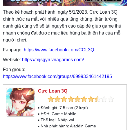
Theo kế hoạch phát hành, ngày 5/1/2023, Cực Loạn 3Q
chính thức ra mắt với nhiều quà tặng khủng, thần tướng
danh giá cùng vô số tài nguyên cao cấp để giúp game thủ
nhanh chóng đạt được mục tiêu hùng bá thiên hạ của mỗi
người chơi.
Fanpage:
https://www.facebook.com/CCL3Q
Website:
https://mjsgyn.vnagames.com/
Fan group:
https://www.facebook.com/groups/699933461442195
Cực Loạn 3Q
▪ Đánh giá:
7.5
sao (
2
lượt)
▪ HĐH:
Game Mobile
▪ Thể loại:
Nhập vai
▪ Nhà phát hành: Aladdin Game