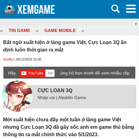
X
»
TIN GAME
»
GAME MOBILE
»
Bất ngờ xuất hiện ở làng game Việt, Cực Loạn 3Q ấn
định luôn thời gian ra mắt
Scylla
| 29/12/2022 11:00
Hãy
ủng hộ bọn mình để xem nhiều clip
game mới hơn nhé!
CỰC LOẠN 3Q
Nhập vai | Aladdin Game
Mới xuất hiện chưa đầy một tuần ở làng game Việt
nhưng Cực Loạn 3Q đã gây sốc anh em game thủ bằng
thông tin ra mắt chính thức vào 5/1/2023.