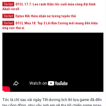
ĐTCL 17.7: Leo rank thần tốc cuối mùa cùng đội hình
Tin hot
Akali reroll
Dplus KIA thừa nhận nợ lương tuyển thủ
Tin hot
ĐTCL Mùa 18: Top 3 Lõi Kim Cương mới mang đến hiệu
Tin hot
ứng cực thú vị
Tức là chỉ sau vài ngày Tết dương lịch thì tựa game đã đến
tay cộng đồng, như vậy anh em sẽ tha hồ chiến game ngay