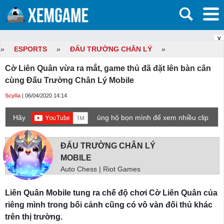
X
»
ESPORTS
»
ĐẤU TRƯỜNG CHÂN LÝ
»
Cờ Liên Quân vừa ra mắt, game thủ đã đặt lên bàn cân
cùng Đấu Trường Chân Lý Mobile
Scylla
| 06/04/2020 14:14
Hãy
ủng hộ bọn mình để xem nhiều clip
game mới hơn nhé!
ĐẤU TRƯỜNG CHÂN LÝ
MOBILE
Auto Chess | Riot Games
Liên Quân Mobile tung ra chế độ chơi Cờ Liên Quân của
riêng mình trong bối cảnh cũng có vô vàn đối thủ khác
trên thị trường.