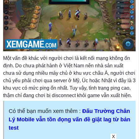
Một vấn đề khác với người chơi là kết nối mạng không ổn
định. Do chưa phát hành ở Việt Nam nên nhà sản xuất
chưa sử dụng nhiều máy chủ ở khu vực châu Á, người chơi
chủ yếu phải chơi qua server ở Mỹ, Úc hoặc Nhật vì đây là 3
khu vực có mức ping ổn nhất. Tuy vậy, tình trạng ping cao,
thậm chí đang chơi bị disconnect khỏi game vẫn xuất hiện.
Có thể bạn muốn xem thêm :
Đấu Trường Chân
Lý Mobile vẫn tồn đọng vấn đề giật lag từ bản
test
X