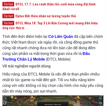
ĐTCL 17.7: Leo rank thần tốc cuối mùa cùng đội hình
Tin hot
Akali reroll
Dplus KIA thừa nhận nợ lương tuyển thủ
Tin hot
ĐTCL Mùa 18: Top 3 Lõi Kim Cương mới mang đến hiệu
Tin hot
ứng cực thú vị
Tính đến thời điểm hiện tại
Cờ Liên Quân
đã cập bến chính
thức Việt Nam được vài ngày rồi, và cộng đồng game thủ
cũng rất nhanh chóng đưa nó lên bàn cân để đong đếm
cùng sản phẩm ra mắt trong thời gian vừa rồi là
Đấu
Trường Chân Lý Mobile
(ĐTCL Mobile)
Về trải nghiệm người dùng
Hiệu năng của ĐTCL Mobile là vấn đề bị than phiền nhiều
nhất từ lúc game ra mắt đến giờ. Tối ưu hiệu năng kém
cùng với việc không có tùy chọn cấu hình cho máy yếu cũng
dẫn tới máy nóng, pin sụt nhanh.