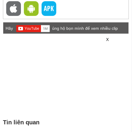
Hãy
ủng hộ bọn mình để xem nhiều clip
game mới hơn nhé!
X
Tin liên quan