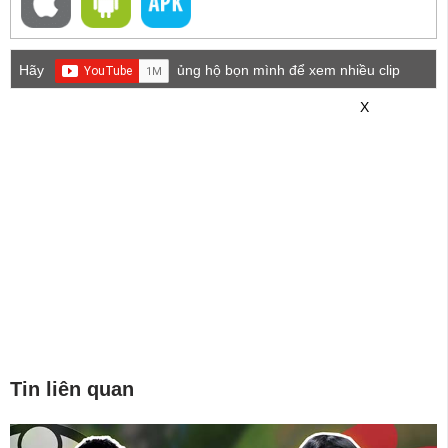
Hãy
ủng hộ bọn mình để xem nhiều clip
game mới hơn nhé!
X
Tin liên quan