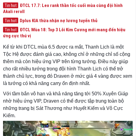
ĐTCL 17.7: Leo rank thần tốc cuối mùa cùng đội hình
Tin hot
Akali reroll
Dplus KIA thừa nhận nợ lương tuyển thủ
Tin hot
ĐTCL Mùa 18: Top 3 Lõi Kim Cương mới mang đến hiệu
Tin hot
ứng cực thú vị
Kể từ khi DTCL mùa 6.5 được ra mắt, Thanh Lịch là một
Tộc Hệ được đánh giá cao, không chỉ ở những chỉ số cộng
thêm mà còn hiệu ứng VIP trên từng tướng. Điều này giúp
cho rất nhiều tướng trong đội hình Thanh Lịch có thể trở
thành chủ lực, trong đó Draven ở mức giá 4 vàng được xem
là tướng có khả năng carry ổn định nhất.
Với tầm bắn vô hạn và khả năng tăng tới 50% Xuyên Giáp
nhờ hiệu ứng VIP, Draven có thể được tập trung toàn bộ
những trang bị Sát Thương như Huyết Kiếm và Vô Cực
Kiếm.