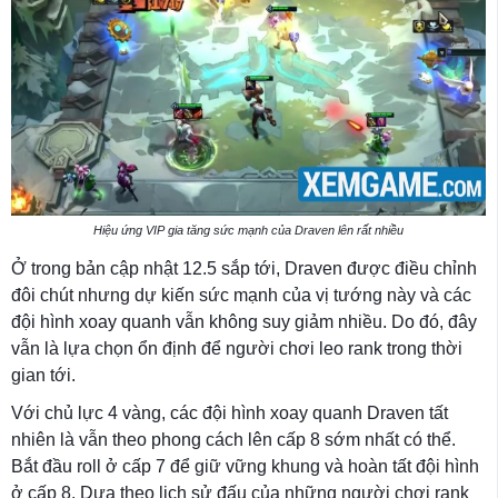
Hiệu ứng VIP gia tăng sức mạnh của Draven lên rất nhiều
Ở trong bản cập nhật 12.5 sắp tới, Draven được điều chỉnh
đôi chút nhưng dự kiến sức mạnh của vị tướng này và các
đội hình xoay quanh vẫn không suy giảm nhiều. Do đó, đây
vẫn là lựa chọn ổn định để người chơi leo rank trong thời
gian tới.
Với chủ lực 4 vàng, các đội hình xoay quanh Draven tất
nhiên là vẫn theo phong cách lên cấp 8 sớm nhất có thể.
Bắt đầu roll ở cấp 7 để giữ vững khung và hoàn tất đội hình
ở cấp 8. Dựa theo lịch sử đấu của những người chơi rank