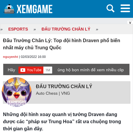
X
»
ESPORTS
»
ĐẤU TRƯỜNG CHÂN LÝ
»
Đấu Trường Chân Lý: Top đội hình Draven phổ biến
nhất máy chủ Trung Quốc
nguyenht
| 02/03/2022 16:00
Hãy
ủng hộ bọn mình để xem nhiều clip
game mới hơn nhé!
ĐẤU TRƯỜNG CHÂN LÝ
Auto Chess | VNG
Những đội hình xoay quanh vị tướng Draven đang
được các “pháp sư Trung Hoa” rất ưa chuộng trong
thời gian gần đây.