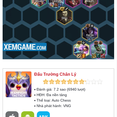
Đấu Trường Chân Lý
▪ Đánh giá:
7.2
sao (
6940
lượt)
▪ HĐH:
Đa nền tảng
▪ Thể loại:
Auto Chess
▪ Nhà phát hành: VNG