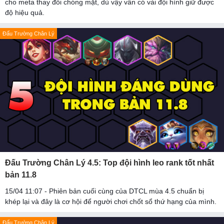
cho meta thay đổi chóng mặt, dù vậy vẫn có vài đội hình giữ được
độ hiệu quả.
Đấu Trường Chân Lý
Đấu Trường Chân Lý 4.5: Top đội hình leo rank tốt nhất
bản 11.8
15/04 11:07 - Phiên bản cuối cùng của DTCL mùa 4.5 chuẩn bị
khép lại và đây là cơ hội để người chơi chốt sổ thứ hạng của mình.
Đấu Trường Chân Lý