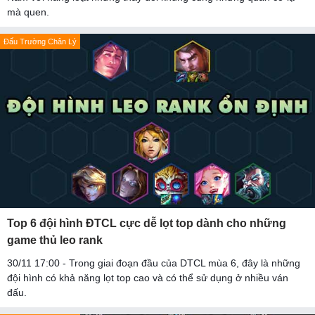
mà quen.
Đấu Trường Chân Lý
Top 6 đội hình ĐTCL cực dễ lọt top dành cho những
game thủ leo rank
30/11 17:00 - Trong giai đoạn đầu của DTCL mùa 6, đây là những
đội hình có khả năng lọt top cao và có thể sử dụng ở nhiều ván
đấu.