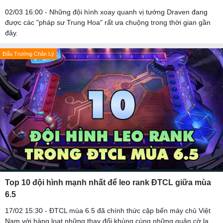
02/03 16:00 - Những đội hình xoay quanh vị tướng Draven đang
được các "pháp sư Trung Hoa" rất ưa chuộng trong thời gian gần
đây.
Đấu Trường Chân Lý
Top 10 đội hình mạnh nhất để leo rank ĐTCL giữa mùa
6.5
17/02 15:30 - ĐTCL mùa 6.5 đã chính thức cập bến máy chủ Việt
Nam với hàng loạt những thay đổi khủng cùng những quân cờ lạ