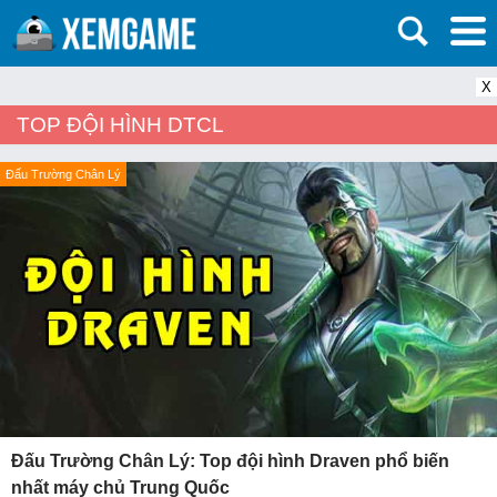
X
TOP ĐỘI HÌNH DTCL
Đấu Trường Chân Lý
Đấu Trường Chân Lý: Top đội hình Draven phổ biến
nhất máy chủ Trung Quốc