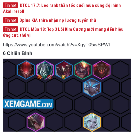
ĐTCL 17.7: Leo rank thần tốc cuối mùa cùng đội hình
Tin hot
Akali reroll
Dplus KIA thừa nhận nợ lương tuyển thủ
Tin hot
ĐTCL Mùa 18: Top 3 Lõi Kim Cương mới mang đến hiệu
Tin hot
ứng cực thú vị
https://www.youtube.com/watch?v=XqyT05wSPWI
6 Chiến Binh