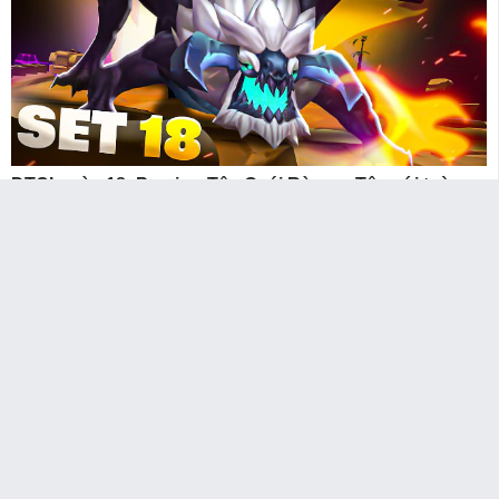
ĐTCL mùa 18: Preview Tộc Quái Rừng – Tộc với toàn
bộ tướng lạ mà quen trong game