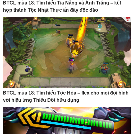
ĐTCL mùa 18: Tìm hiểu Tia Nắng và Ánh Trăng – kết
hợp thành Tộc Nhật Thực ẩn đầy độc đáo
ĐTCL mùa 18: Tìm hiểu Tộc Hỏa – flex cho mọi đội hình
với hiệu ứng Thiêu Đốt hữu dụng