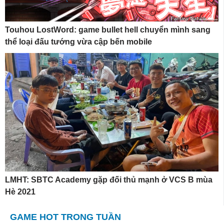
Touhou LostWord: game bullet hell chuyển mình sang
thể loại đấu tướng vừa cập bến mobile
LMHT: SBTC Academy gặp đối thủ mạnh ở VCS B mùa
Hè 2021
GAME HOT TRONG TUẦN