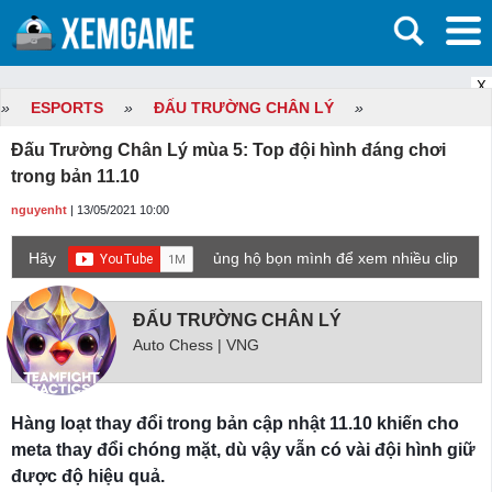
X
»
ESPORTS
»
ĐẤU TRƯỜNG CHÂN LÝ
»
Đấu Trường Chân Lý mùa 5: Top đội hình đáng chơi
trong bản 11.10
nguyenht
| 13/05/2021 10:00
Hãy
ủng hộ bọn mình để xem nhiều clip
game mới hơn nhé!
ĐẤU TRƯỜNG CHÂN LÝ
Auto Chess | VNG
Hàng loạt thay đổi trong bản cập nhật 11.10 khiến cho
meta thay đổi chóng mặt, dù vậy vẫn có vài đội hình giữ
được độ hiệu quả.