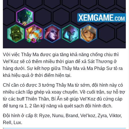
Với việc Thây Ma được gia tăng khả năng chống chịu thì
Vel’Koz sẽ có thêm nhiều thời gian để xả Sát Thương ở
hàng dưới. Sự kết hợp giữa Thây Ma và Ma Pháp Sư tỏ ra
khá hiệu quả ở thời điểm hiện tại.
Chỉ cần có được 3 tướng Thây Ma từ sớm, đội hình này có
nhiều cách lắp ghép và xoay chuyển. Về cuối trận, sự hỗ trợ
từ các buff Thiên Thần, Bí Ẩn sẽ giúp Vel’Koz đủ cứng cáp
để tung ra 1, 2 lần kỹ năng và quét sạch đội hình địch.
Đội hình ở cấp 8: Ryze, Nunu, Brand, Vel’koz, Zyra, Viktor,
Rell, Lux.