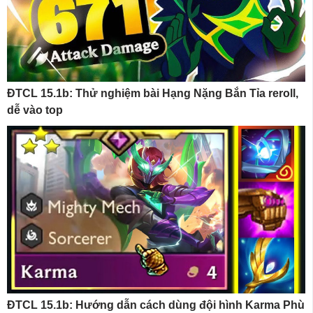
ĐTCL 15.1b: Thử nghiệm bài Hạng Nặng Bắn Tỉa reroll,
dễ vào top
ĐTCL 15.1b: Hướng dẫn cách dùng đội hình Karma Phù