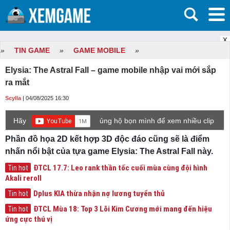
X
»
TIN GAME
»
GAME MOBILE
»
Elysia: The Astral Fall – game mobile nhập vai mới sắp
ra mắt
Scylla
| 04/08/2025 16:30
Hãy
ủng hộ bọn mình để xem nhiều clip
game mới hơn nhé!
Phần đồ họa 2D kết hợp 3D độc đáo cũng sẽ là điểm
nhấn nổi bật của tựa game Elysia: The Astral Fall này.
ĐTCL 17.7: Leo rank thần tốc cuối mùa cùng đội hình
Tin hot
Akali reroll
Dplus KIA thừa nhận nợ lương tuyển thủ
Tin hot
ĐTCL Mùa 18: Top 3 Lõi Kim Cương mới mang đến hiệu
Tin hot
ứng cực thú vị