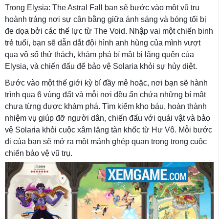
Trong Elysia: The Astral Fall bạn sẽ bước vào một vũ trụ
hoành tráng nơi sự cân bằng giữa ánh sáng và bóng tối bị
đe dọa bởi các thế lực từ The Void. Nhập vai một chiến binh
trẻ tuổi, bạn sẽ dẫn dắt đội hình anh hùng của mình vượt
qua vô số thử thách, khám phá bí mật bị lãng quên của
Elysia, và chiến đấu để bảo vệ Solaria khỏi sự hủy diệt.
Bước vào một thế giới kỳ bí đầy mê hoặc, nơi bạn sẽ hành
trình qua 6 vùng đất và mỗi nơi đều ẩn chứa những bí mật
chưa từng được khám phá. Tìm kiếm kho báu, hoàn thành
nhiệm vụ giúp đỡ người dân, chiến đấu với quái vật và bảo
vệ Solaria khỏi cuộc xâm lăng tàn khốc từ Hư Vô. Mỗi bước
đi của bạn sẽ mở ra một mảnh ghép quan trọng trong cuộc
chiến bảo vệ vũ trụ.