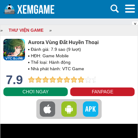
X
»
THƯ VIỆN GAME
»
Aurora Vùng Đất Huyền Thoại
▪ Đánh giá:
7.9
sao (
9
lượt)
▪ HĐH:
Game Mobile
▪ Thể loại:
Hành động
▪ Nhà phát hành: VTC Game
7.9
CHƠI NGAY
FANPAGE