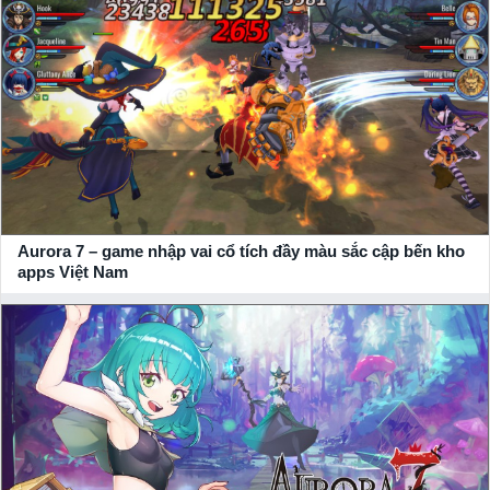
+ Download bản APK game
Aurora Vùng Đất Huyền Thoại
cho
PC: Bạn có thể tải game tương ứng cho hệ điều hành của điện
thoại bạn! Tại xemgame.com, chúng tôi cam kết mang đến link
tải game chuẩn xác nhất, chính thống nhất từ
NPH VTC Game
.
Nhận giftcode game Aurora Vùng Đất Huyền Thoại siêu
giá trị
Hãy đồng hành cùng xemgame.com để cập nhật những thông
tin mới nhất về tựa game này và đồng thời thu về thật nhiều
giftcode, vip code
game giá trị từ
NPH VTC Game
gửi tặng.
Aurora 7 – game nhập vai cổ tích đầy màu sắc cập bến kho
apps Việt Nam