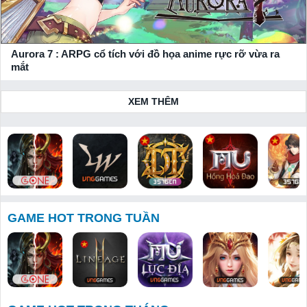
Aurora 7 : ARPG cổ tích với đồ họa anime rực rỡ vừa ra
mắt
XEM THÊM
Bloodline:
Lineage W
Huyền Thoại
MU: Hồng
Thiên Hạ 
Dòng Máu
Dota 357
Hoả Đao
Tuyệt
GAME HOT TRONG TUẦN
Anh Hùng