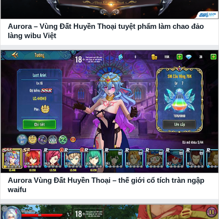
Aurora – Vùng Đất Huyền Thoại tuyệt phẩm làm chao đảo
làng wibu Việt
Aurora Vùng Đất Huyền Thoại, bạn sẽ điều khiển nhân vật
chính, Aurora, là chủ sở hữu của Thanh kiếm ánh sáng huyền
thoại
Trong cuộc phiêu lưu này, bạn sẽ phát hiện những sự kiện kinh
thiên động địa mới bao gồm 7 tinh thể ánh sáng có khả năng
Aurora Vùng Đất Huyền Thoại – thế giới cổ tích tràn ngập
cứu thế giới và vận mệnh thực sự đang chờ đợi Aurora. Ngoài
waifu
công chúa ngủ trong rừng ra, bạn còn gặp được những khuôn
mặt quen thuộc khác như cô bé quàng khăn đỏ, Alice,
Rapunzel. Cùng nhau, bạn có thể tạo lập nên một đội hình của