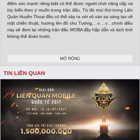
điểm sức mạnh riêng biệt có thể được người chơi nâng cấp và
tùy biến theo ý muốn trong trận đấu. Từ đó mọi thứ trong Liên
Quân Huyền Thoại đều có thể xảy ra với vô vàn sự sáng tạo về
mặt chiến thuật, hướng lên đồ cho Tướng,…v….v…chính điều
này sẽ đem lại những trận đấu MOBA đầy hấp dẫn và kịch tính
không thể đoán trước.
Tải game Liên Quân Huyền Thoại mới nhất cho điện thoại
Android, iOS
MỞ RỘNG
+ Tải game
Liên Quân Huyền Thoại
trên Google Play: Bạn có
thể tải game tương ứng cho hệ điều hành của điện thoại bạn!
TIN LIÊN QUAN
Tại xemgame.com, chúng tôi cam kết mang đến link tải game
chuẩn xác nhất, chính thống nhất từ
NPH Garena
.
+ Tải game
Liên Quân Huyền Thoại
trên Apple Store: Bạn có
thể tải game tương ứng cho hệ điều hành của điện thoại bạn!
Tại xemgame.com, chúng tôi cam kết mang đến link tải game
chuẩn xác nhất, chính thống nhất từ
NPH Garena
.
+ Download bản APK game
Liên Quân Huyền Thoại
cho PC:
Bạn có thể tải game tương ứng cho hệ điều hành của điện
thoại bạn! Tại xemgame.com, chúng tôi cam kết mang đến link