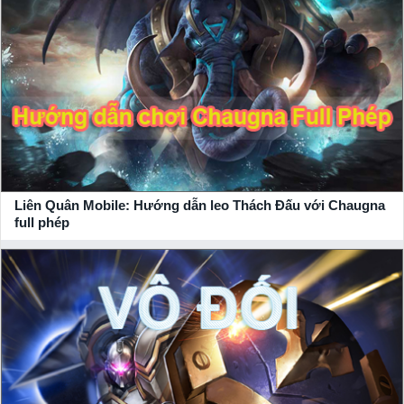
Liên Quân Mobile: Hướng dẫn leo Thách Đấu với Chaugna
full phép