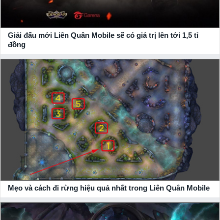
tải game chuẩn xác nhất, chính thống nhất từ
NPH Garena
.
Nhận giftcode game Liên Quân Huyền Thoại siêu giá trị
Hãy đồng hành cùng xemgame.com để cập nhật những thông
Giải đấu mới Liên Quân Mobile sẽ có giá trị lên tới 1,5 tỉ
đồng
tin mới nhất về tựa game này và đồng thời thu về thật nhiều
giftcode, vip code
game giá trị từ
NPH Garena
gửi tặng.
Mẹo và cách đi rừng hiệu quả nhất trong Liên Quân Mobile