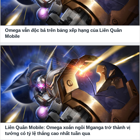
Omega vẫn độc bá trên bảng xếp hạng của Liên Quân
Mobile
Liên Quân Mobile: Omega xoắn ngôi Mganga trở thành vị
tướng có tỷ lệ thắng cao nhất tuần qua