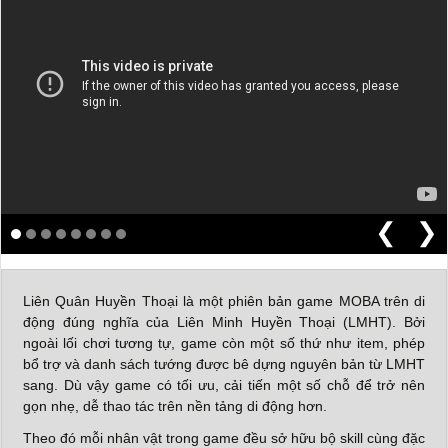
❮
❯
Liên Quân Huyền Thoại là một phiên bản game MOBA trên di
động đúng nghĩa của Liên Minh Huyền Thoại (LMHT). Bởi
ngoài lối chơi tương tự, game còn một số thứ như item, phép
bổ trợ và danh sách tướng được bê dựng nguyên bản từ LMHT
sang. Dù vậy game có tối ưu, cải tiến một số chỗ để trở nên
gọn nhẹ, dễ thao tác trên nền tảng di động hơn.
Theo đó mỗi nhân vật trong game đều sở hữu bộ skill cùng đặc