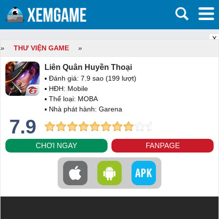
X
»
THƯ VIỆN GAME
»
Liên Quân Huyền Thoại
▪ Đánh giá:
7.9
sao (
199
lượt)
▪ HĐH:
Mobile
▪ Thể loại:
MOBA
▪ Nhà phát hành: Garena
7.9
CHƠI NGAY
FANPAGE