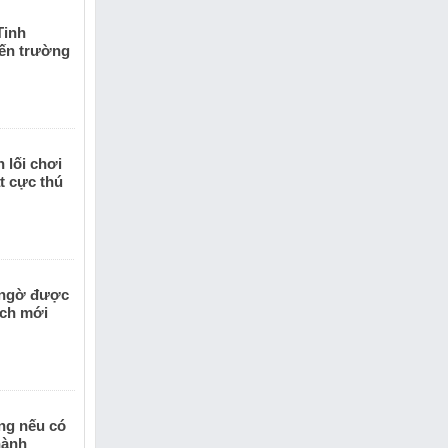
ân Tu Tiên
lợi để tận
Tinh
iến trường
 lối chơi
t cực thú
 ngờ được
ịch mới
ằng nếu có
hành