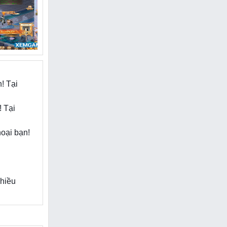
ng làm các
 nên nhiệm
 hoạt động,
kế để mang
y diệt yêu
! Tại
! Tại
chán trong
 cũng giới
oại bạn!
n nhân vật
ạo, chuyển
uyện kép 3
nhiều
y thác đầy
ẽ đáp ứng
ện đại. Và