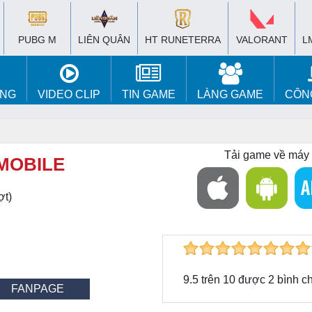
PUBG M
LIÊN QUÂN
HT RUNETERRA
VALORANT
L
ÚNG
VIDEO CLIP
TIN GAME
LÀNG GAME
CÔN
Tải game về máy
MOBILE
ợt)
9.5
trên
10
được
2
bình c
FANPAGE