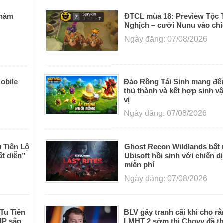
nhất là những ai là fan của bộ truyện Phàm Nh
khi trước, muốn tìm kiếm một sản phẩm tiện 
Phàm
ĐTCL mùa 18: Preview Tộc 
Nghịch – cưỡi Nunu vào ch
hưởng mọi lúc mọi nơi.
Ngày đăng: 07/08/2026
obile
Đảo Rồng Tái Sinh mang đến
thủ thành và kết hợp sinh vậ
vị
Ngày đăng: 07/08/2026
 Tiên Lộ
Ghost Recon Wildlands bất
ất diễn”
Ubisoft hồi sinh với chiến d
miễn phí
Ngày đăng: 07/08/2026
Tu Tiên
BLV gây tranh cãi khi cho r
VIP sắp
LMHT 2 sớm thì Chovy đã t