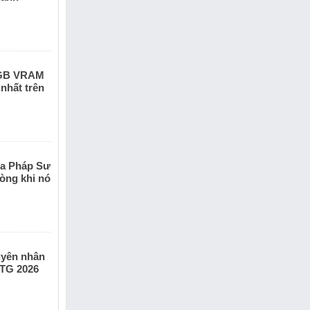
8GB VRAM
 nhất trên
ta Pháp Sư
òng khi nó
guyên nhân
KTG 2026