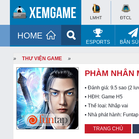
LMHT
ĐTCL
HOME
ESPORTS
BẮN S
»
THƯ VIỆN GAME
»
PHÀM NHÂN 
▪ Đánh giá:
9.5
sao (
2
lư
▪ HĐH:
Game H5
▪ Thể loại:
Nhập vai
▪ Nhà phát hành: Funtap
TRANG CHỦ