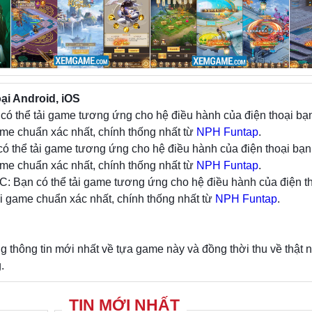
Chỉ một cú click là nhân vật sẽ hoàn toàn tự độ
công đoạn cày cuốc, khiêu chiến cửa ải cho bạn
vụ chính của bạn chỉ là tập trung khiêu chiến các
tính năng đa dạng khác. Chúng sẽ được thiết 
ại Android, iOS
đến những trải nghiệm nguy hiểm khi tu tiên ha
có thể tải game tương ứng cho hệ điều hành của điện thoại bạn
trừ ma.
me chuẩn xác nhất, chính thống nhất từ
NPH Funtap
.
có thể tải game tương ứng cho hệ điều hành của điện thoại bạn
Tất nhiên để tránh người chơi cảm thấy nhàm 
me chuẩn xác nhất, chính thống nhất từ
thời gian dài thì Phàm Nhân Mobile – Funtap
NPH Funtap
.
: Bạn có thể tải game tương ứng cho hệ điều hành của điện th
thiệu ngay hàng loạt các tính năng phát triể
i game chuẩn xác nhất, chính thống nhất từ
chuyên sâu cộng điểm tiềm năng, tu tiên đắc đ
NPH Funtap
.
sinh độ kiếp hay tiến xa hơn là các hệ thống l
nhân vật trên cùng 1 tài khoản.
hông tin mới nhất về tựa game này và đồng thời thu về thật 
.
Với nền tảng đồ họa đẹp, ổn và lối chơi H5 ủ
quen thuộc, Phàm Nhân Mobile: Tu Tiên Lộ s
được đầy đủ nhu cầu chơi game của game thủ hi
TIN MỚI NHẤT