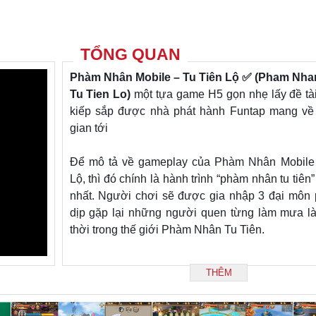
TỔNG QUAN
Phàm Nhân Mobile – Tu Tiên Lộ ✅ (Pham Nhan
Tu Tien Lo)
một tựa game H5 gọn nhẹ lấy đề tài 
kiếp sắp được nhà phát hành Funtap mang về 
gian tới
Để mô tả về gameplay của Phàm Nhân Mobile 
Lộ, thì đó chính là hành trình “phàm nhân tu tiên
nhất. Người chơi sẽ được gia nhập 3 đại môn 
dịp gặp lại những người quen từng làm mưa l
thời trong thế giới Phàm Nhân Tu Tiên.
Theo đó Phàm Nhân Mobile: Tu Tiên Lộ sẽ theo
THÊM
người chơi sẽ lần lượt trải nghiệm những lần tr
khí, khai phá linh căn, độ kiếp phi thăng, rèn 
pháp, song tu đạo lữ… một cách hoàn toàn”rảnh t