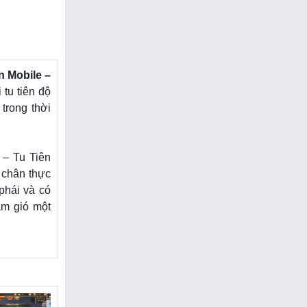
 Mobile –
tu tiên độ
trong thời
– Tu Tiên
” chân thực
phái và có
àm gió một
 hướng H5,
úc cơ luyện
luyện công
ay”.