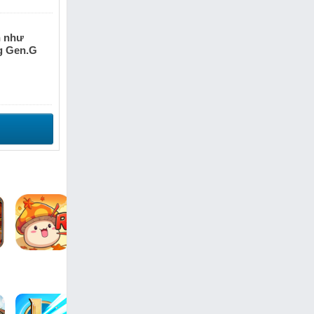
n như
g Gen.G