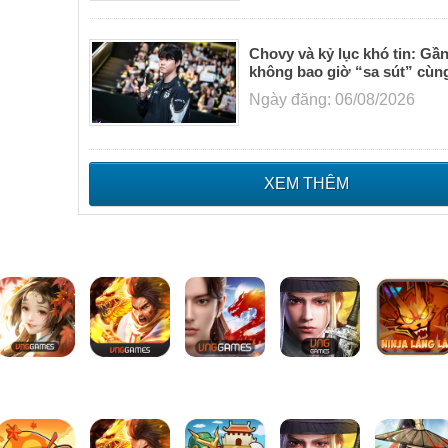
Chovy và kỷ lục khó tin: Gầ
không bao giờ “sa sút” cùn
Ngày đăng: 06/08/2026
XEM THÊM