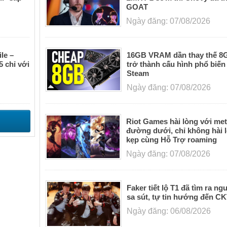
GOAT
Ngày đăng: 07/08/2026
le –
16GB VRAM dần thay thế 
5 chỉ với
trở thành cấu hình phổ biến
Steam
Ngày đăng: 07/08/2026
Riot Games hài lòng với me
đường dưới, chỉ không hài l
kẹp cùng Hỗ Trợ roaming
Ngày đăng: 07/08/2026
Faker tiết lộ T1 đã tìm ra n
sa sút, tự tin hướng đến C
Ngày đăng: 06/08/2026