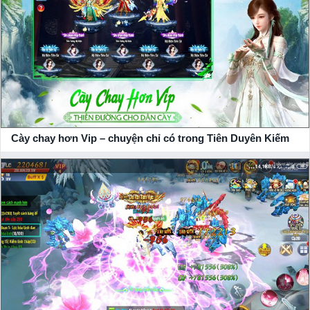
Nhận giftcode game Tiên Duyên Kiếm siêu giá trị
Hãy đồng hành cùng xemgame.com để cập nhật những thông
tin mới nhất về tựa game này và đồng thời thu về thật nhiều
giftcode, vip code
game giá trị từ
NPH Gamota
gửi tặng.
Cày chay hơn Vip – chuyện chỉ có trong Tiên Duyên Kiếm