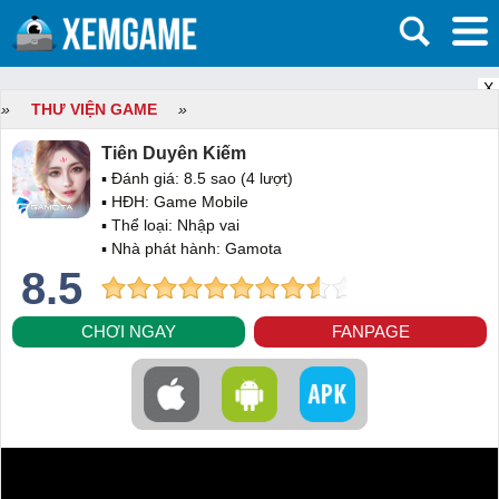
X
»
THƯ VIỆN GAME
»
Tiên Duyên Kiếm
▪ Đánh giá:
8.5
sao (
4
lượt)
▪ HĐH:
Game Mobile
▪ Thể loại:
Nhập vai
▪ Nhà phát hành: Gamota
8.5
CHƠI NGAY
FANPAGE