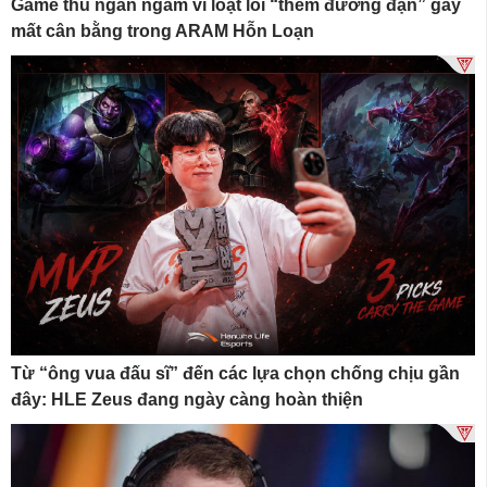
Game thủ ngán ngẩm vì loạt lõi “thêm đường đạn” gây
mất cân bằng trong ARAM Hỗn Loạn
Từ “ông vua đấu sĩ” đến các lựa chọn chống chịu gần
đây: HLE Zeus đang ngày càng hoàn thiện