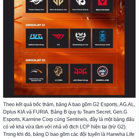
Theo kết quả bốc thăm, bảng A bao gồm G2 Esports, AG.AL,
Dplus KIA và FURIA. Bảng B quy tụ Team Secret, Gen.G
Esports, Karmine Corp cùng Sentinels, đây là một bảng đấu
có vẻ khá vừa tầm với nhà vô địch LCP hiện tại (trừ G2).
Trong khi đó, bảng D bao gồm các đội tuyển là Hanwha Life