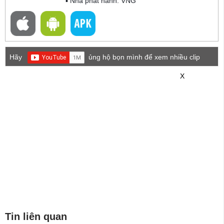
▪ Nhà phát hành: VNG
Hãy
ủng hộ bọn mình để xem nhiều clip
game mới hơn nhé!
X
Tin liên quan