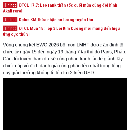
ĐTCL 17.7: Leo rank thần tốc cuối mùa cùng đội hình
Tin hot
Akali reroll
Dplus KIA thừa nhận nợ lương tuyển thủ
Tin hot
ĐTCL Mùa 18: Top 3 Lõi Kim Cương mới mang đến hiệu
Tin hot
ứng cực thú vị
Vòng chung kết EWC 2026 bộ môn LMHT được ấn định tổ
chức từ ngày 15 đến ngày 19 tháng 7 tại thủ đô Paris, Pháp.
Các đội tuyển tham dự sẽ cùng nhau tranh tài để giành lấy
chiếc cúp vô địch danh giá cùng phần lớn nhất trong tổng
quỹ giải thưởng khổng lồ lên tới 2 triệu USD.