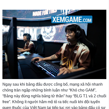
Ngay sau khi bảng đấu được công bố, mạng xã hội nhanh
chóng tràn ngập những bình luận như “Khó cho GAM”,
“Bảng này đúng nghĩa bảng tử thần” hay “BLG T1 và 2 chuối
free”. Không ít người hâm mộ tỏ ra tiếc nuối khi đội tuyển
quen thuộc của Việt Nam lại tiếp tục rơi vào bảng đấu có sự