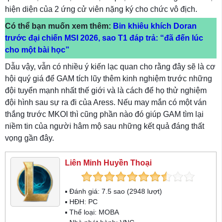
hiện diện của 2 ứng cử viên nặng ký cho chức vô địch.
Có thể bạn muốn xem thêm:
Bin khiêu khích Doran
trước đại chiến MSI 2026, sao T1 đáp trả: “đã đến lúc
cho một bài học”
Dẫu vậy, vẫn có nhiều ý kiến lạc quan cho rằng đây sẽ là cơ
hội quý giá để GAM tích lũy thêm kinh nghiệm trước những
đội tuyển mạnh nhất thế giới và là cách để họ thử nghiệm
đội hình sau sự ra đi của Aress. Nếu may mắn có một ván
thắng trước MKOI thì cũng phần nào đó giúp GAM tìm lại
niềm tin của người hâm mộ sau những kết quả đáng thất
vọng gần đây.
Liên Minh Huyền Thoại
▪ Đánh giá:
7.5
sao (
2948
lượt)
▪ HĐH:
PC
▪ Thể loại:
MOBA