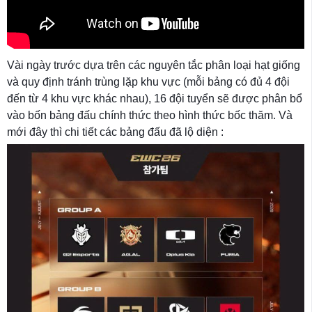
Vài ngày trước dựa trên các nguyên tắc phân loại hạt giống
và quy định tránh trùng lặp khu vực (mỗi bảng có đủ 4 đội
đến từ 4 khu vực khác nhau), 16 đội tuyển sẽ được phân bổ
vào bốn bảng đấu chính thức theo hình thức bốc thăm. Và
mới đây thì chi tiết các bảng đấu đã lộ diện :