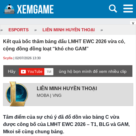
X
»
ESPORTS
»
LIÊN MINH HUYỀN THOẠI
»
Kết quả bốc thăm bảng đấu LMHT EWC 2026 vừa có,
cộng đồng đồng loạt “khó cho GAM”
Scylla
| 02/07/2026 13:30
Hãy
ủng hộ bọn mình để xem nhiều clip
game mới hơn nhé!
LIÊN MINH HUYỀN THOẠI
MOBA | VNG
Tâm điểm của sự chú ý đã đổ dồn vào bảng C vừa
được công bố của LMHT EWC 2026 – T1, BLG và GAM,
Mkoi sẽ cùng chung bảng.