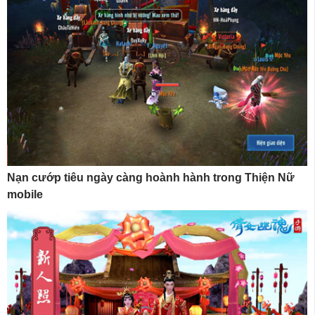
Nạn cướp tiêu ngày càng hoành hành trong Thiện Nữ
mobile