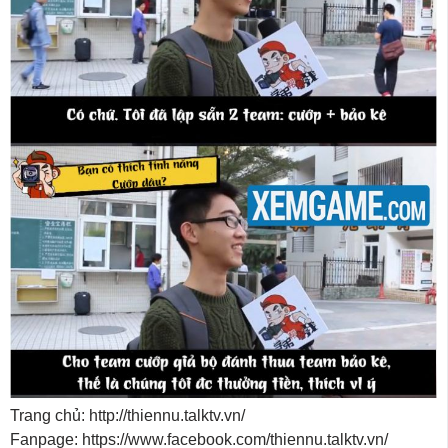
Trang chủ:
http://thiennu.talktv.vn/
Fanpage:
https://www.facebook.com/thiennu.talktv.vn/