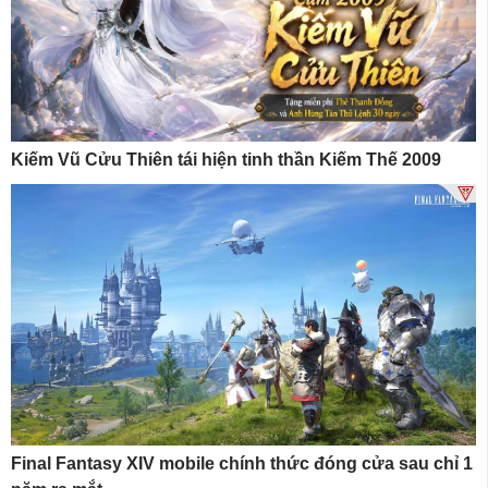
Kiếm Vũ Cửu Thiên tái hiện tinh thần Kiếm Thế 2009
Final Fantasy XIV mobile chính thức đóng cửa sau chỉ 1