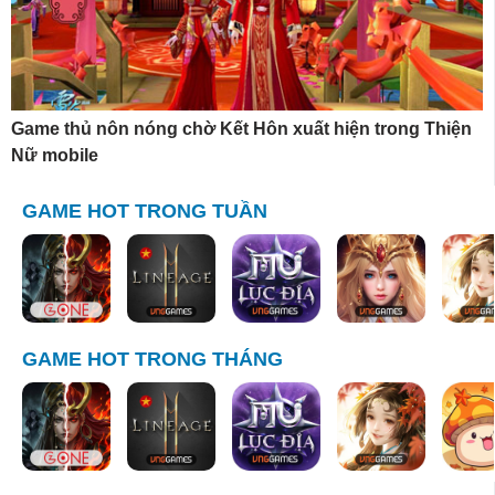
Game thủ nôn nóng chờ Kết Hôn xuất hiện trong Thiện
Nữ mobile
GAME HOT TRONG TUẦN
GAME HOT TRONG THÁNG