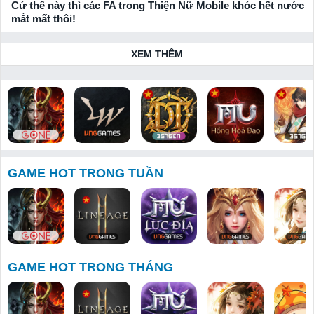
Cứ thế này thì các FA trong Thiện Nữ Mobile khóc hết nước
mắt mất thôi!
XEM THÊM
Bloodline:
Lineage W
Huyền Thoại
MU: Hồng
Thiên Hạ 
Dòng Máu
Dota 357
Hoả Đao
Tuyệt
GAME HOT TRONG TUẦN
Anh Hùng
GAME HOT TRONG THÁNG