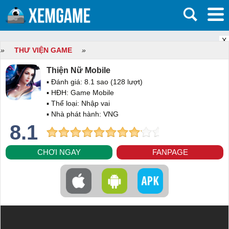
X
»
THƯ VIỆN GAME
»
Thiện Nữ Mobile
▪ Đánh giá:
8.1
sao (
128
lượt)
▪ HĐH:
Game Mobile
▪ Thể loại:
Nhập vai
▪ Nhà phát hành: VNG
8.1
CHƠI NGAY
FANPAGE