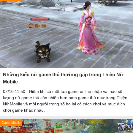
Những kiểu nữ game thủ thường gặp trong Thiện Nữ
Mobile
02/10 11:50 - Hiếm khi có một tựa game online nhập vai nào số
lượng nữ game thủ còn nhiều hơn nam game thủ như trong Thiện
Nữ Mobile và mỗi người trong số họ lại có cách chơi và mục đích
chơi game khác nhau.
Game Mobile