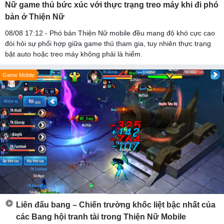
Nữ game thủ bức xúc với thực trạng treo máy khi đi phó
bản ở Thiện Nữ
08/08 17:12 - Phó bản Thiện Nữ mobile đều mang độ khó cực cao
đòi hỏi sự phối hợp giữa game thủ tham gia, tuy nhiên thực trạng
bật auto hoặc treo máy không phải là hiếm.
Game Mobile
Liên đấu bang – Chiến trường khốc liệt bậc nhất của
các Bang hội tranh tài trong Thiện Nữ Mobile