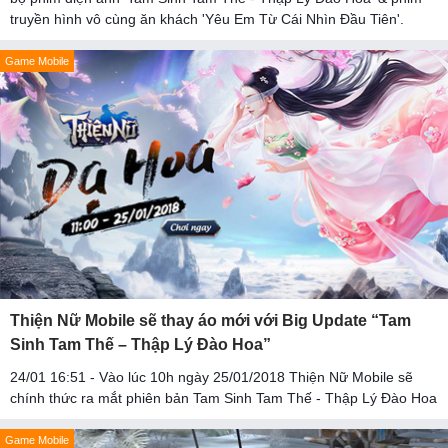
truyền hình vô cùng ăn khách 'Yêu Em Từ Cái Nhìn Đầu Tiên'.
Game Mobile
Thiện Nữ Mobile sẽ thay áo mới với Big Update “Tam
Sinh Tam Thế – Thập Lý Đào Hoa”
24/01 16:51 - Vào lúc 10h ngày 25/01/2018 Thiện Nữ Mobile sẽ
chính thức ra mắt phiên bản Tam Sinh Tam Thế - Thập Lý Đào Hoa
Game Mobile