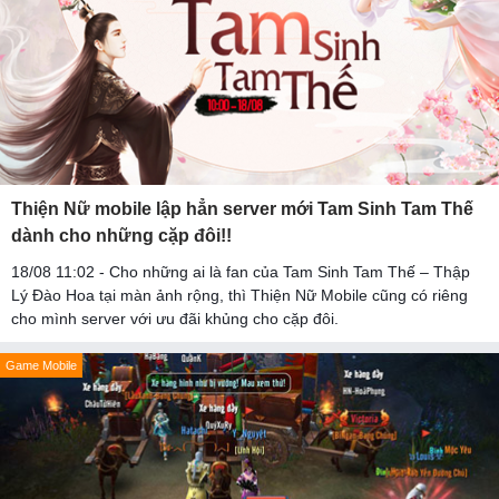
Thiện Nữ mobile lập hẳn server mới Tam Sinh Tam Thế
dành cho những cặp đôi!!
18/08 11:02 - Cho những ai là fan của Tam Sinh Tam Thế – Thập
Lý Đào Hoa tại màn ảnh rộng, thì Thiện Nữ Mobile cũng có riêng
cho mình server với ưu đãi khủng cho cặp đôi.
Game Mobile