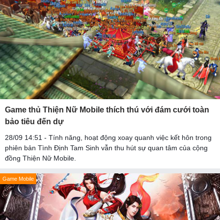
Game thủ Thiện Nữ Mobile thích thú với đám cưới toàn
bảo tiêu đến dự
28/09 14:51 - Tính năng, hoạt động xoay quanh việc kết hôn trong
phiên bản Tình Định Tam Sinh vẫn thu hút sự quan tâm của cộng
đồng Thiện Nữ Mobile.
Game Mobile