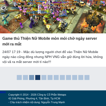
Game thủ Thiện Nữ Mobile mòn mỏi chờ ngày server
mới ra mắt
24/07 17:19 - Mặc dù lượng người chơi đổ vào Thiện Nữ Mobile
ngày nào cũng đông nhưng NPH VNG vẫn giữ đúng lời hứa, không
vội vã ra mắt server mới tí nào!!!
MXH
Copyright © 2014 - 2026 Công ty Cổ Phần Wetaps
42 Giải Phóng, Phường 4, Tân Bình, Tp.HCM
- Chịu trách nhiệm nội dung: Nguyễn Trung Mạnh