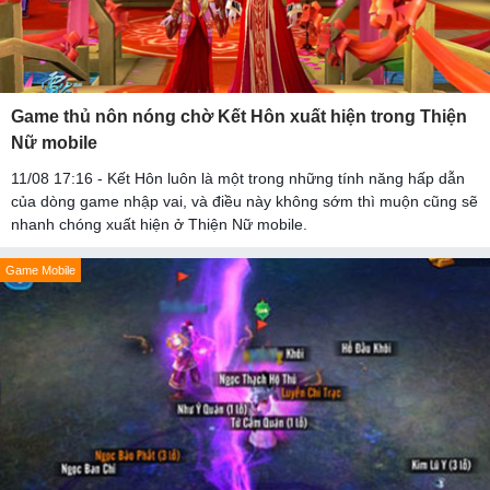
Game thủ nôn nóng chờ Kết Hôn xuất hiện trong Thiện
Nữ mobile
11/08 17:16 - Kết Hôn luôn là một trong những tính năng hấp dẫn
của dòng game nhập vai, và điều này không sớm thì muộn cũng sẽ
nhanh chóng xuất hiện ở Thiện Nữ mobile.
Game Mobile