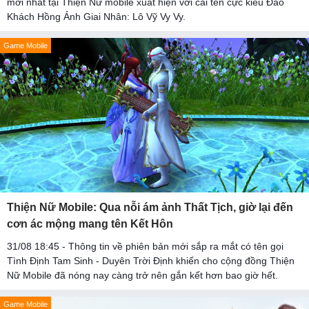
mới nhất tại Thiện Nữ mobile xuất hiện với cái tên cực kiêu Đao
Khách Hồng Ảnh Giai Nhân: Lô Vỹ Vy Vy.
Game Mobile
Thiện Nữ Mobile: Qua nỗi ám ảnh Thất Tịch, giờ lại đến
cơn ác mộng mang tên Kết Hôn
31/08 18:45 - Thông tin về phiên bản mới sắp ra mắt có tên gọi
Tình Định Tam Sinh - Duyên Trời Định khiến cho cộng đồng Thiện
Nữ Mobile đã nóng nay càng trở nên gắn kết hơn bao giờ hết.
Game Mobile