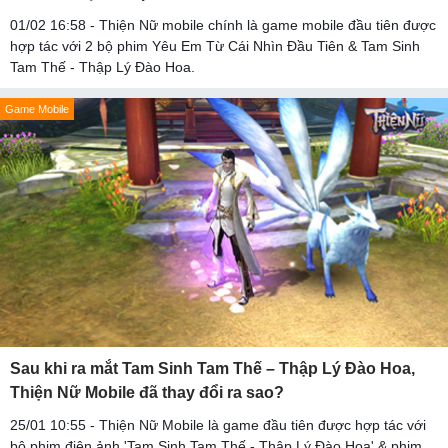
01/02 16:58 - Thiện Nữ mobile chính là game mobile đầu tiên được
hợp tác với 2 bộ phim Yêu Em Từ Cái Nhìn Đầu Tiên & Tam Sinh
Tam Thế - Thập Lý Đào Hoa.
Game Mobile
Sau khi ra mắt Tam Sinh Tam Thế – Thập Lý Đào Hoa,
Thiện Nữ Mobile đã thay đổi ra sao?
25/01 10:55 - Thiện Nữ Mobile là game đầu tiên được hợp tác với
bộ phim điện ảnh 'Tam Sinh Tam Thế - Thập Lý Đào Hoa' & phim