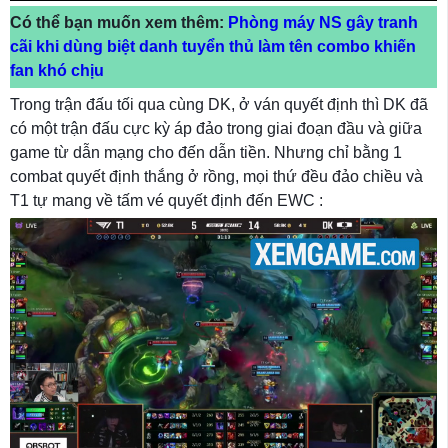
Có thể bạn muốn xem thêm:
Phòng máy NS gây tranh
cãi khi dùng biệt danh tuyển thủ làm tên combo khiến
fan khó chịu
Trong trận đấu tối qua cùng DK, ở ván quyết định thì DK đã
có một trận đấu cực kỳ áp đảo trong giai đoạn đầu và giữa
game từ dẫn mạng cho đến dẫn tiền. Nhưng chỉ bằng 1
combat quyết định thắng ở rồng, mọi thứ đều đảo chiều và
T1 tự mang về tấm vé quyết định đến EWC :