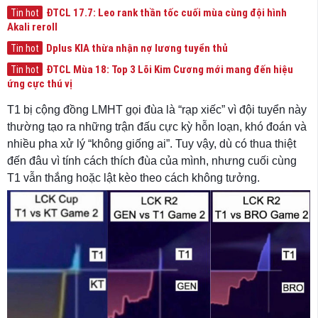
ĐTCL 17.7: Leo rank thần tốc cuối mùa cùng đội hình
Tin hot
Akali reroll
Dplus KIA thừa nhận nợ lương tuyển thủ
Tin hot
ĐTCL Mùa 18: Top 3 Lõi Kim Cương mới mang đến hiệu
Tin hot
ứng cực thú vị
T1 bị cộng đồng LMHT gọi đùa là “rạp xiếc” vì đội tuyển này
thường tạo ra những trận đấu cực kỳ hỗn loạn, khó đoán và
nhiều pha xử lý “không giống ai”. Tuy vậy, dù có thua thiệt
đến đâu vì tính cách thích đùa của mình, nhưng cuối cùng
T1 vẫn thắng hoặc lật kèo theo cách không tưởng.