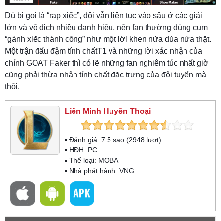
Dù bị gọi là “rạp xiếc”, đội vẫn liên tục vào sâu ở các giải
lớn và vô địch nhiều danh hiệu, nên fan thường dùng cụm
“gánh xiếc thành công” như một lời khen nửa đùa nửa thật.
Một trận đấu đậm tính chấtT1 và những lời xác nhận của
chính GOAT Faker thì có lẽ những fan nghiêm túc nhất giờ
cũng phải thừa nhận tính chất đặc trưng của đội tuyển mà
thôi.
Liên Minh Huyền Thoại
▪ Đánh giá:
7.5
sao (
2948
lượt)
▪ HĐH:
PC
▪ Thể loại:
MOBA
▪ Nhà phát hành: VNG