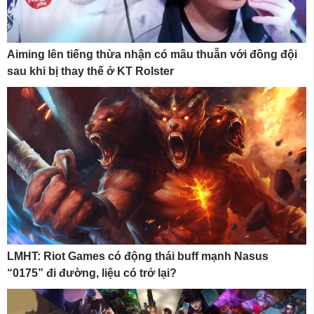
Aiming lên tiếng thừa nhận có mâu thuẫn với đồng đội
sau khi bị thay thế ở KT Rolster
LMHT: Riot Games có động thái buff mạnh Nasus
“0175” đi đường, liệu có trở lại?