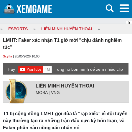
X
»
ESPORTS
»
LIÊN MINH HUYỀN THOẠI
»
LMHT: Faker xác nhận T1 giờ mới “chịu đánh nghiêm
túc”
Scylla
| 26/05/2026 10:00
Hãy
ủng hộ bọn mình để xem nhiều clip
game mới hơn nhé!
LIÊN MINH HUYỀN THOẠI
MOBA | VNG
T1 bị cộng đồng LMHT gọi đùa là “rạp xiếc” vì đội tuyển
này thường tạo ra những trận đấu cực kỳ hỗn loạn, và
Faker phần nào cũng xác nhận nó.