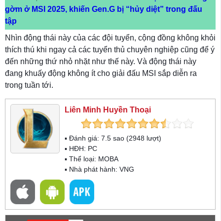
gờm ở MSI 2025, khiến Gen.G bị “hủy diệt” trong đấu
tập
Nhìn động thái này của các đội tuyển, cộng đồng không khỏi
thích thú khi ngay cả các tuyển thủ chuyên nghiệp cũng để ý
đến những thứ nhỏ nhặt như thế này. Và động thái này
đang khuấy động không ít cho giải đấu MSI sắp diễn ra
trong tuần tới.
Liên Minh Huyền Thoại
▪ Đánh giá:
7.5
sao (
2948
lượt)
▪ HĐH:
PC
▪ Thể loại:
MOBA
▪ Nhà phát hành: VNG