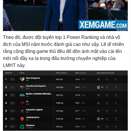
Theo đó, được đội tuyển top 1 Power Ranking và nhà vô
địch của MSI năm trước đánh giá cao như vậy. Lẽ dĩ nhiên
rằng cộng đồng game thủ đều đổ dồn ánh mắt vào cái tên
mới nổi đầy xa lạ trong đấu trường chuyên nghiệp của
LMHT này.