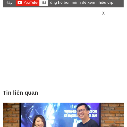
Hãy
ủng hộ bọn mình để xem nhiều clip
game mới hơn nhé!
X
Tin liên quan