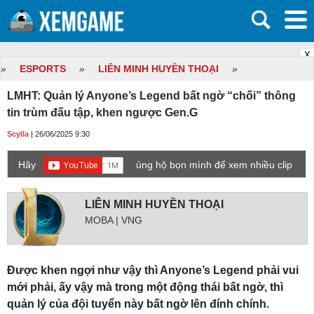
X
»
ESPORTS
»
LIÊN MINH HUYỀN THOẠI
»
LMHT: Quản lý Anyone’s Legend bất ngờ “chối” thông
tin trùm đấu tập, khen ngược Gen.G
Scylla
| 26/06/2025 9:30
Hãy
ủng hộ bọn mình để xem nhiều clip
game mới hơn nhé!
LIÊN MINH HUYỀN THOẠI
MOBA | VNG
Được khen ngợi như vậy thì Anyone’s Legend phải vui
mới phải, ấy vậy mà trong một động thái bất ngờ, thì
quản lý của đội tuyển này bất ngờ lên đính chính.