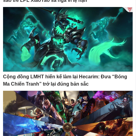
sao trẻ LPL XiaoYao sa ngã vì tệ nạn
Cộng đồng LMHT hiến kế làm lại Hecarim: Đưa “Bóng
Ma Chiến Tranh” trở lại đúng bản sắc