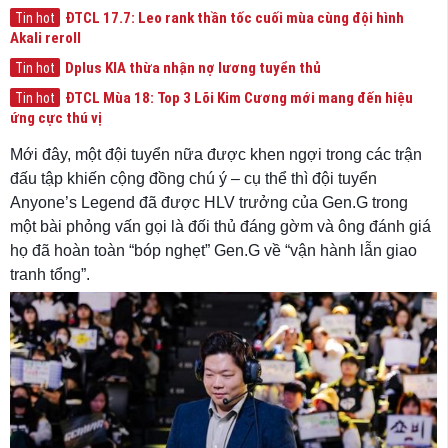
ĐTCL 17.7: Leo rank thần tốc cuối mùa cùng đội hình
Tin hot
Akali reroll
Dplus KIA thừa nhận nợ lương tuyển thủ
Tin hot
ĐTCL Mùa 18: Top 3 Lõi Kim Cương mới mang đến hiệu
Tin hot
ứng cực thú vị
Mới đây, một đội tuyển nữa được khen ngợi trong các trận
đấu tập khiến cộng đồng chú ý – cụ thể thì đội tuyển
Anyone’s Legend đã được HLV trưởng của Gen.G trong
một bài phỏng vấn gọi là đối thủ đáng gờm và ông đánh giá
họ đã hoàn toàn “bóp nghẹt” Gen.G về “vận hành lẫn giao
tranh tổng”.