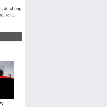
ặc dù chúng
loại RTS,
oy