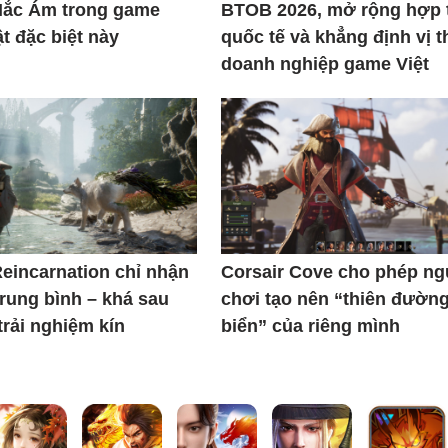
Hắc Ám trong game
BTOB 2026, mở rộng hợp 
t đặc biệt này
quốc tế và khẳng định vị t
doanh nghiệp game Việt
Reincarnation chỉ nhận
Corsair Cove cho phép n
trung bình – khá sau
chơi tạo nên “thiên đườn
trải nghiệm kín
biển” của riêng mình