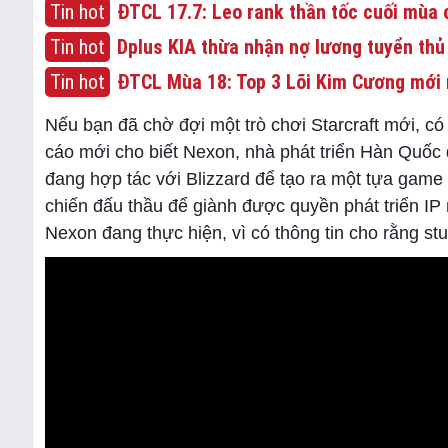
Tin hot
ĐTCL 17.7: Leo rank thần tốc cuối mùa c
Tin hot
Dplus KIA thừa nhận nợ lương tuyển thủ
Tin hot
ĐTCL Mùa 18: Top 3 Lõi Kim Cương mới 
Nếu bạn đã chờ đợi một trò chơi Starcraft mới, c
cáo mới cho biết Nexon, nhà phát triển Hàn Quốc 
đang hợp tác với Blizzard để tạo ra một tựa game
chiến đấu thầu để giành được quyền phát triển IP 
Nexon đang thực hiện, vì có thông tin cho rằng st