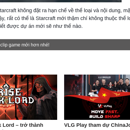
arcraft không đặt ra hạn chế về thể loại và nội dung, m
y, rất có thể là Starcraft mới thậm chí không thuộc thể 
iết được dự án mới sẽ như thế nào.
 clip game mới hơn nhé!
k Lord – trở thành
VLG Play tham dự ChinaJ