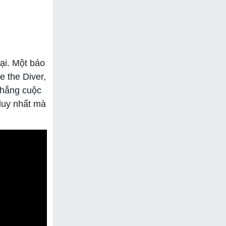
ại. Một báo
 the Diver,
thắng cuộc
 duy nhất mà