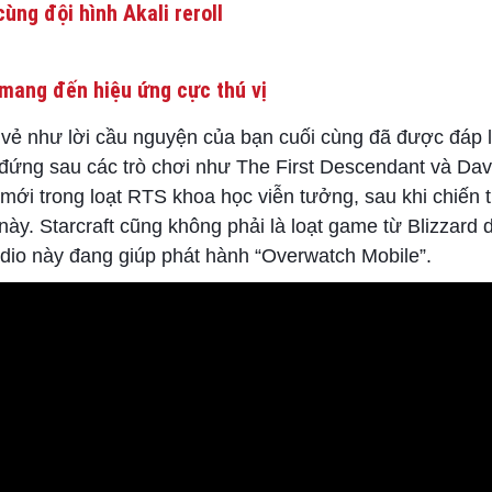
ùng đội hình Akali reroll
mang đến hiệu ứng cực thú vị
ó vẻ như lời cầu nguyện của bạn cuối cùng đã được đáp l
đứng sau các trò chơi như The First Descendant và Dave
 mới trong loạt RTS khoa học viễn tưởng, sau khi chiến 
này. Starcraft cũng không phải là loạt game từ Blizzard
udio này đang giúp phát hành “Overwatch Mobile”.