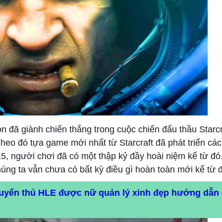
 đã giành chiến thắng trong cuộc chiến đấu thầu Starcr
Theo đó tựa game mới nhất từ Starcraft đã phát triển cá
5, người chơi đã có một thập kỷ đầy hoài niệm kể từ đó
ng ta vẫn chưa có bất kỳ điều gì hoàn toàn mới kể từ 
tuyển thủ HLE được nữ quản lý xinh đẹp hướng dẫn