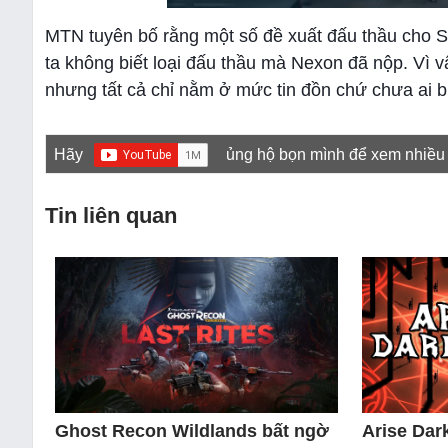
MTN tuyên bố rằng một số đề xuất đấu thầu cho St
ta không biết loại đấu thầu mà Nexon đã nộp. Vì vậ
nhưng tất cả chỉ nằm ở mức tin đồn chứ chưa ai b
Hãy
ủng hộ bọn mình để xem nhiều
Tin liên quan
Ghost Recon Wildlands bất ngờ
Arise Dar