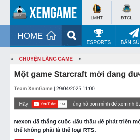
LMHT
ĐTCL
HOME
ESPORTS
BẮN S
»
CHUYỆN LÀNG GAME
»
Một game Starcraft mới đang đượ
Team XemGame
| 29/04/2025 11:00
Hãy
ủng hộ bọn mình để xem nhiề
Nexon đã thắng cuộc đấu thầu để phát triển mộ
thể không phải là thể loại RTS.