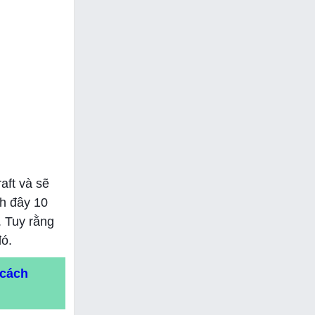
aft và sẽ
ch đây 10
. Tuy rằng
đó.
 cách