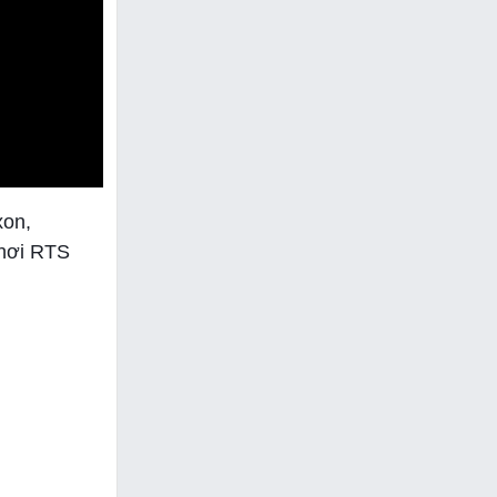
xon,
chơi RTS