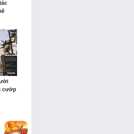
tác
hế
gười
g cướp