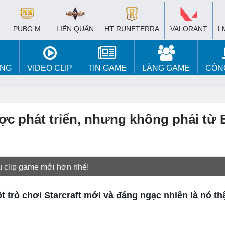
PUBG M
LIÊN QUÂN
HT RUNETERRA
VALORANT
L
ÚNG
VIDEO CLIP
TIN GAME
LÀNG GAME
CÔN
c phát triển, nhưng không phải từ B
u clip game mới hơn nhé!
t trò chơi Starcraft mới và đáng ngạc nhiên là nó th