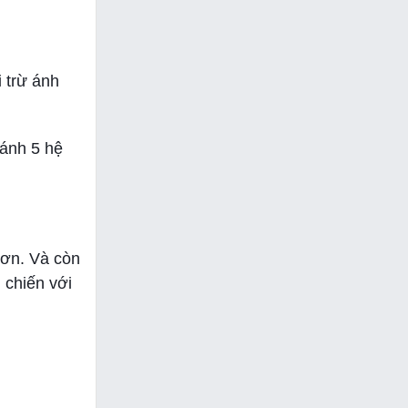
 trừ ánh
đánh 5 hệ
hơn. Và còn
 chiến với