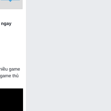
o ngay
nhiều game
u game thủ