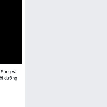
h Sáng và
uôi dưỡng