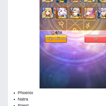
Phoenix
Natra
Priest