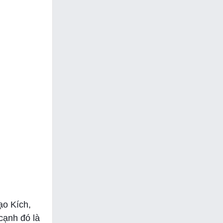
ạo Kích,
cạnh đó là