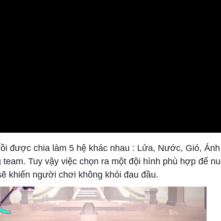
 Hồi được chia làm 5 hệ khác nhau : Lửa, Nước, Gió, Án
ng team. Tuy vậy việc chọn ra một đội hình phù hợp để n
ẽ khiến người chơi không khỏi đau đầu.