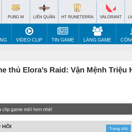
PUBG M
LIÊN QUÂN
HT RUNETERRA
VALORANT
L
ÚNG
VIDEO CLIP
TIN GAME
LÀNG GAME
CÔN
e thủ Elora’s Raid: Vận Mệnh Triệu 
u clip game mới hơn nhé!
 HỒI
Trang chủ