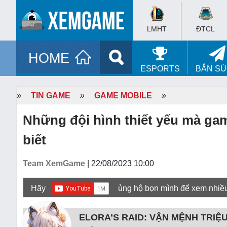
LMHT
ĐTCL
HOME
ESPORTS
BẮN S
»
TIN GAME
»
GAME MOBILE
»
Những đội hình thiết yếu mà gam
biết
Team XemGame
| 22/08/2023 10:00
Hãy
ủng hộ bọn mình để xem nhiề
ELORA’S RAID: VẬN MỆNH TRIỆU