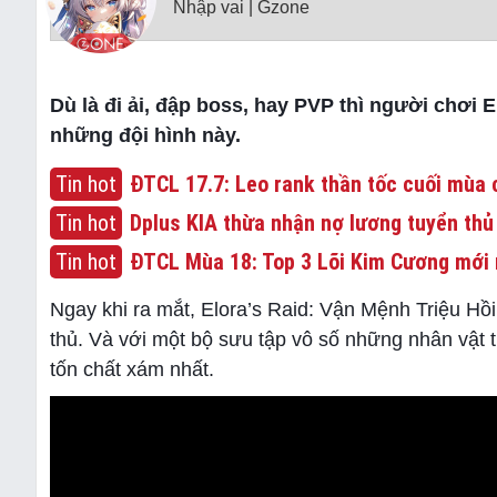
Nhập vai | Gzone
Dù là đi ải, đập boss, hay PVP thì người chơi
những đội hình này.
Tin hot
ĐTCL 17.7: Leo rank thần tốc cuối mùa c
Tin hot
Dplus KIA thừa nhận nợ lương tuyển thủ
Tin hot
ĐTCL Mùa 18: Top 3 Lõi Kim Cương mới 
Ngay khi ra mắt, Elora’s Raid: Vận Mệnh Triệu Hồi
thủ. Và với một bộ sưu tập vô số những nhân vật t
tốn chất xám nhất.