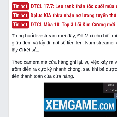
Tin hot
ĐTCL 17.7: Leo rank thần tốc cuối mùa c
Tin hot
Dplus KIA thừa nhận nợ lương tuyển thủ
Tin hot
ĐTCL Mùa 18: Top 3 Lõi Kim Cương mới 
Trong buổi livestream mới đây, Độ Mixi cho biết 
giữa đêm và lấy đi một số tiền lớn. Nam streamer
lấy đi két sắt.
Theo camera mà cửa hàng ghi lại, vụ việc xảy ra v
trộm diễn ra cực kỳ nhanh chóng, sau khi bẻ đượ
tiền thanh toán của cửa hàng.