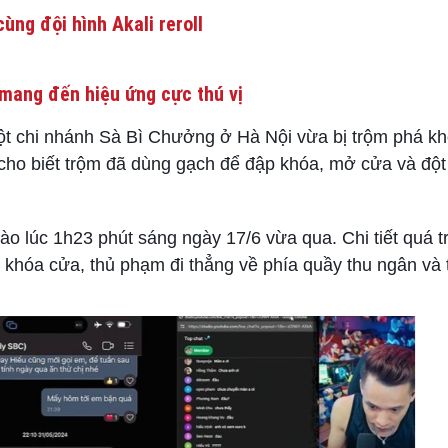
ùng đội hình Akali reroll
mang đến hiệu ứng cực thú vị
một chi nhánh Sà Bì Chưởng ở Hà Nội vừa bị trộm phá k
 cho biết trộm đã dùng gạch để đập khóa, mở cửa và độ
ào lúc 1h23 phút sáng ngày 17/6 vừa qua. Chi tiết quá t
c khóa cửa, thủ phạm đi thẳng về phía quầy thu ngân và