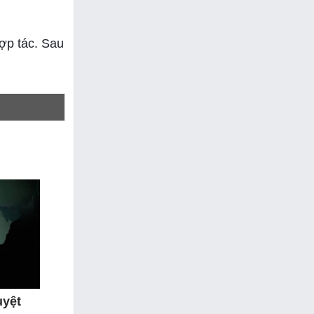
ợp tác. Sau
uyệt