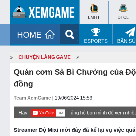
LMHT
ĐTCL
HOME
ESPORTS
BẮN S
»
CHUYỆN LÀNG GAME
»
Quán cơm Sà Bì Chưởng của Độ Mi
đồng
Team XemGame
| 19/06/2024 15:53
Hãy
ủng hộ bọn mình để xem nhiề
Streamer Độ Mixi mới đây đã kể lại vụ việc q