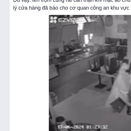
Dù vậy, tên trộm cũng rất cẩn thận khi mặc áo chư
lý cửa hàng đã báo cho cơ quan công an khu vực đ