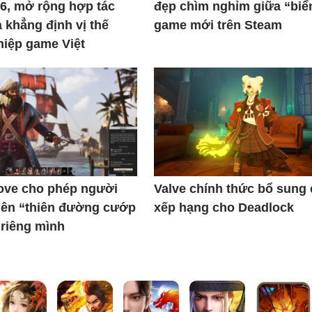
6, mở rộng hợp tác
đẹp chìm nghỉm giữa “biể
à khẳng định vị thế
game mới trên Steam
iệp game Việt
ove cho phép người
Valve chính thức bổ sung
nên “thiên đường cướp
xếp hạng cho Deadlock
 riêng mình