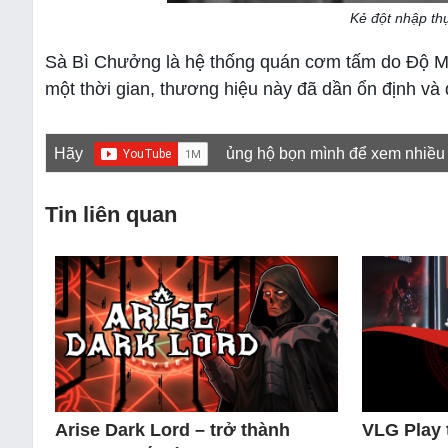
Kẻ đột nhập thự
Sà Bì Chưởng là hệ thống quán cơm tấm do Độ M
một thời gian, thương hiệu này đã dần ổn định v
Hãy
ủng hộ bọn mình để xem nhiều
Tin liên quan
Arise Dark Lord – trở thành
VLG Play