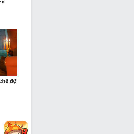
n”
 chế độ