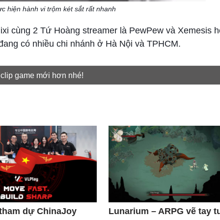
c hiện hành vi trộm két sắt rất nhanh
ixi cùng 2 Tứ Hoàng streamer là PewPew và Xemesis h
à đang có nhiều chi nhánh ở Hà Nội và TPHCM.
 clip game mới hơn nhé!
 tham dự ChinaJoy
Lunarium – ARPG vẽ tay t