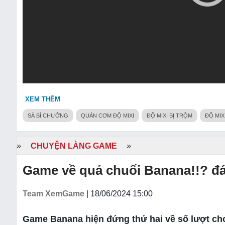
XEM THÊM
SÀ BÌ CHƯỞNG
QUÁN CƠM ĐỘ MIXI
ĐỘ MIXI BỊ TRỘM
ĐỘ MIX
»
CHUYỆN LÀNG GAME
»
Game về quả chuối Banana!!? đán
Team XemGame
| 18/06/2024 15:00
Game Banana hiện đứng thứ hai về số lượt chơ