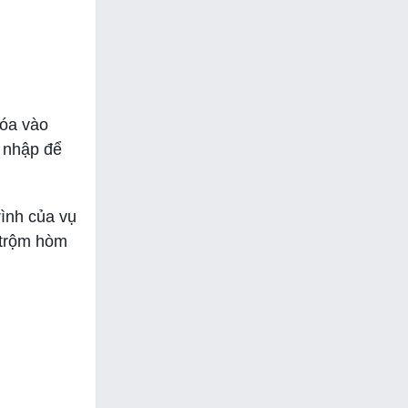
hóa vào
t nhập để
rình của vụ
 trộm hòm