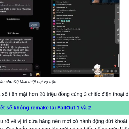
áo cho Độ Mixi thiệt hại vụ trộm
à số tiền mặt hơn 20 triệu đồng cùng 3 chiếc điện thoại d
t sẽ không remake lại FallOut 1 và 2
 rõ về vị trí cửa hàng nên mới có hành động dứt khoát 