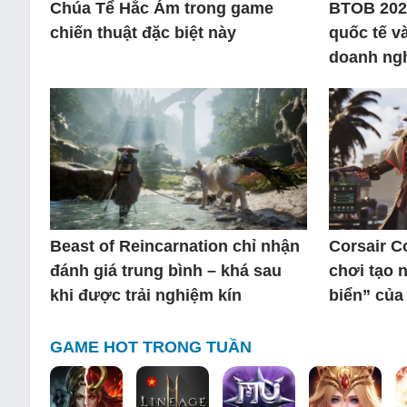
Chúa Tể Hắc Ám trong game
BTOB 202
chiến thuật đặc biệt này
quốc tế v
doanh ngh
Beast of Reincarnation chỉ nhận
Corsair C
đánh giá trung bình – khá sau
chơi tạo 
khi được trải nghiệm kín
biển” của
GAME HOT TRONG TUẦN