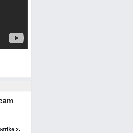
team
trike 2.