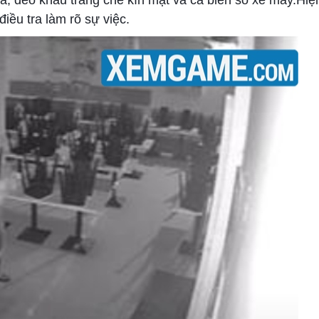
a, đeo khẩu trang che kín mặt và cả biển số xe máy.Hiện
iều tra làm rõ sự việc.