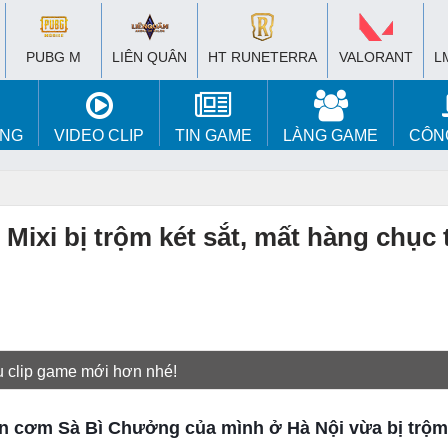
PUBG M
LIÊN QUÂN
HT RUNETERRA
VALORANT
L
ÚNG
VIDEO CLIP
TIN GAME
LÀNG GAME
CÔN
xi bị trộm két sắt, mất hàng chục t
u clip game mới hơn nhé!
uán cơm Sà Bì Chưởng của mình ở Hà Nội vừa bị trộm