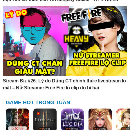
Stream Biz #26: Lý do Dũng CT chính thức livestream lộ
mặt – Nữ Streamer Free Fire lộ clip do bị hại
GAME HOT TRONG TUẦN