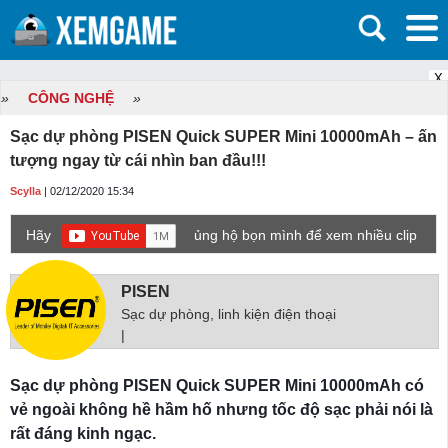
X
»
CÔNG NGHỆ
»
Sạc dự phòng PISEN Quick SUPER Mini 10000mAh – ấn
tượng ngay từ cái nhìn ban đầu!!!
Scylla
| 02/12/2020 15:34
Hãy
ủng hộ bọn mình để xem nhiều clip
game mới hơn nhé!
PISEN
Sạc dự phòng, linh kiện điện thoại
|
Sạc dự phòng PISEN Quick SUPER Mini 10000mAh có
vẻ ngoài không hề hầm hố nhưng tốc độ sạc phải nói là
rất đáng kinh ngạc.