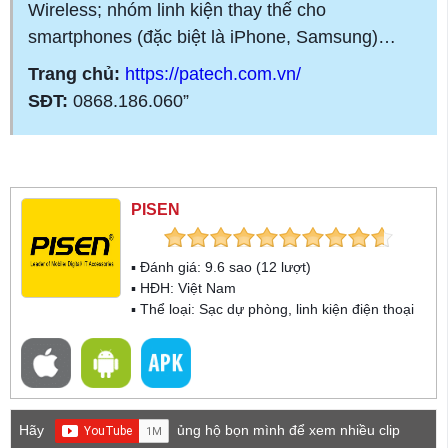
Wireless; nhóm linh kiện thay thế cho
smartphones (đặc biệt là iPhone, Samsung)…
Trang chủ:
https://patech.com.vn/
SĐT:
0868.186.060”
PISEN
▪ Đánh giá:
9.6
sao (
12
lượt)
▪ HĐH:
Việt Nam
▪ Thể loại:
Sạc dự phòng, linh kiện điện thoại
Hãy
ủng hộ bọn mình để xem nhiều clip