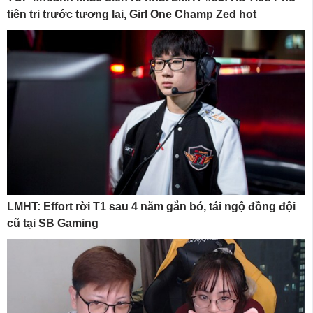
tiên tri trước tương lai, Girl One Champ Zed hot
LMHT: Effort rời T1 sau 4 năm gắn bó, tái ngộ đồng đội
cũ tại SB Gaming