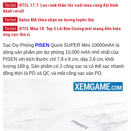
ĐTCL 17.7: Leo rank thần tốc cuối mùa cùng đội hình
Tin hot
Akali reroll
Dplus KIA thừa nhận nợ lương tuyển thủ
Tin hot
ĐTCL Mùa 18: Top 3 Lõi Kim Cương mới mang đến hiệu
Tin hot
ứng cực thú vị
Sạc Dự Phòng
PISEN
Quick SUPER Mini 10000mAh là
dòng sản phẩm pin dự phòng 10.000 mAh nhỏ nhất của
PISEN với kích thước chỉ 7,9 x 6 cm, dày 2,6 cm, khối
lượng 169 g. Sản phẩm có 2 cổng sạc ra có thể sạc nhanh
đồng thời là PD và QC và một cổng sạc vào PD.