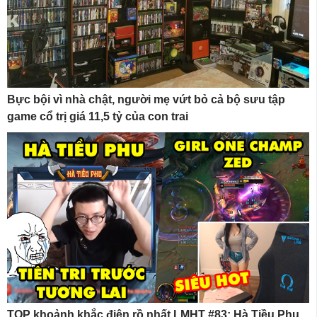
Bực bội vì nhà chật, người mẹ vứt bỏ cả bộ sưu tập
game cổ trị giá 11,5 tỷ của con trai
TOP khoảnh khắc điên rồ nhất LMHT #83: Hà Tiều Phu