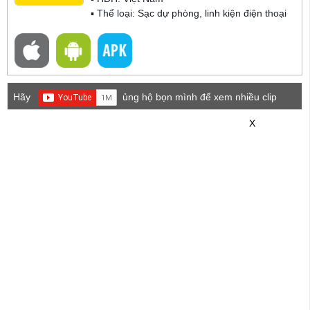
▪ Thể loại:
Sạc dự phòng, linh kiện điện thoại
Hãy
ủng hộ bọn mình để xem nhiều clip
game mới hơn nhé!
X