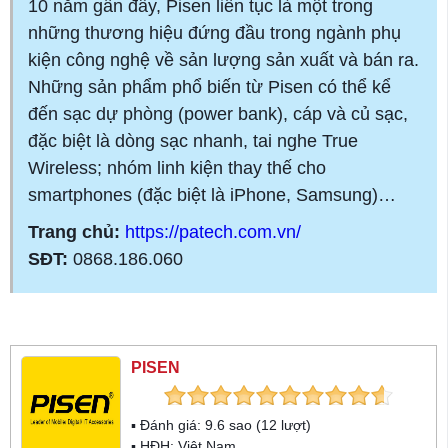
10 năm gần đây, Pisen liên tục là một trong
những thương hiệu đứng đầu trong ngành phụ
kiện công nghệ về sản lượng sản xuất và bán ra.
Những sản phẩm phổ biến từ Pisen có thể kể
đến sạc dự phòng (power bank), cáp và củ sạc,
đặc biệt là dòng sạc nhanh, tai nghe True
Wireless; nhóm linh kiện thay thế cho
smartphones (đặc biệt là iPhone, Samsung)…
Trang chủ:
https://patech.com.vn/
SĐT:
0868.186.060
PISEN
▪ Đánh giá:
9.6
sao (
12
lượt)
▪ HĐH:
Việt Nam