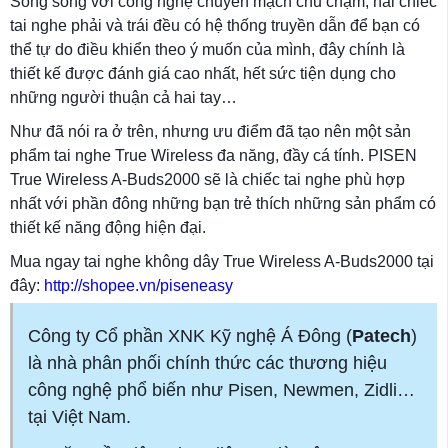
Song song với công nghệ chuyển mạch chủ chạm, hai chiếc
tai nghe phải và trái đều có hệ thống truyền dẫn để bạn có
thể tự do điều khiển theo ý muốn của mình, đây chính là
thiết kế được đánh giá cao nhất, hết sức tiện dụng cho
những người thuận cả hai tay…
Như đã nói ra ở trên, nhưng ưu điểm đã tạo nên một sản
phẩm tai nghe True Wireless đa năng, đầy cá tính. PISEN
True Wireless A-Buds2000 sẽ là chiếc tai nghe phù hợp
nhất với phần đông những bạn trẻ thích những sản phẩm có
thiết kế năng động hiện đại.
Mua ngay tai nghe không dây True Wireless A-Buds2000 tại
đây:
http://shopee.vn/piseneasy
Công ty Cổ phần XNK Kỹ nghệ Á Đông (
Patech
)
là nhà phân phối chính thức các thương hiệu
công nghệ phổ biến như Pisen, Newmen, Zidli…
tại Việt Nam.