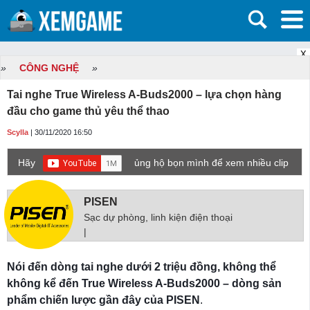
X
»
CÔNG NGHỆ
»
Tai nghe True Wireless A-Buds2000 – lựa chọn hàng
đầu cho game thủ yêu thể thao
Scylla
| 30/11/2020 16:50
Hãy
ủng hộ bọn mình để xem nhiều clip
game mới hơn nhé!
PISEN
Sạc dự phòng, linh kiện điện thoại
|
Nói đến dòng tai nghe dưới 2 triệu đồng, không thể
không kể đến True Wireless A-Buds2000 – dòng sản
phẩm chiến lược gần đây của PISEN
.