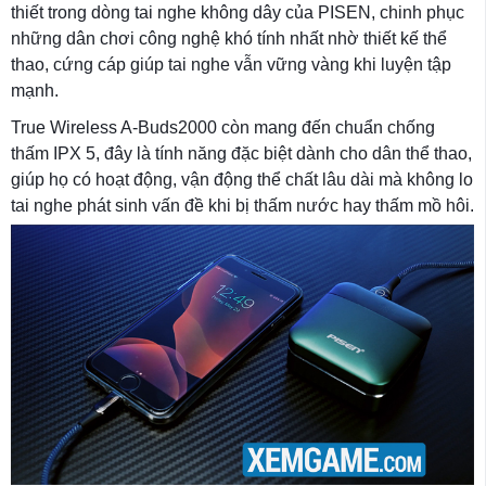
thiết trong dòng tai nghe không dây của PISEN, chinh phục
những dân chơi công nghệ khó tính nhất nhờ thiết kế thể
thao, cứng cáp giúp tai nghe vẫn vững vàng khi luyện tập
mạnh.
True Wireless A-Buds2000 còn mang đến chuẩn chống
thấm IPX 5, đây là tính năng đặc biệt dành cho dân thể thao,
giúp họ có hoạt động, vận động thể chất lâu dài mà không lo
tai nghe phát sinh vấn đề khi bị thấm nước hay thấm mồ hôi.