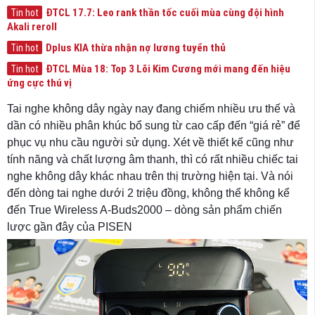
ĐTCL 17.7: Leo rank thần tốc cuối mùa cùng đội hình
Tin hot
Akali reroll
Dplus KIA thừa nhận nợ lương tuyển thủ
Tin hot
ĐTCL Mùa 18: Top 3 Lõi Kim Cương mới mang đến hiệu
Tin hot
ứng cực thú vị
Tai nghe không dây ngày nay đang chiếm nhiều ưu thế và
dần có nhiều phân khúc bổ sung từ cao cấp đến “giá rẻ” để
phục vụ nhu cầu người sử dụng. Xét về thiết kế cũng như
tính năng và chất lượng âm thanh, thì có rất nhiều chiếc tai
nghe không dây khác nhau trên thị trường hiện tại. Và nói
đến dòng tai nghe dưới 2 triệu đồng, không thể không kể
đến True Wireless A-Buds2000 – dòng sản phẩm chiến
lược gần đây của PISEN