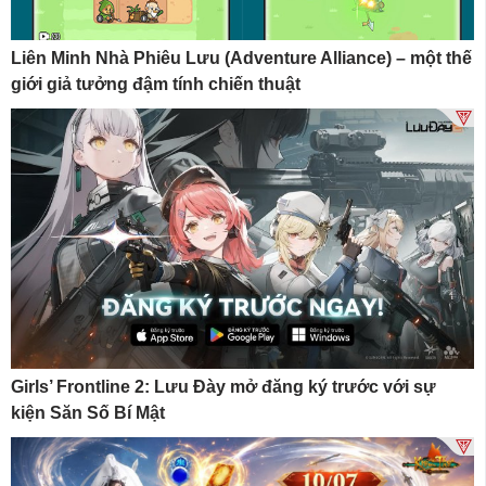
Liên Minh Nhà Phiêu Lưu (Adventure Alliance) – một thế
giới giả tưởng đậm tính chiến thuật
Girls’ Frontline 2: Lưu Đày mở đăng ký trước với sự
kiện Săn Số Bí Mật