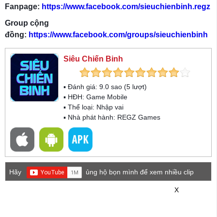
Fanpage:
https://www.facebook.com/sieuchienbinh.regz
Group cộng
đồng:
https://www.facebook.com/groups/sieuchienbinh
Siêu Chiến Binh
▪ Đánh giá:
9.0
sao (
5
lượt)
▪ HĐH:
Game Mobile
▪ Thể loại:
Nhập vai
▪ Nhà phát hành: REGZ Games
Hãy
ủng hộ bọn mình để xem nhiều clip
game mới hơn nhé!
X