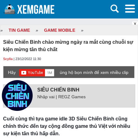
X
»
TIN GAME
»
GAME MOBILE
»
Siêu Chiến Binh chào mừng ngày ra mắt cùng chuỗi sự
kiện mừng tân thủ chất
Scylla
| 23/12/2022 11:30
Hãy
ủng hộ bọn mình để xem nhiều clip
game mới hơn nhé!
SIÊU CHIẾN BINH
Nhập vai | REGZ Games
Cuối cùng thì tựa game idle 3D Siêu Chiến Binh cũng
chính thức đến tay cộng đồng game thủ Việt với nhiều
sự kiện tân thủ hấp dẫn.