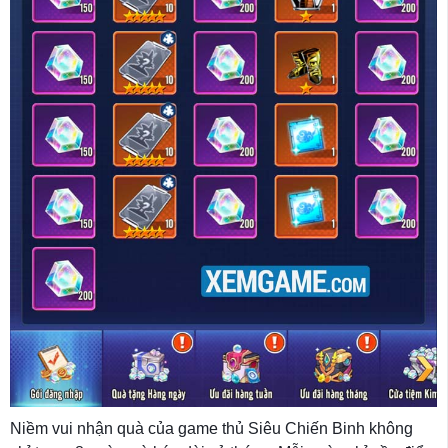
Niềm vui nhận quà của game thủ Siêu Chiến Binh không