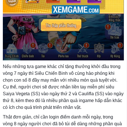
Nếu những tựa game khác chỉ tặng thưởng khởi đầu trong
vòng 7 ngày thì Siêu Chiến Binh vô cùng hào phóng khi
chọn con số 8 đầy may mắn với nhiều món quà tuyệt vời.
Cụ thể, người chơi sẽ được nhận liền tay miễn phí siêu
Saiya Vegeta (SS) vào ngày thứ 2 và Caulifla (SS) vào ngày
thứ 8, kèm theo đó là nhiều phần quà ingame hấp dẫn khác
có ích cho quá trình phát triển nhân vật.
Thật đơn giản, chỉ cần login điểm danh mỗi ngày, trong
vòng 8 ngày người chơi đã bỏ túi dễ dàng những phần quà