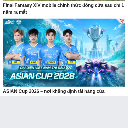
Final Fantasy XIV mobile chính thức đóng cửa sau chỉ 1
năm ra mắt
ASIAN Cup 2026 – nơi khẳng định tài năng của
Zingspeed Mobile Việt Nam