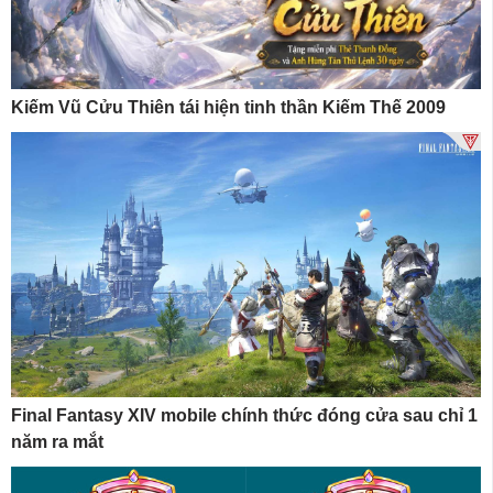
Kiếm Vũ Cửu Thiên tái hiện tinh thần Kiếm Thế 2009
Final Fantasy XIV mobile chính thức đóng cửa sau chỉ 1
năm ra mắt