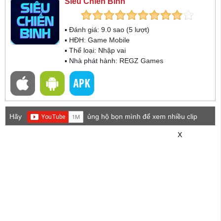
Siêu Chiến Binh
▪ Đánh giá:
9.0
sao (
5
lượt)
▪ HĐH:
Game Mobile
▪ Thể loại:
Nhập vai
▪ Nhà phát hành: REGZ Games
Hãy
ủng hộ bọn mình để xem nhiều clip
game mới hơn nhé!
X