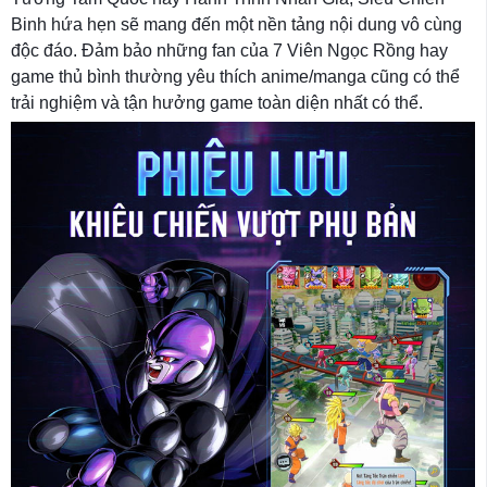
Binh hứa hẹn sẽ mang đến một nền tảng nội dung vô cùng
độc đáo. Đảm bảo những fan của 7 Viên Ngọc Rồng hay
game thủ bình thường yêu thích anime/manga cũng có thể
trải nghiệm và tận hưởng game toàn diện nhất có thể.