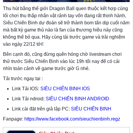
Thu hút bằng thế giới Dragon Ball quen thuộc kết hợp cùng
lối chơi thu thập nhân vật rảnh tay vốn đang rất thịnh hành,
Siêu Chiến Binh dự đoán sẽ trở thành bom tấn dịp cuối năm
mà bất kỳ game thủ nào là fan của thương hiệu này cũng
không thể bỏ qua. Hãy cùng tải trước game và trải nghiệm
vào ngày 22/12 tới!
Bên cạnh đó, cũng đừng quên hóng chờ livestream chơi
thử trước Siêu Chiến Binh vào lúc 19h tối nay để có cái
nhìn toàn cảnh về game trước giờ G nhé.
Tải trước ngay tại
:
Link Tải IOS:
SIÊU CHIẾN BINH IOS
Link Tải ndroid:
SIÊU CHIẾN BINH ANDROID
Link cài đặt trên giả lập PC:
SIÊU CHIẾN BINH
Fanpage:
https://www.facebook.com/sieuchienbinh.regz