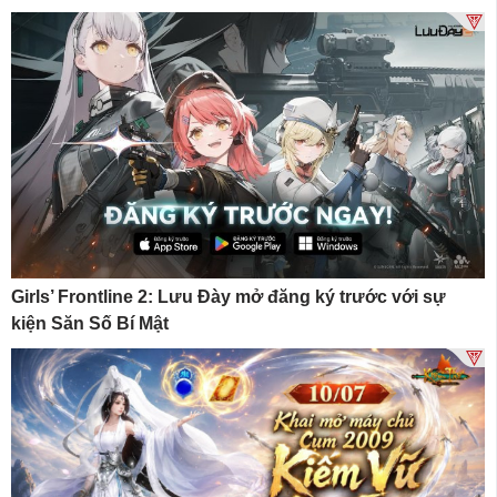
Girls’ Frontline 2: Lưu Đày mở đăng ký trước với sự
kiện Săn Số Bí Mật