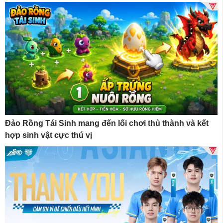
Đảo Rồng Tái Sinh mang đến lối chơi thủ thành và kết
hợp sinh vật cực thú vị