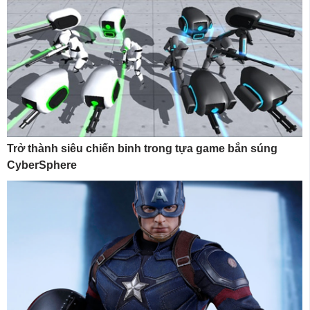
Trở thành siêu chiến binh trong tựa game bắn súng
CyberSphere