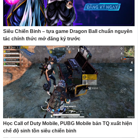
Siêu Chiến Binh – tựa game Dragon Ball chuẩn nguyên
tác chính thức mở đăng ký trước
Học Call of Duty Mobile, PUBG Mobile bản TQ xuất hiện
chế độ sinh tồn siêu chiến binh