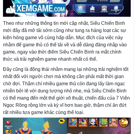
Theo như những thông tin mới cập nhật, Siêu Chiến Binh
mới đây đã mở tải sớm cũng như tung ra hàng loạt các sự
kiện hóng game vô cùng hấp dẫn. Mục đích của việc này
nhằm để game thủ có thể tải về và dễ dàng đăng nhập vào
game, ngay vào thời điểm Siêu Chiến Binh ra mắt chính
thức và trải nghiệm game nhanh nhất có thể.
Đây cũng là động thái nhằm mang lại những trải nghiệm tốt
nhất đối với người chơi mà không cần phải mất thời gian
chờ đợi. Thậm chí nhiều game thủ còn đang lấy làm ngạc
nhiên bởi lẽ với dung lượng nhỏ nhẹ, mà Siêu Chiến Binh
có thể mang đến một thế giới võ thuật, chiến đấu của 7 Viên
Ngọc Rồng rộng lớn và kỳ vĩ hơn bao giờ, thậm chí ăn đứt
rất nhiều tựa game khác cùng thể loại.