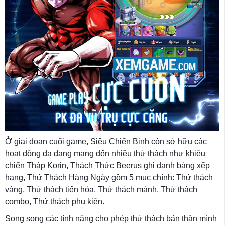
Ở giai đoạn cuối game, Siêu Chiến Binh còn sở hữu các
hoạt động đa dạng mang đến nhiều thử thách như khiêu
chiến Tháp Korin, Thách Thức Beerus ghi danh bảng xếp
hạng, Thử Thách Hàng Ngày gồm 5 mục chính: Thử thách
vàng, Thử thách tiến hóa, Thử thách mảnh, Thử thách
combo, Thử thách phụ kiện.
Song song các tính năng cho phép thử thách bản thân mình