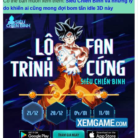
Có thể bạn muốn xem thêm:
Siêu Chiến Binh và những lý
do khiến ai cũng mong đợi bom tấn idle 3D này