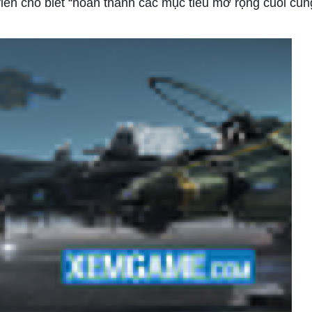
iển cho biết “hoàn thành các mục tiêu mở rộng cuối cù