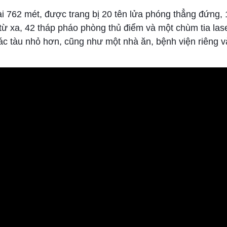
ài 762 mét, được trang bị 20 tên lửa phóng thẳng đứng, 
từ xa, 42 tháp pháo phòng thủ điểm và một chùm tia lase
c tàu nhỏ hơn, cũng như một nhà ăn, bệnh viện riêng v