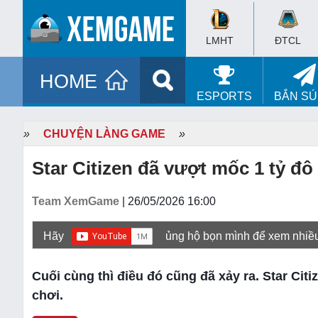
LMHT
ĐTCL
HOME
ESPORTS
BẮN S
»
CHUYỆN LÀNG GAME
»
Star Citizen đã vượt mốc 1 tỷ đô
Team XemGame
| 26/05/2026 16:00
Hãy
ủng hộ bọn mình để xem nhiề
Cuối cùng thì điều đó cũng đã xảy ra. Star Cit
chơi.