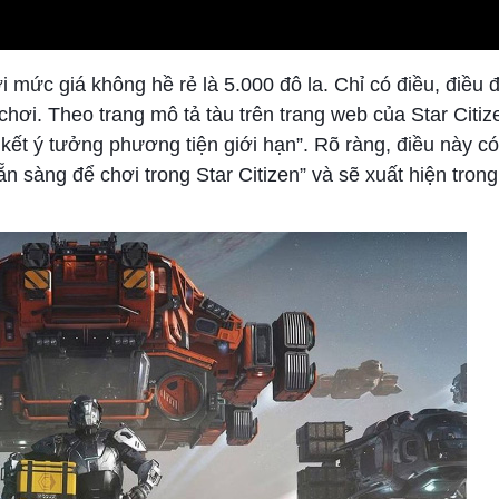
 mức giá không hề rẻ là 5.000 đô la. Chỉ có điều, điều 
 chơi. Theo trang mô tả tàu trên trang web của Star Citiz
ết ý tưởng phương tiện giới hạn”. Rõ ràng, điều này có
 sàng để chơi trong Star Citizen” và sẽ xuất hiện trong