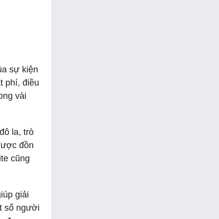
ủa sự kiện
 phí, điều
ong vài
ô la, trò
 được đồn
ite cũng
iúp giải
t số người