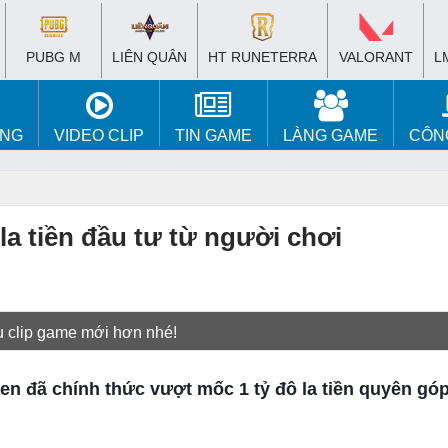
PUBG M
LIÊN QUÂN
HT RUNETERRA
VALORANT
L
ÚNG
VIDEO CLIP
TIN GAME
LÀNG GAME
CÔN
 la tiền đầu tư từ người chơi
u clip game mới hơn nhé!
izen đã chính thức vượt mốc 1 tỷ đô la tiền quyên gó