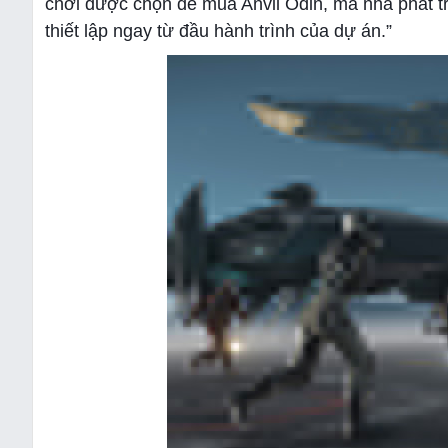
chơi được chọn để mua Anvil Odin, mà nhà phát tr
thiết lập ngay từ đầu hành trình của dự án.”