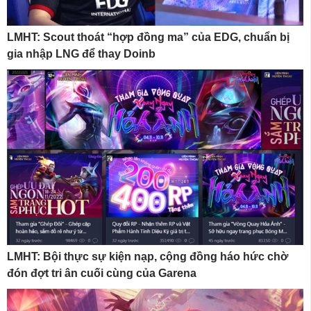
LMHT: Scout thoát “hợp đồng ma” của EDG, chuẩn bị
gia nhập LNG để thay Doinb
LMHT: Bội thực sự kiện nạp, cộng đồng háo hức chờ
đón đợt tri ân cuối cùng của Garena