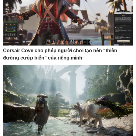
Corsair Cove cho phép người chơi tạo nên “thiên
đường cướp biển” của riêng mình