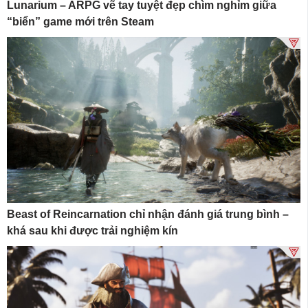
Lunarium – ARPG vẽ tay tuyệt đẹp chìm nghỉm giữa
“biển” game mới trên Steam
Beast of Reincarnation chỉ nhận đánh giá trung bình –
khá sau khi được trải nghiệm kín