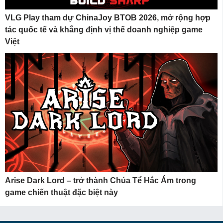
VLG Play tham dự ChinaJoy BTOB 2026, mở rộng hợp
tác quốc tế và khẳng định vị thế doanh nghiệp game
Việt
Arise Dark Lord – trở thành Chúa Tể Hắc Ám trong
game chiến thuật đặc biệt này