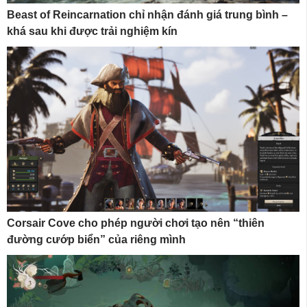
Beast of Reincarnation chỉ nhận đánh giá trung bình –
khá sau khi được trải nghiệm kín
Corsair Cove cho phép người chơi tạo nên “thiên
đường cướp biển” của riêng mình