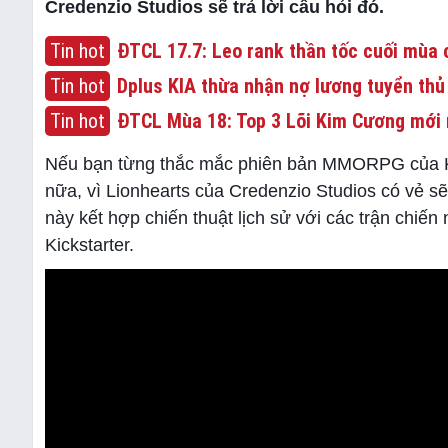
Credenzio Studios sẽ trả lời câu hỏi đó.
Tin hot
ĐTCL 17.7: Leo rank thần tốc cuối mùa c
Tin hot
Dplus KIA thừa nhận nợ lương tuyển thủ
Tin hot
ĐTCL Mùa 18: Top 3 Lõi Kim Cương mới 
Nếu bạn từng thắc mắc phiên bản MMORPG của Ki
nữa, vì Lionhearts của Credenzio Studios có vẻ sẽ
này kết hợp chiến thuật lịch sử với các trận chiế
Kickstarter.