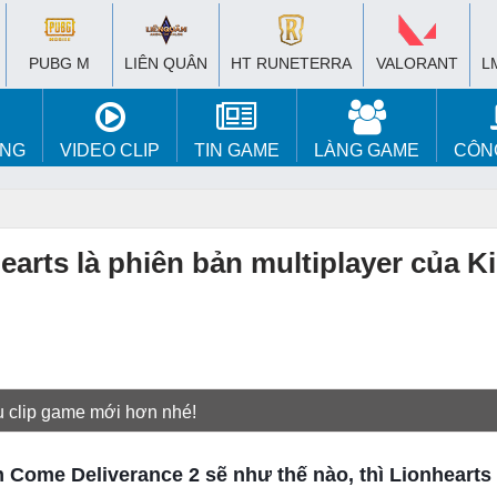
PUBG M
LIÊN QUÂN
HT RUNETERRA
VALORANT
L
ÚNG
VIDEO CLIP
TIN GAME
LÀNG GAME
CÔN
hearts là phiên bản multiplayer của 
u clip game mới hơn nhé!
ome Deliverance 2 sẽ như thế nào, thì Lionhearts