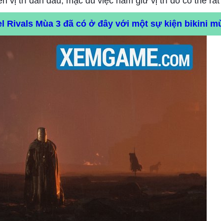
 vị trí dẫn đầu, mặc dù việc nắm giữ vị trí đó có thể rấ
el Rivals Mùa 3 đã có ở đây với một sự kiện bikini m