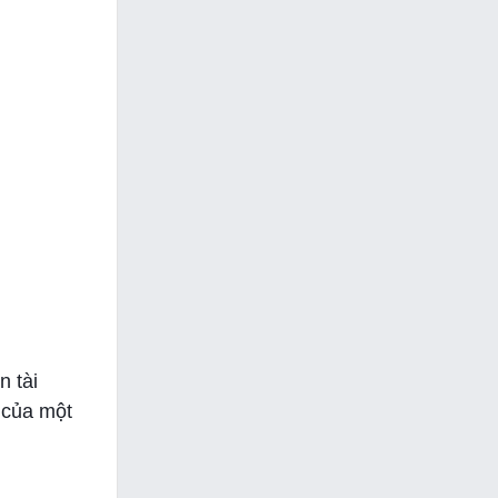
 tài
 của một