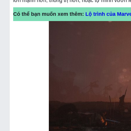
lớn mạnh hơn, thống trị hơn, hoặc tự mình vươn lên
Có thể bạn muốn xem thêm:
Lộ trình của Marv