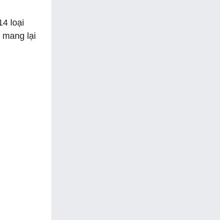
4 loại
 mang lại