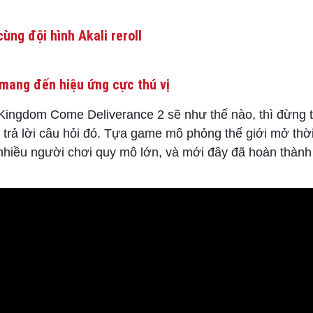
ùng đội hình Akali reroll
mang đến hiệu ứng cực thú vị
ngdom Come Deliverance 2 sẽ như thế nào, thì đừng 
 trả lời câu hỏi đó. Tựa game mô phỏng thế giới mở thời
n nhiều người chơi quy mô lớn, và mới đây đã hoàn thành