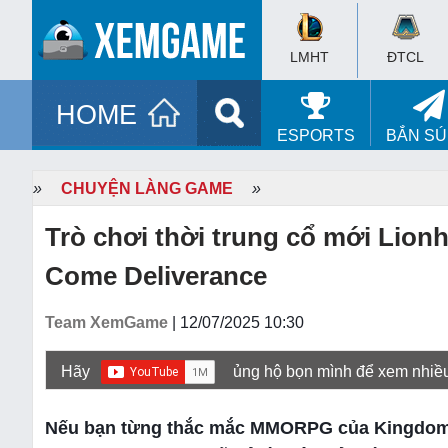
LMHT
ĐTCL
HOME
ESPORTS
BẮN S
»
CHUYỆN LÀNG GAME
»
Trò chơi thời trung cổ mới Lion
Come Deliverance
Team XemGame
| 12/07/2025 10:30
Hãy
ủng hộ bọn mình để xem nhiề
Nếu bạn từng thắc mắc MMORPG của Kingdom C