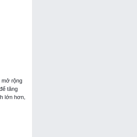
ụ mở rộng
 để tăng
nh lớn hơn,