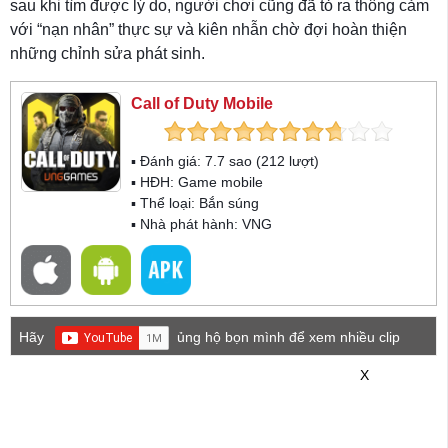
sau khi tìm được lý do, người chơi cũng đã tỏ ra thông cảm
với “nạn nhân” thực sự và kiên nhẫn chờ đợi hoàn thiện
những chỉnh sửa phát sinh.
Call of Duty Mobile
▪ Đánh giá:
7.7
sao (
212
lượt)
▪ HĐH:
Game mobile
▪ Thể loại:
Bắn súng
▪ Nhà phát hành: VNG
Hãy
ủng hộ bọn mình để xem nhiều clip
game mới hơn nhé!
X