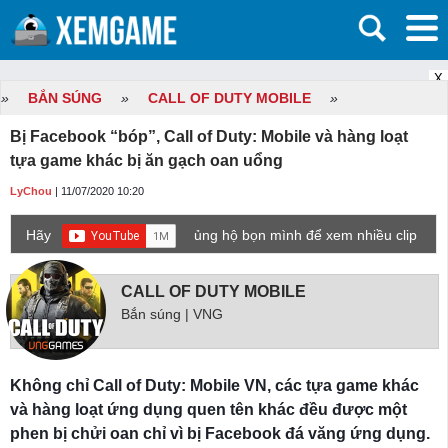
X
»
BẮN SÚNG
»
CALL OF DUTY MOBILE
»
Bị Facebook “bóp”, Call of Duty: Mobile và hàng loạt
tựa game khác bị ăn gạch oan uổng
LyChou
| 11/07/2020 10:20
Hãy
ủng hộ bọn mình để xem nhiều clip
game mới hơn nhé!
CALL OF DUTY MOBILE
Bắn súng | VNG
Không chỉ Call of Duty: Mobile VN, các tựa game khác
và hàng loạt ứng dụng quen tên khác đều được một
phen bị chửi oan chỉ vì bị Facebook đá văng ứng dụng.