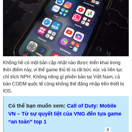
Không hề có một bản cập nhật nào được triển khai trong
thời điểm này, vì thế game thủ tỏ ra rất bức xúc và liên tục
chỉ trích NPH. Không riêng gì phiên bản tại Việt Nam, cả
bản CODM quốc tế cũng không thể đăng nhập trên thiết bị
IOS.
Có thể bạn muốn xem:
Call of Duty: Mobile
VN – Từ sự quyết liệt của VNG đến tựa game
“an toàn” top 1
X