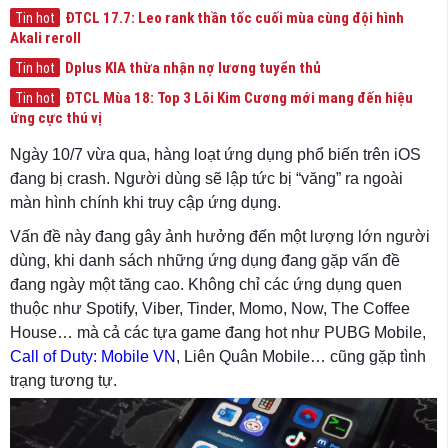
ĐTCL 17.7: Leo rank thần tốc cuối mùa cùng đội hình
Tin hot
Akali reroll
Dplus KIA thừa nhận nợ lương tuyển thủ
Tin hot
ĐTCL Mùa 18: Top 3 Lõi Kim Cương mới mang đến hiệu
Tin hot
ứng cực thú vị
Ngày 10/7 vừa qua, hàng loạt ứng dụng phổ biến trên iOS
đang bị crash. Người dùng sẽ lập tức bị “văng” ra ngoài
màn hình chính khi truy cập ứng dụng.
Vấn đề này đang gây ảnh hưởng đến một lượng lớn người
dùng, khi danh sách những ứng dụng đang gặp vấn đề
đang ngày một tăng cao. Không chỉ các ứng dụng quen
thuộc như Spotify, Viber, Tinder, Momo, Now, The Coffee
House… mà cả các tựa game đang hot như PUBG Mobile,
Call of Duty: Mobile VN
, Liên Quân Mobile… cũng gặp tình
trạng tương tự.