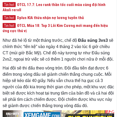
ĐTCL 17.7: Leo rank thần tốc cuối mùa cùng đội hình
Tin hot
Akali reroll
Dplus KIA thừa nhận nợ lương tuyển thủ
Tin hot
ĐTCL Mùa 18: Top 3 Lõi Kim Cương mới mang đến hiệu
Tin hot
ứng cực thú vị
Như đã hé lộ từ một tháng trước, chế độ
Đấu súng 3vs3
sẽ
chính thức “lên kệ” vào ngày 4 tháng 2 vào lúc 6 giờ chiều
CT (múi giờ Bắc Mỹ). Chế độ này tương tự như Đấu súng
2vs2, ngoại trừ việc sẽ có thêm 1 người chơi nữa ở mỗi đội.
Hai đội sẽ thi đấu theo vòng tròn. Đội đầu tiên đạt được 6
điểm trong vòng đấu sẽ giành chiến thắng chung cuộc. Mỗi
hiệp sẽ kéo dài 40 giây. Nếu vẫn chưa thể hạ gục cả 3
người của đội kia trong thời gian cho phép, một khu vực đặc
biệt sẽ được kích hoạt tại trung tâm của bản đồ và cả hai đội
sẽ phải tìm cách chiếm được. Đội chiếm được khu vực này
sẽ giành được chiến thắng trong vòng đấu đó.