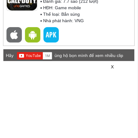
▪ Đánh giá:
7.7
sao (
212
lượt)
▪ HĐH:
Game mobile
▪ Thể loại:
Bắn súng
▪ Nhà phát hành: VNG
Hãy
ủng hộ bọn mình để xem nhiều clip
game mới hơn nhé!
X