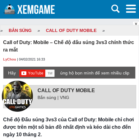
X
»
BẮN SÚNG
»
CALL OF DUTY MOBILE
»
Call of Duty: Mobile – Chế độ đấu súng 3vs3 chính thức
ra mắt
LyChou
| 04/02/2021 16:33
Hãy
ủng hộ bọn mình để xem nhiều clip
game mới hơn nhé!
CALL OF DUTY MOBILE
Bắn súng | VNG
Chế độ Đấu súng 3vs3 của Call of Duty: Mobile chỉ chơi
được trên một số bản đồ nhất định và kéo dài cho đến
ngày 10 tháng 2.