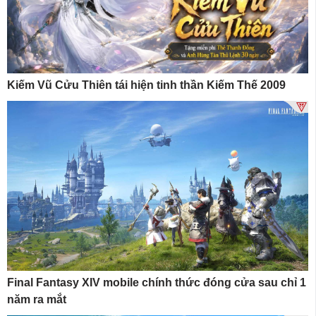
Kiếm Vũ Cửu Thiên tái hiện tinh thần Kiếm Thế 2009
Final Fantasy XIV mobile chính thức đóng cửa sau chỉ 1
năm ra mắt