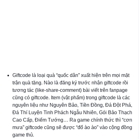
Giftcode là loại quà “quốc dân” xuất hiện trên mọi mặt
trận quà tặng. Nào là đăng ký trước nhận giftcode rồi
tương tác (like-share-comment) bài viết trên fanpage
cũng có giftcode. Item (vật phẩm) trong giftcode là các
nguyên liệu như Nguyên Bảo, Tiền Đồng, Đá Đột Phá,
Đá Thí Luyện Tinh Phách Ngẫu Nhiên, Gói Bảo Thạch
Cao Cấp, Điểm Tướng… Ra game chính thức thì “cơn
mưa” giftcode cũng sẽ được “đổ ào ào” vào cộng đồng
game thủ.