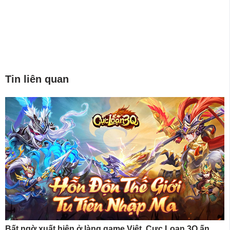
Tin liên quan
Bất ngờ xuất hiện ở làng game Việt, Cực Loạn 3Q ấn