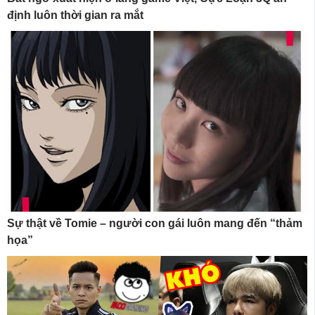
định luôn thời gian ra mắt
Sự thật về Tomie – người con gái luôn mang đến “thảm
họa”