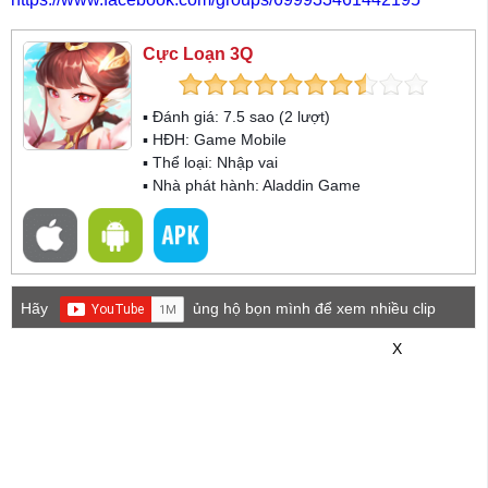
Cực Loạn 3Q
▪ Đánh giá:
7.5
sao (
2
lượt)
▪ HĐH:
Game Mobile
▪ Thể loại:
Nhập vai
▪ Nhà phát hành: Aladdin Game
Hãy
ủng hộ bọn mình để xem nhiều clip
game mới hơn nhé!
X