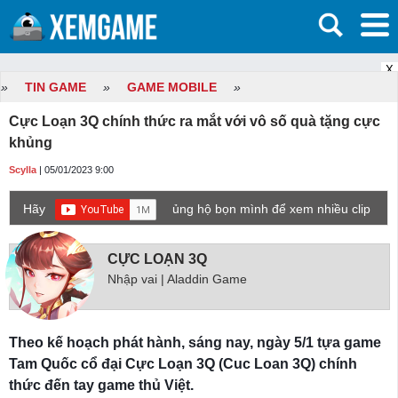
X
»
TIN GAME
»
GAME MOBILE
»
Cực Loạn 3Q chính thức ra mắt với vô số quà tặng cực
khủng
Scylla
| 05/01/2023 9:00
Hãy
ủng hộ bọn mình để xem nhiều clip
game mới hơn nhé!
CỰC LOẠN 3Q
Nhập vai | Aladdin Game
Theo kế hoạch phát hành, sáng nay, ngày 5/1 tựa game
Tam Quốc cổ đại Cực Loạn 3Q (Cuc Loan 3Q) chính
thức đến tay game thủ Việt.