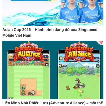
Asian Cup 2026 – Hành trình dang dở của Zingspeed
Mobile Việt Nam
Liên Minh Nhà Phiêu Lưu (Adventure Alliance) – một thế