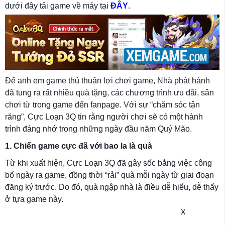
dưới đây tải game về máy tại
ĐÂY
.
Để anh em game thủ thuận lợi chơi game, Nhà phát hành
đã tung ra rất nhiều quà tặng, các chương trình ưu đãi, sân
chơi từ trong game đến fanpage. Với sự “chăm sóc tận
răng”, Cực Loạn 3Q tin rằng người chơi sẽ có một hành
trình đáng nhớ trong những ngày đầu năm Quý Mão.
1. Chiến game cực đã với bao la là quà
Từ khi xuất hiện, Cực Loạn 3Q đã gây sốc bằng việc công
bố ngày ra game, đồng thời “rải” quà mỗi ngày từ giai đoạn
đăng ký trước. Do đó, quà ngập nhà là điều dễ hiểu, dễ thấy
ở tựa game này.
X