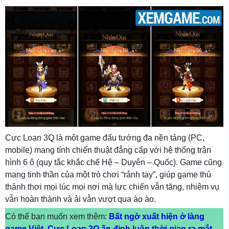
Cực Loạn 3Q là một game đấu tướng đa nền tảng (PC,
mobile) mang tính chiến thuật đẳng cấp với hệ thống trận
hình 6 ô (quy tắc khắc chế Hệ – Duyên – Quốc). Game cũng
mang tinh thần của một trò chơi “rảnh tay”, giúp game thủ
thảnh thơi mọi lúc mọi nơi mà lực chiến vẫn tăng, nhiệm vụ
vẫn hoàn thành và ải vẫn vượt qua ào ào.
Có thể bạn muốn xem thêm:
Bất ngờ xuất hiện ở làng
game Việt, Cực Loạn 3Q ấn định luôn thời gian ra mắt