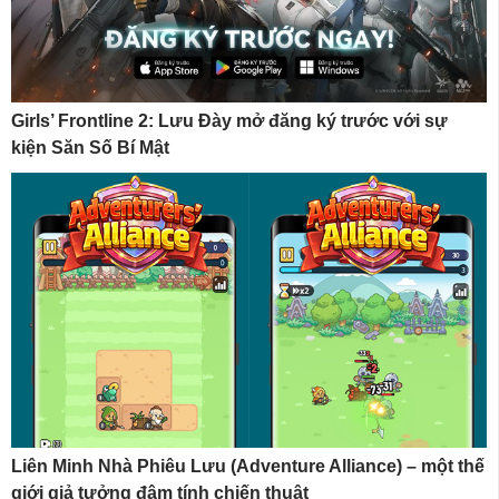
Girls’ Frontline 2: Lưu Đày mở đăng ký trước với sự
kiện Săn Số Bí Mật
Liên Minh Nhà Phiêu Lưu (Adventure Alliance) – một thế
giới giả tưởng đậm tính chiến thuật