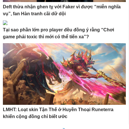
Deft thừa nhận ghen tỵ với Faker vì được “miễn nghĩa
vụ”, fan Hàn tranh cãi dữ dội
Tại sao phần lớn pro player đều đồng ý rằng “Chơi
game phải toxic thì mới có thể tiến xa”?
LMHT: Loạt skin Tận Thế ở Huyền Thoại Runeterra
khiến cộng đồng chỉ biết ước