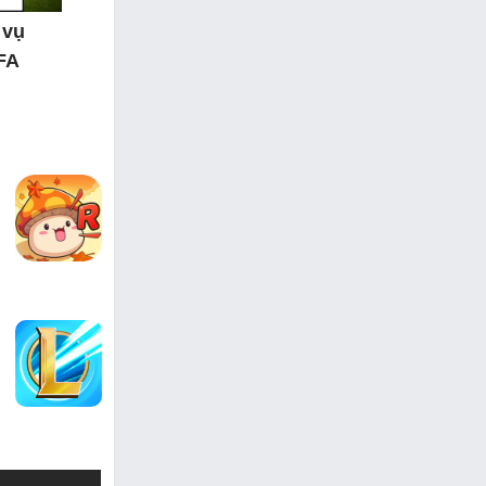
 vụ
IFA