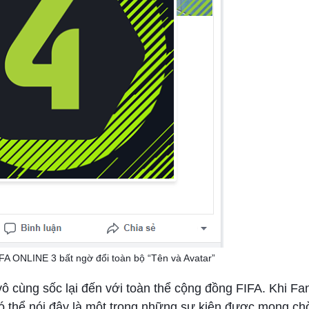
FA ONLINE 3 bất ngờ đổi toàn bộ “Tên và Avatar”
 vô cùng sốc lại đến với toàn thể cộng đồng FIFA. Khi F
ó thể nói đây là một trong những sự kiện được mong ch