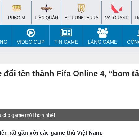
PUBG M
LIÊN QUÂN
HT RUNETERRA
VALORANT
L
ÚNG
VIDEO CLIP
TIN GAME
LÀNG GAME
CÔN
 đổi tên thành Fifa Online 4, “bom t
u clip game mới hơn nhé!
đến rất gần với các game thủ Việt Nam.