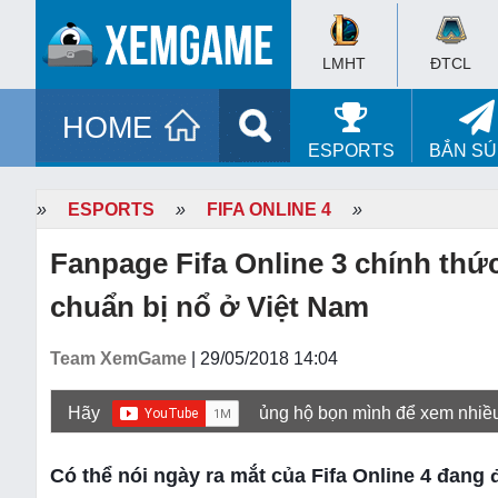
LMHT
ĐTCL
HOME
ESPORTS
BẮN S
»
ESPORTS
»
FIFA ONLINE 4
»
Fanpage Fifa Online 3 chính thức
chuẩn bị nổ ở Việt Nam
Team XemGame
| 29/05/2018 14:04
Hãy
ủng hộ bọn mình để xem nhiề
Có thể nói ngày ra mắt của Fifa Online 4 đang 