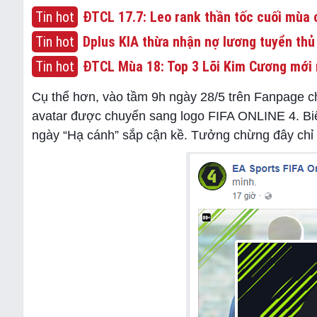
Tin hot
ĐTCL 17.7: Leo rank thần tốc cuối mùa c
Tin hot
Dplus KIA thừa nhận nợ lương tuyển thủ
Tin hot
ĐTCL Mùa 18: Top 3 Lõi Kim Cương mới 
Cụ thể hơn, vào tầm 9h ngày 28/5 trên Fanpage c
avatar được chuyển sang logo FIFA ONLINE 4. Biế
ngày “Hạ cánh” sắp cận kề. Tưởng chừng đây chỉ l