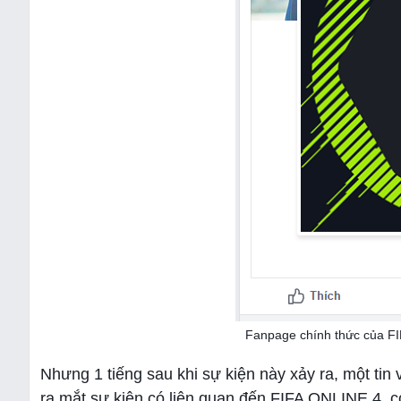
Fanpage chính thức của FI
Nhưng 1 tiếng sau khi sự kiện này xảy ra, một tin
ra mắt sự kiện có liên quan đến FIFA ONLINE 4, c