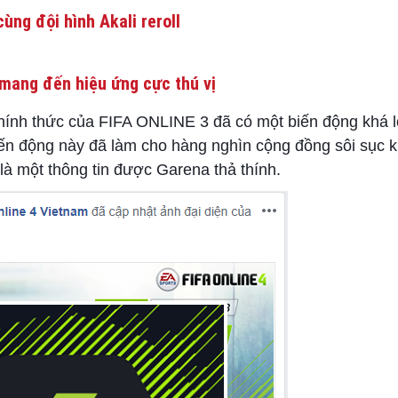
ùng đội hình Akali reroll
mang đến hiệu ứng cực thú vị
hính thức của FIFA ONLINE 3 đã có một biến động khá l
n động này đã làm cho hàng nghìn cộng đồng sôi sục kh
à một thông tin được Garena thả thính.