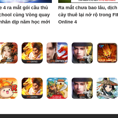
e 4 ra mắt gói cầu thủ
Ra mắt chưa bao lâu, dịch
chool cùng Vòng quay
cày thuê lại nở rộ trong F
nhân dịp năm học mới
Online 4