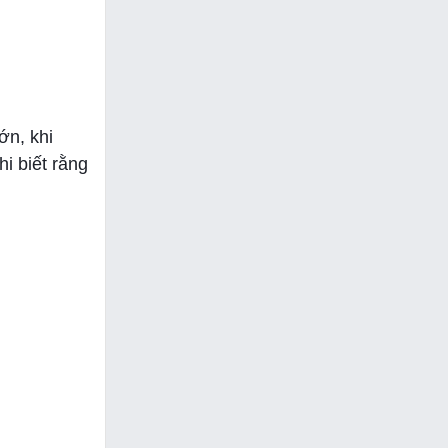
ớn, khi
i biết rằng