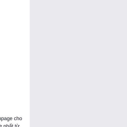
anpage cho
ờ nhất từ